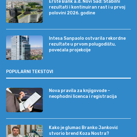
Erste Bank a.d. Novi Sad: Stabilni
rezultati i kontinuiran rast i u prvoj
polovini 2026. godine
Intesa Sanpaolo ostvarila rekordne
rezultate u prvom polugodištu,
povećala projekcije
POPULARNI TEKSTOVI
Nova pravila za knjigovođe –
neophodni licenca i registracija
Kako je glumac Branko Janković
stvorio brend Koza Nostra?