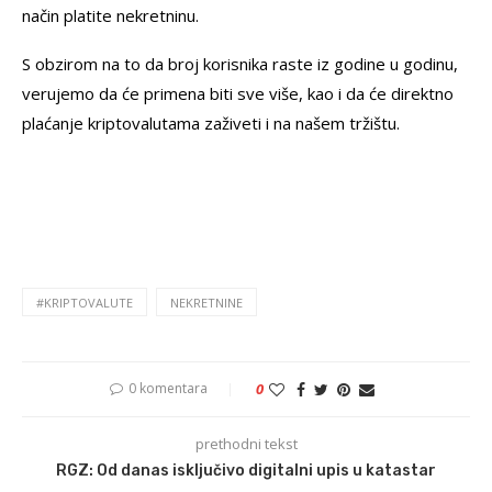
način platite nekretninu.
S obzirom na to da broj korisnika raste iz godine u godinu,
verujemo da će primena biti sve više, kao i da će direktno
plaćanje kriptovalutama zaživeti i na našem tržištu.
#KRIPTOVALUTE
NEKRETNINE
0 komentara
0
prethodni tekst
RGZ: Od danas isključivo digitalni upis u katastar