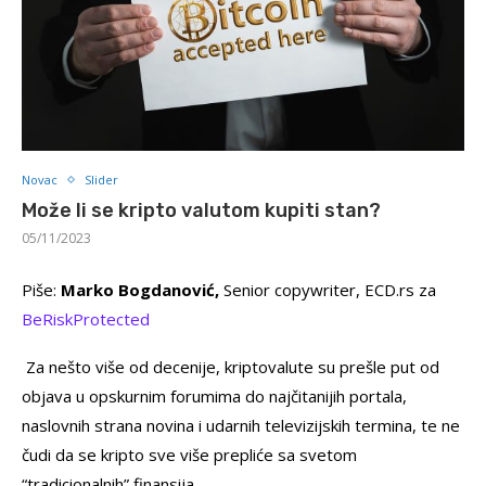
Novac
Slider
Može li se kripto valutom kupiti stan?
05/11/2023
Piše:
Marko Bogdanović,
Senior copywriter, ECD.rs za
BeRiskProtected
Za nešto više od decenije, kriptovalute su prešle put od
objava u opskurnim forumima do najčitanijih portala,
naslovnih strana novina i udarnih televizijskih termina, te ne
čudi da se kripto sve više prepliće sa svetom
“tradicionalnih” finansija.