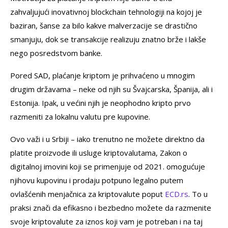
zahvaljujući inovativnoj blockchain tehnologiji na kojoj je
baziran, šanse za bilo kakve malverzacije se drastično
smanjuju, dok se transakcije realizuju znatno brže i lakše
nego posredstvom banke.
Pored SAD, plaćanje kriptom je prihvaćeno u mnogim
drugim državama – neke od njih su Švajcarska, Španija, ali i
Estonija. Ipak, u većini njih je neophodno kripto prvo
razmeniti za lokalnu valutu pre kupovine.
Ovo važi i u Srbiji – iako trenutno ne možete direktno da
platite proizvode ili usluge kriptovalutama, Zakon o
digitalnoj imovini koji se primenjuje od 2021. omogućuje
njihovu kupovinu i prodaju potpuno legalno putem
ovlašćenih menjačnica za kriptovalute poput
ECD.rs
. To u
praksi znači da efikasno i bezbedno možete da razmenite
svoje kriptovalute za iznos koji vam je potreban i na taj