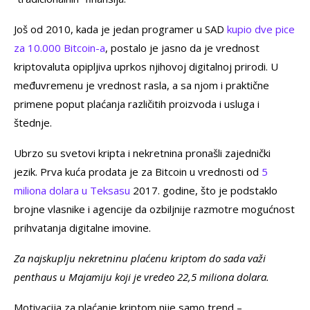
Još od 2010, kada je jedan programer u SAD
kupio dve pice
za 10.000 Bitcoin-a
, postalo je jasno da je vrednost
kriptovaluta opipljiva uprkos njihovoj digitalnoj prirodi. U
međuvremenu je vrednost rasla, a sa njom i praktične
primene poput plaćanja različitih proizvoda i usluga i
štednje.
Ubrzo su svetovi kripta i nekretnina pronašli zajednički
jezik. Prva kuća prodata je za Bitcoin u vrednosti od
5
miliona dolara u Teksasu
2017. godine, što je podstaklo
brojne vlasnike i agencije da ozbiljnije razmotre mogućnost
prihvatanja digitalne imovine.
Za najskuplju nekretninu plaćenu kriptom do sada važi
penthaus u Majamiju koji je vredeo 22,5 miliona dolara.
Motivacija za plaćanje kriptom nije samo trend –