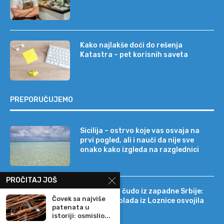
Kako najlakše doći do rešenja
Katastra – pet korisnih saveta
PREPORUČUJEMO
Sicilija – ostrvo koje vas osvaja na
prvi pogled, ali i nauči da nije sve
onako kako izgleda na razglednici
PROČITAJ JOŠ
Tehnološko čudo iz zapadne Srbije:
Čovek sa najviše
kako je čokolada iz Loznice osvojila
patenata u
22 tržišta
istoriji: osmislio...