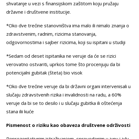
shvatanje u vezi s finansijskom zaštitom koju pružaju
državne i društvene institucije.
*Oko dve trećine stanovništva ima malo ili nimalo znanja o
zdravstvenim, radnim, rizicima stanovanja,
odgovornostima i sajber rizicima, koji su ispitani u studiji
*Sedam od deset ispitanika ne veruje da će se rizici
verovatno ostvariti, uprkos tome što procenjuju da bi
potencijalni gubitak (šteta) bio visok
*Oko dve trećine veruje da bi državni organi intervenisali u
slučaju zdravstvenih rizika i invalidnosti na radu, a 60%
veruje da bi se to desilo i u slučaju gubitka ili oštećenja
stana ilii kuće
Pismenost o riziku kao obaveza društvene održivosti
Reprezentativnim istraživanjem, sprovedenim u junu i julu