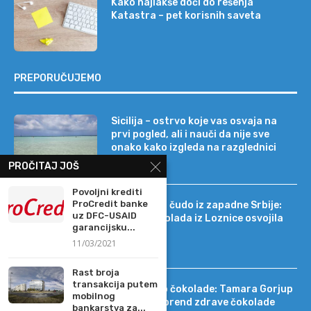
Kako najlakše doći do rešenja
Katastra – pet korisnih saveta
PREPORUČUJEMO
Sicilija – ostrvo koje vas osvaja na
prvi pogled, ali i nauči da nije sve
onako kako izgleda na razglednici
PROČITAJ JOŠ
Povoljni krediti
ProCredit banke
Tehnološko čudo iz zapadne Srbije:
uz DFC-USAID
kako je čokolada iz Loznice osvojila
garancijsku...
22 tržišta
11/03/2021
Rast broja
transakcija putem
Od DIF-a do čokolade: Tamara Gorjup
mobilnog
pokrenula brend zdrave čokolade
bankarstva za...