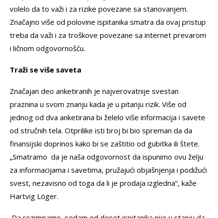
volelo da to važi i za rizike povezane sa stanovanjem.
Značajno više od polovine ispitanika smatra da ovaj pristup
treba da važi i za troškove povezane sa internet prevarom
i ličnom odgovornošću.
Traži se više saveta
Značajan deo anketiranih je najverovatnije svestan
praznina u svom znanju kada je u pitanju rizik. Više od
jednog od dva anketirana bi želelo više informacija i savete
od stručnih tela. Otprilike isti broj bi bio spreman da da
finansijski doprinos kako bi se zaštitio od gubitka ili štete.
„Smatramo da je naša odgovornost da ispunimo ovu želju
za informacijama i savetima, pružajući objašnjenja i podižući
svest, nezavisno od toga da li je prodaja izgledna“, kaže
Hartvig ​​Löger.
Da rezimiramo, sedam od deset ispitanika nije u stanju da