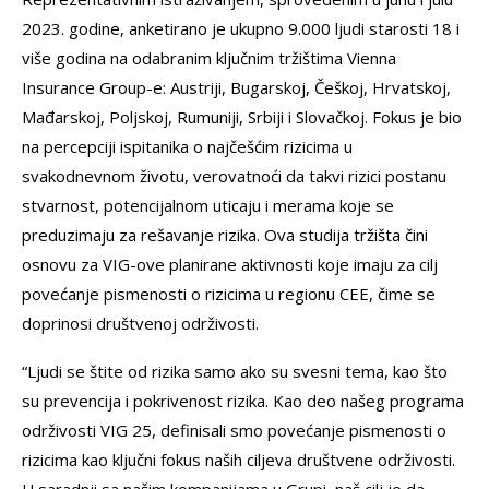
2023. godine, anketirano je ukupno 9.000 ljudi starosti 18 i
više godina na odabranim ključnim tržištima Vienna
Insurance Group-e: Austriji, Bugarskoj, Češkoj, Hrvatskoj,
Mađarskoj, Poljskoj, Rumuniji, Srbiji i Slovačkoj. Fokus je bio
na percepciji ispitanika o najčešćim rizicima u
svakodnevnom životu, verovatnoći da takvi rizici postanu
stvarnost, potencijalnom uticaju i merama koje se
preduzimaju za rešavanje rizika. Ova studija tržišta čini
osnovu za VIG-ove planirane aktivnosti koje imaju za cilj
povećanje pismenosti o rizicima u regionu CEE, čime se
doprinosi društvenoj održivosti.
“Ljudi se štite od rizika samo ako su svesni tema, kao što
su prevencija i pokrivenost rizika. Kao deo našeg programa
održivosti VIG 25, definisali smo povećanje pismenosti o
rizicima kao ključni fokus naših ciljeva društvene održivosti.