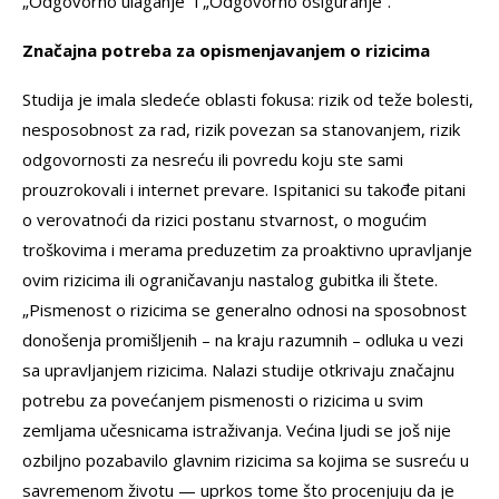
„Odgovorno ulaganje“ i „Odgovorno osiguranje“.
Značajna potreba za opismenjavanjem o rizicima
Studija je imala sledeće oblasti fokusa: rizik od teže bolesti,
nesposobnost za rad, rizik povezan sa stanovanjem, rizik
odgovornosti za nesreću ili povredu koju ste sami
prouzrokovali i internet prevare. Ispitanici su takođe pitani
o verovatnoći da rizici postanu stvarnost, o mogućim
troškovima i merama preduzetim za proaktivno upravljanje
ovim rizicima ili ograničavanju nastalog gubitka ili štete.
„Pismenost o rizicima se generalno odnosi na sposobnost
donošenja promišljenih – na kraju razumnih – odluka u vezi
sa upravljanjem rizicima. Nalazi studije otkrivaju značajnu
potrebu za povećanjem pismenosti o rizicima u svim
zemljama učesnicama istraživanja. Većina ljudi se još nije
ozbiljno pozabavilo glavnim rizicima sa kojima se susreću u
savremenom životu — uprkos tome što procenjuju da je