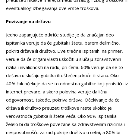
preduzeo nikakve mere, između ostalog, i zbog troškova ili
eventualnog izbegavanja ove vrste troškova.
Pozivanje na
državu
Jedno zapanjujuće otkriće studije je da značajan deo
ispitanika veruje da će gubitak i štetu, barem delimično,
pokriti država ili društvo. Dve trećine ispitanih, na primer,
veruje da će organi vlasti uskočiti u slučaju zdravstvenih
rizika i invalidnosti na radu, pri čemu 60% veruje da se to
dešava u slučaju gubitka ili oštećenja kuće ili stana. Oko
40% čak očekuje da se to odnosi na gubitke koji proističu iz
internet prevare, a skoro polovina veruje da ličnu
odgovornost, takođe, pokriva država. Očekivanje da će
država ili društvo preuzeti troškove raste ukoliko je
verovatnoća gubitka ili štete veća. Oko 90% ispitanika
želelo bi da troškove povezane sa zdravstvenim rizicima i
nesposobnošću za rad pokrije društvo u celini, a 80% bi