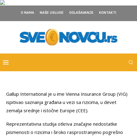
O NAMA
NAŠE USLUGE
OGLAŠAVANJE
KONTAKTI
Gallup International je u ime Vienna Insurance Group (VIG)
ispitivao saznanja građana u vezi sa rizicima, u devet
zemalja srednje i istočne Europe (CEE).
Reprezentativna studija otkriva značajne nedostatke
pismenosti o rizicima i široko rasprostranjeno pogrešno