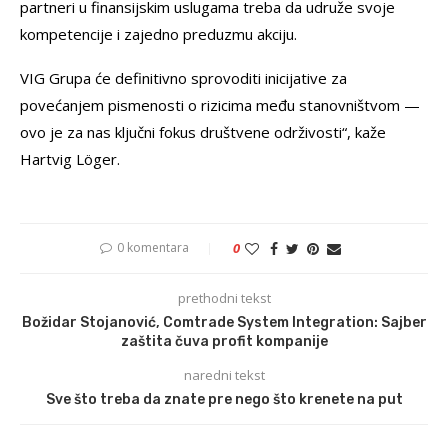
partneri u finansijskim uslugama treba da udruže svoje
kompetencije i zajedno preduzmu akciju.
VIG Grupa će definitivno sprovoditi inicijative za
povećanjem pismenosti o rizicima među stanovništvom —
ovo je za nas ključni fokus društvene održivosti“, kaže
Hartvig Löger.
0 komentara
0
prethodni tekst
Božidar Stojanović, Comtrade System Integration: Sajber
zaštita čuva profit kompanije
naredni tekst
Sve što treba da znate pre nego što krenete na put