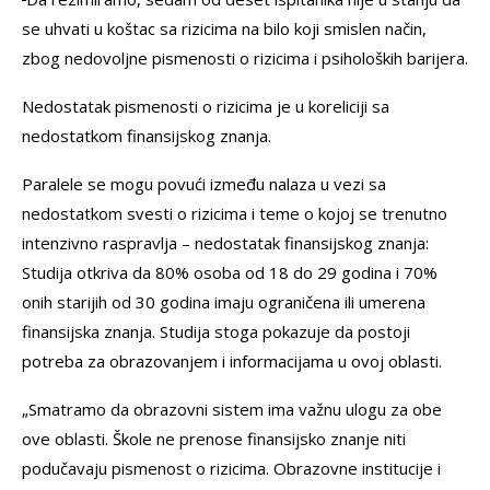
se uhvati u koštac sa rizicima na bilo koji smislen način,
zbog nedovoljne pismenosti o rizicima i psiholoških barijera.
Nedostatak pismenosti o rizicima je u koreliciji sa
nedostatkom finansijskog znanja.
Paralele se mogu povući između nalaza u vezi sa
nedostatkom svesti o rizicima i teme o kojoj se trenutno
intenzivno raspravlja – nedostatak finansijskog znanja:
Studija otkriva da 80% osoba od 18 do 29 godina i 70%
onih starijih od 30 godina imaju ograničena ili umerena
finansijska znanja. Studija stoga pokazuje da postoji
potreba za obrazovanjem i informacijama u ovoj oblasti.
„Smatramo da obrazovni sistem ima važnu ulogu za obe
ove oblasti. Škole ne prenose finansijsko znanje niti
podučavaju pismenost o rizicima. Obrazovne institucije i