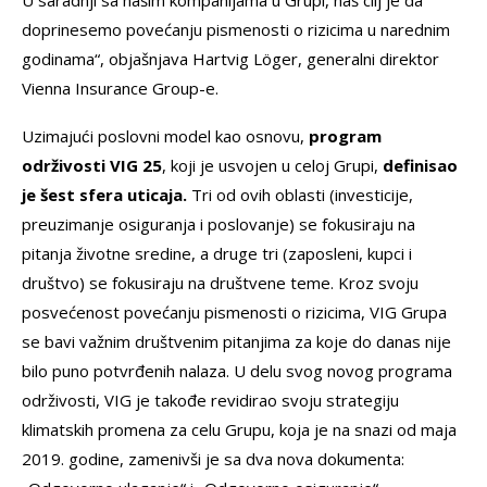
U saradnji sa našim kompanijama u Grupi, naš cilj je da
doprinesemo povećanju pismenosti o rizicima u narednim
godinama“, objašnjava Hartvig Löger, generalni direktor
Vienna Insurance Group-e.
Uzimajući poslovni model kao osnovu,
program
održivosti VIG 25
, koji je usvojen u celoj Grupi,
definisao
je šest sfera uticaja.
Tri od ovih oblasti (investicije,
preuzimanje osiguranja i poslovanje) se fokusiraju na
pitanja životne sredine, a druge tri (zaposleni, kupci i
društvo) se fokusiraju na društvene teme. Kroz svoju
posvećenost povećanju pismenosti o rizicima, VIG Grupa
se bavi važnim društvenim pitanjima za koje do danas nije
bilo puno potvrđenih nalaza. U delu svog novog programa
održivosti, VIG je takođe revidirao svoju strategiju
klimatskih promena za celu Grupu, koja je na snazi od maja
2019. godine, zamenivši je sa dva nova dokumenta: