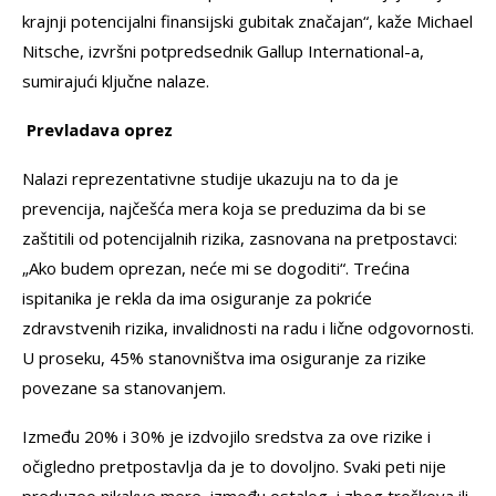
krajnji potencijalni finansijski gubitak značajan“, kaže Michael
Nitsche, izvršni potpredsednik Gallup International-a,
sumirajući ključne nalaze.
Prevladava oprez
Nalazi reprezentativne studije ukazuju na to da je
prevencija, najčešća mera koja se preduzima da bi se
zaštitili od potencijalnih rizika, zasnovana na pretpostavci:
„Ako budem oprezan, neće mi se dogoditi“. Trećina
ispitanika je rekla da ima osiguranje za pokriće
zdravstvenih rizika, invalidnosti na radu i lične odgovornosti.
U proseku, 45% stanovništva ima osiguranje za rizike
povezane sa stanovanjem.
Između 20% i 30% je izdvojilo sredstva za ove rizike i
očigledno pretpostavlja da je to dovoljno. Svaki peti nije