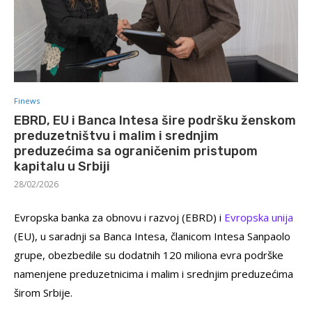
Finews
EBRD, EU i Banca Intesa šire podršku ženskom
preduzetništvu i malim i srednjim
preduzećima sa ograničenim pristupom
kapitalu u Srbiji
28/02/2026
Evropska banka za obnovu i razvoj (EBRD) i
Evropska unija
(EU), u saradnji sa Banca Intesa, članicom Intesa Sanpaolo
grupe, obezbedile su dodatnih 120 miliona evra podrške
namenjene preduzetnicima i malim i srednjim preduzećima
širom Srbije.