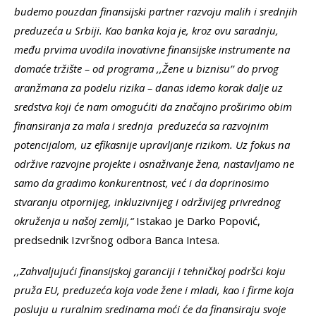
budemo pouzdan finansijski partner razvoju malih i srednjih
preduzeća u Srbiji. Kao banka koja je, kroz ovu saradnju,
među prvima uvodila inovativne finansijske instrumente na
domaće tržište – od programa ,,Žene u biznisu’’ do prvog
aranžmana za podelu rizika – danas idemo korak dalje uz
sredstva koji će nam omogućiti da značajno proširimo obim
finansiranja za mala i srednja preduzeća sa razvojnim
potencijalom, uz efikasnije upravljanje rizikom. Uz fokus na
održive razvojne projekte i osnaživanje žena, nastavljamo ne
samo da gradimo konkurentnost, već i da doprinosimo
stvaranju otpornijeg, inkluzivnijeg i održivijeg privrednog
okruženja u našoj zemlji,“
Istakao je Darko Popović,
predsednik Izvršnog odbora Banca Intesa.
,,Zahvaljujući finansijskoj garanciji i tehničkoj podršci koju
pruža EU, preduzeća koja vode žene i mladi, kao i firme koja
posluju u ruralnim sredinama moći će da finansiraju svoje