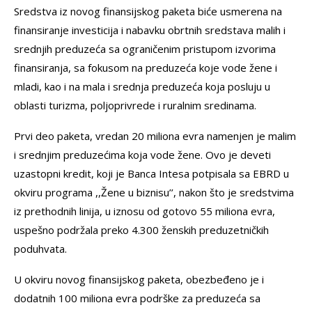
Sredstva iz novog finansijskog paketa biće usmerena na
finansiranje investicija i nabavku obrtnih sredstava malih i
srednjih preduzeća sa ograničenim pristupom izvorima
finansiranja, sa fokusom na preduzeća koje vode žene i
mladi, kao i na mala i srednja preduzeća koja posluju u
oblasti turizma, poljoprivrede i ruralnim sredinama.
Prvi deo paketa, vredan 20 miliona evra namenjen je malim
i srednjim preduzećima koja vode žene. Ovo je deveti
uzastopni kredit, koji je Banca Intesa potpisala sa EBRD u
okviru programa ,,Žene u biznisu’’, nakon što je sredstvima
iz prethodnih linija, u iznosu od gotovo 55 miliona evra,
uspešno podržala preko 4.300 ženskih preduzetničkih
poduhvata.
U okviru novog finansijskog paketa, obezbeđeno je i
dodatnih 100 miliona evra podrške za preduzeća sa