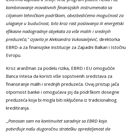
kombinovanje inovativnih finansijskih instrumenata sa
ciljanom tehničkom podrškom, obezbedićemo mogućnost za
ulaganje u budućnost, bilo kroz rast poslovanja ili energetski
efikasne nadogradnje objekata za više malih i srednjih
preduzeća,“ izjavila je Aleksandra Vukosavljević,
direktorka
EBRD-a za finansijske institucije za Zapadni Balkan i Istočnu
Evropu.
Kroz aranžman za podelu rizika, EBRD i EU omogućiće
Banca Intesa da koristi više sopstvenih sredstava za
finansiranje malih i srednjih preduzeća. Ovaj pristup jača
otpornost banke i omogućava joj da podrškom dosegne
preduzeća koja bi mogla biti isključena iz tradicionalnog
kreditiranja.
,,
Ponosan sam na kontinuitet saradnje sa EBRD koja
potvrđuje našu dugoročnu stratešku opredeljenost da