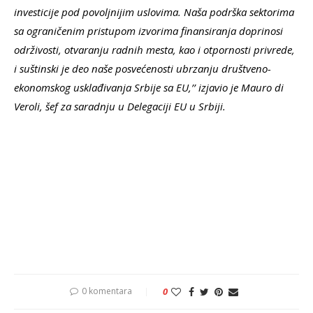
investicije pod povoljnijim uslovima. Naša podrška sektorima
sa ograničenim pristupom izvorima finansiranja doprinosi
održivosti, otvaranju radnih mesta, kao i otpornosti privrede,
i suštinski je deo naše posvećenosti ubrzanju društveno-
ekonomskog usklađivanja Srbije sa EU,’’ izjavio je Mauro di
Veroli, šef za saradnju u Delegaciji EU u Srbiji.
0 komentara
0