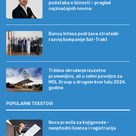
podataka o ličnosti – pregled
najznačajnih novina
Banca Intesa podržava strateški
razvoj kompanije Sat-Trakt
Tržišno okruženje izuzetno
promenljivo, ali u celini povoljno za
MOL Group u drugom kvartalu 2026.
godine
POPULARNI TEKSTOVI
Nova pravila za knjigovođe –
neophodni licenca i registracija