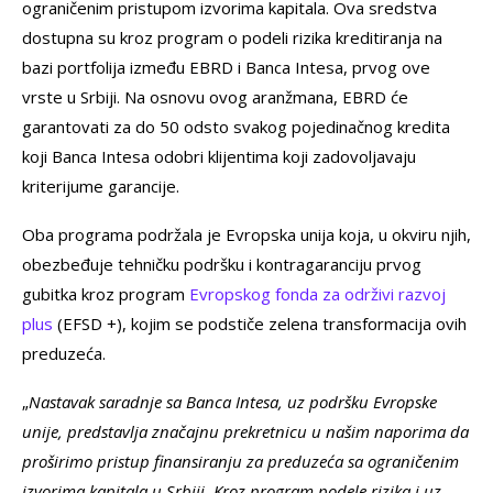
ograničenim pristupom izvorima kapitala. Ova sredstva
dostupna su kroz program o podeli rizika kreditiranja na
bazi portfolija između EBRD i Banca Intesa, prvog ove
vrste u Srbiji. Na osnovu ovog aranžmana, EBRD će
garantovati za do 50 odsto svakog pojedinačnog kredita
koji Banca Intesa odobri klijentima koji zadovoljavaju
kriterijume garancije.
Oba programa podržala je Evropska unija koja, u okviru njih,
obezbeđuje tehničku podršku i kontragaranciju prvog
gubitka kroz program
Evropskog fonda za održivi razvoj
plus
(EFSD +), kojim se podstiče zelena transformacija ovih
preduzeća.
„
Nastavak saradnje sa Banca Intesa, uz podršku Evropske
unije, predstavlja značajnu prekretnicu u našim naporima da
proširimo pristup finansiranju za preduzeća sa ograničenim
izvorima kapitala u Srbiji. Kroz program podele rizika i uz