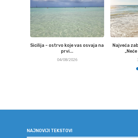
to udjela u
Sicilija – ostrvo koje vas osvaja na
Najveća zab
enoj...
prvi...
„Neće 
04/08/2026
NAJNOVIJI TEKSTOVI