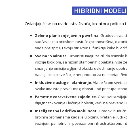
HIBRIDNI MODEL
Oslanjajući se na uvide istraživača, kreatora politika i
Zeleno planiranje javnih površina.
Gradove tradici
suočavaju sa pritiskom rastućeg stanovništva, ograni
sada preispituju svoju strukturu i funkcije kako bi od
Sve na 15 minuta.
Urbanisti imaju za cilj da osmisle
vožnje biciklom, sa nizom stambenih objekata, više zel
smanjenje emisije ugljen-dioksida usled manje upotre
naselje imalo sve što je neophodno za nesmetan život
Inkluzivne usluge i planiranje.
Vlade širom sveta p
svako ima ista prava i mogućnosti – od pristupa stano
Pametne zdravstvene zajednice.
Gradovi razvijaj
dijagnostikovanje i lečenje bolesti, već i na prevenciju 
Inteligentna i održiva mobilnost.
Gradovi budućnost
brojnim promenama kada je u pitanju kretanje ljudi ko
vožnjom, pametnom i povezanom infrastrukturom, i