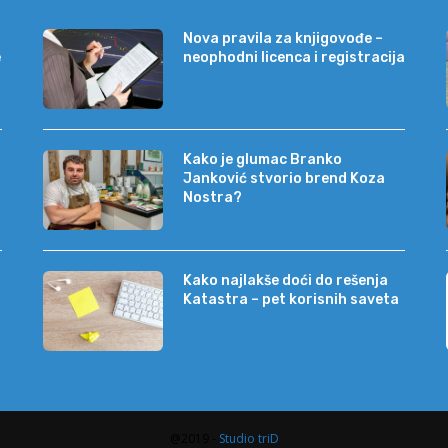
Nova pravila za knjigovođe –
e
neophodni licenca i registracija
Kako je glumac Branko
Janković stvorio brend Koza
Nostra?
Kako najlakše doći do rešenja
Katastra – pet korisnih saveta
@2019 -
Studio triD