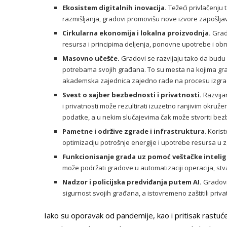
Ekosistem digitalnih inovacija.
Težeći privlačenju 
razmišljanja, gradovi promovišu nove izvore zapošljav
Cirkularna ekonomija i lokalna proizvodnja.
Grad
resursa i principima deljenja, ponovne upotrebe i ob
Masovno učešće.
Gradovi se razvijaju tako da budu 
potrebama svojih građana. To su mesta na kojima građan
akademska zajednica zajedno rade na procesu izgrad
Svest o sajber bezbednosti i privatnosti.
Razvija
i privatnosti može rezultirati izuzetno ranjivim okruž
podatke, a u nekim slučajevima čak može stvoriti be
Pametne i održive zgrade i infrastruktura
. Koris
optimizaciju potrošnje energije i upotrebe resursa u 
Funkcionisanje grada uz pomoć veštačke intelig
može podržati gradove u automatizaciji operacija, stv
Nadzor i policijska predviđanja putem AI.
Gradovi 
sigurnost svojih građana, a istovremeno zaštitili priv
Iako su oporavak od pandemije, kao i pritisak rastuće