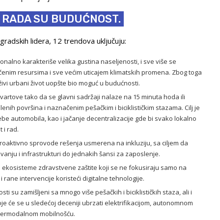
I RADA SU BUDUĆNOST.
 gradskih lidera, 12 trendova uključuju:
onalno karakteriše velika gustina naseljenosti, i sve više se
čenim resursima i sve većim uticajem klimatskih promena. Zbog toga
rživi urbani život uopšte bio moguć u budućnosti.
 kvartove tako da se glavni sadržaji nalaze na 15 minuta hoda ili
enih površina i naznačenim pešačkim i biciklističkim stazama. Cilj je
be automobila, kao i jačanje decentralizacije gde bi svako lokalno
 i rad.
roaktivno sprovode rešenja usmerena na inkluziju, sa ciljem da
vanju i infrastrukturi do jednakih šansi za zaposlenje.
u ekosisteme zdravstvene zaštite koji se ne fokusiraju samo na
i rane intervencije koristeći digitalne tehnologije.
i su zamišljeni sa mnogo više pešačkih i biciklističkih staza, ali i
je će se u sledećoj deceniji ubrzati elektrifikacijom, autonomnom
ntermodalnom mobilnošću.