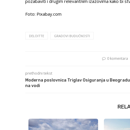
pozabaviti i drugim relevantnim izazovima kako bi stv
Foto: Pixabay.com
DELOITTE
GRADOVI BUDUĆNOSTI
0 komentara
prethodni tekst
Moderna poslovnica Triglav Osiguranja u Beogradu
na vodi
REL