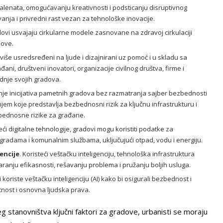
talenata, omogućavanju kreativnosti i podsticanju disruptivnog
anja i privredni rast vezan za tehnološke inovacije.
ovi usvajaju cirkularne modele zasnovane na zdravoj cirkulaciji
nove.
više usredsređeni na ljude i dizajnirani uz pomoć i u skladu sa
i, društveni inovatori, organizacije civilnog društva, firme i
nje svojih gradova.
nje inicijativa pametnih gradova bez razmatranja sajber bezbednosti
enjem koje predstavlja bezbednosni rizik za ključnu infrastrukturu i
zbednosne rizike za građane.
teći digitalne tehnologije, gradovi mogu koristiti podatke za
zgradama i komunalnim službama, uključujući otpad, vodu i energiju.
encije
. Koristeći veštačku inteligenciju, tehnološka infrastruktura
aranju efikasnosti, rešavanju problema i pružanju boljih usluga.
koriste veštačku inteligenciju (AI) kako bi osigurali bezbednost i
atnost i osnovna ljudska prava.
g stanovništva ključni faktori za gradove, urbanisti se moraju