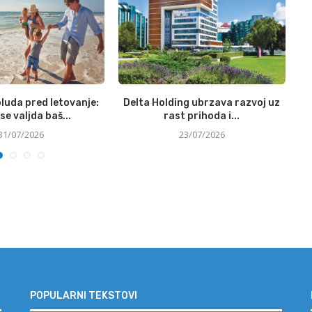
luda pred letovanje:
Delta Holding ubrzava razvoj uz
N
se valjda baš...
rast prihoda i...
31/07/2026
23/07/2026
POPULARNI TEKSTOVI