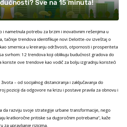
udućnosti? Sve na 15 minuta!
 i nametnula potrebu za brzim i inovativnim rešenjima u
 tačnije trendova identifikuje novi Deloitte-ov izveštaj o
kao smernica u kreiranju održivosti, otpornosti i prosperiteta
sa svrhom: 12 trendova koji oblikuju budućnost gradova do
 koriste ove trendove kao vodič za bolju izgradnju koristeći
ivota – od socijalnog distanciranja i zaključavanja do
roj poziciji da odgovore na krizu i postave pravila za obnovu i
da razviju svoje strategije urbane transformacije, nego
siraju kratkoročne pritiske sa dugoročnim potrebama”, kaže
 za upravljanje rizicima.