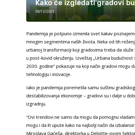
Kako će izgledati gradovi b
08/12/2021
Pandemija je potpuno izmenila svet kakav poznajemo
mnogim segmentima naših života. Neka od tih rešenja,
urbanoj transformaciji koji gradovima treba da služe 
u post-kovid okruženju. Izveštaj „Urbana budućnost 
2030. godine“ pokazuje na koji način gradovi mogu da
tehnologiju i inovacije.
Iako je pandemija poremetila samu suštinu gradskog ž
destabilizovanja ekonomije – gradovi su i dalje u dob
izgradnju.
“Ovi trendovi ne samo da mogu da pomognu vladama 
mogu i da ih upute kako na najbolji način da izbalan
Miroslava Gaćeša, direktorka u Deloitte-ovom Sektoru