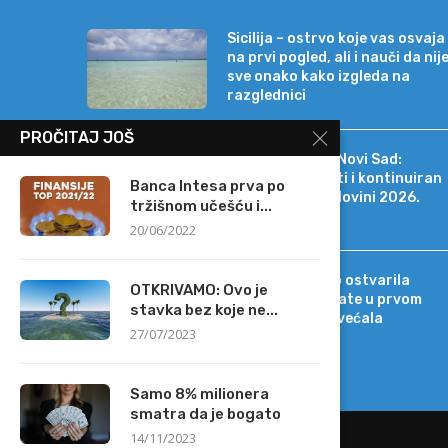
Sicilija – ostrvo koje vas osvaja
na prvi pogled, ali i nauči da nij
sve onako kako izgleda na
razglednici
PROČITAJ JOŠ
Erste Bank a.d. Novi Sad:
Stabilni rezultati i kontinuiran
Banca Intesa prva po
rast i u prvoj polovini 2026.
tržišnom učešću i...
godine
20/06/2022
Intesa Sanpaolo ostvarila
OTKRIVAMO: Ovo je
rekordne rezultate u prvom
stavka bez koje ne...
polugodištu, povećala
27/07/2023
projekcije
Samo 8% milionera
smatra da je bogato
14/11/2023