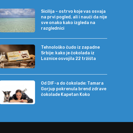
Sicilija – ostrvo koje vas osvaja
na prvi pogled, ali i nauči da nije
sve onako kako izgleda na
razglednici
Tehnološko čudo iz zapadne
Srbije: kako je čokolada iz
Loznice osvojila 22 tržišta
Od DIF-a do čokolade: Tamara
Gorjup pokrenula brend zdrave
čokolade Kapetan Koko