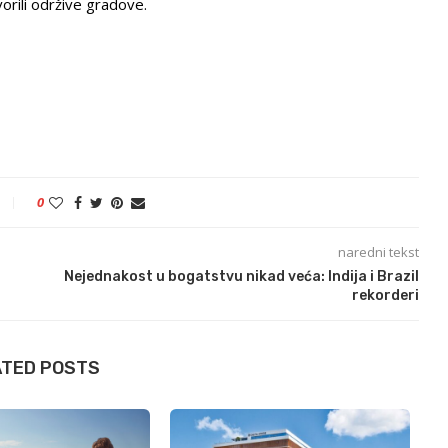
orili održive gradove.
0
naredni tekst
Nejednakost u bogatstvu nikad veća: Indija i Brazil
rekorderi
ATED POSTS