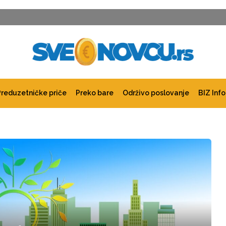
Preduzetničke priče
Preko bare
Održivo poslovanje
BIZ Info