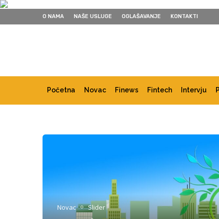
O NAMA
NAŠE USLUGE
OGLAŠAVANJE
KONTAKTI
Početna
Novac
Finews
Fintech
Intervju
Novac
Slider