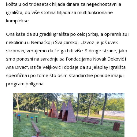
koštaju od tridesetak hiljada dinara za nejjednostavnija
igrališta, do više stotina hiljada za multifunkcionalne
komplekse.
Ona kaže da su gradili igrališta po celoj Srbiji, a opremili su i
nekolicinu u Nemačkoj i Švajcarskoj. „Izvoz je još uvek
skroman, verujemo da će ga biti više. S druge strane, jako
smo ponosni na saradnju sa Fondacijama Novak Đoković i
Ana Divac“, ističe Veljković i dodaje da su Jelaplay igrališta
specifična i po tome što osim standardne ponude imaju i
program poligona.