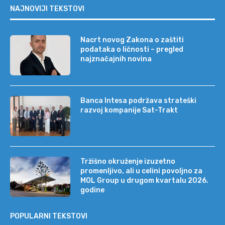
NAJNOVIJI TEKSTOVI
Nacrt novog Zakona o zaštiti
podataka o ličnosti – pregled
najznačajnih novina
Banca Intesa podržava strateški
razvoj kompanije Sat-Trakt
Tržišno okruženje izuzetno
promenljivo, ali u celini povoljno za
MOL Group u drugom kvartalu 2026.
godine
POPULARNI TEKSTOVI