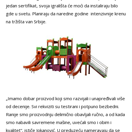
jedan sertifikat, svoja igrališta će moći da instaliraju bilo
gde u svetu. Planiraju da naredne godine intenzivnije krenu
na tržišta van Srbije.
„Imamo dobar proizvod koji smo razvijali i unapređivali više
od decenije. Svi rekviziti su testirani i potpuno bezbedni.
Ranije smo proizvodnju delimično obavljali ručno, a od kada
smo nabavili savremene mašine, uvećali smo i obim i
kvalitet“, ističe Jokanović. U preduzeću nameravaju da se