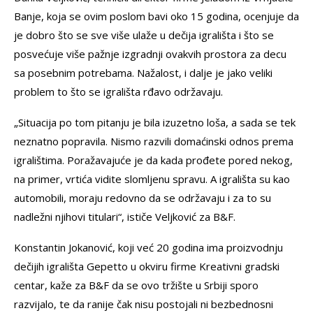
Banje, koja se ovim poslom bavi oko 15 godina, ocenjuje da
je dobro što se sve više ulaže u dečija igrališta i što se
posvećuje više pažnje izgradnji ovakvih prostora za decu
sa posebnim potrebama. Nažalost, i dalje je jako veliki
problem to što se igrališta rđavo održavaju.
„Situacija po tom pitanju je bila izuzetno loša, a sada se tek
neznatno popravila. Nismo razvili domaćinski odnos prema
igralištima. Poražavajuće je da kada prođete pored nekog,
na primer, vrtića vidite slomljenu spravu. A igrališta su kao
automobili, moraju redovno da se održavaju i za to su
nadležni njihovi titulari“, ističe Veljković za B&F.
Konstantin Jokanović, koji već 20 godina ima proizvodnju
dečijih igrališta Gepetto u okviru firme Kreativni gradski
centar, kaže za B&F da se ovo tržište u Srbiji sporo
razvijalo, te da ranije čak nisu postojali ni bezbednosni