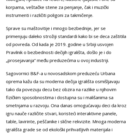
korpama, veštačke stene za penjanje, čak i muzički
instrumenti i različiti poligoni za takmičenje.
Sprave su maštovitije i mnogo bezbednije, jer se
primenjuju daleko strožiji standardi kako bi se deca zaštitila
od povreda. Od kada je 2019. godine u Srbiji usvojen
Pravilnik o bezbednosti dečijih igrališta, došlo je i do
„prosejavanja“ među preduzećima u ovoj industriji.
Sagovornici B&F-a u novosadskom preduzeću Urbana
oprema kažu da su moderna dečija igrališta osmišljavaju
tako da povezuju decu bez obzira na razlike u njihovim
fizičkim sposobnostima i dostupna su i mališanima sa
smetnjama u razvoju. Ona danas omogućavaju deci da kroz
igru nauče različite stvari, koristeći interaktivne panele,
table, lavirinte, peščanike i slične rekvizite. Mnoga moderna
igrališta grade se od ekološki prihvatljivih materijala i