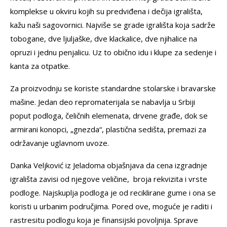
komplekse u okviru kojih su predviđena i dečija igrališta,
kažu naši sagovornici. Najviše se grade igrališta koja sadrže
tobogane, dve ljuljaške, dve klackalice, dve njihalice na
opruzi i jednu penjalicu. Uz to obično idu i klupe za sedenje i
kanta za otpatke.
Za proizvodnju se koriste standardne stolarske i bravarske
mašine. Jedan deo repromaterijala se nabavlja u Srbiji
poput podloga, čeličnih elemenata, drvene građe, dok se
armirani konopci, „gnezda“, plastična sedišta, premazi za
održavanje uglavnom uvoze.
Danka Veljković iz Jeladoma objašnjava da cena izgradnje
igrališta zavisi od njegove veličine, broja rekvizita i vrste
podloge. Najskuplja podloga je od reciklirane gume i ona se
koristi u urbanim područjima. Pored ove, moguće je raditi i
rastresitu podlogu koja je finansijski povoljnija. Sprave