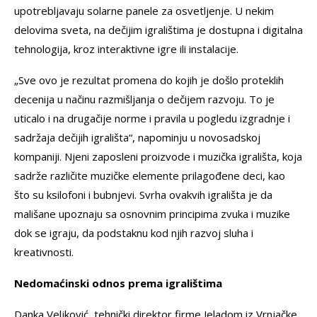
upotrebljavaju solarne panele za osvetljenje. U nekim
delovima sveta, na dečijim igralištima je dostupna i digitalna
tehnologija, kroz interaktivne igre ili instalacije.
„Sve ovo je rezultat promena do kojih je došlo proteklih
decenija u načinu razmišljanja o dečijem razvoju. To je
uticalo i na drugačije norme i pravila u pogledu izgradnje i
sadržaja dečijih igrališta“, napominju u novosadskoj
kompaniji. Njeni zaposleni proizvode i muzička igrališta, koja
sadrže različite muzičke elemente prilagođene deci, kao
što su ksilofoni i bubnjevi. Svrha ovakvih igrališta je da
mališane upoznaju sa osnovnim principima zvuka i muzike
dok se igraju, da podstaknu kod njih razvoj sluha i
kreativnosti.
Nedomaćinski odnos prema igralištima
Danka Veljković, tehnički direktor firme Jeladom iz Vrnjačke