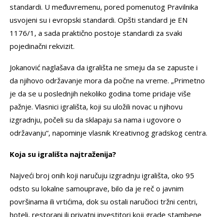
standardi. U međuvremenu, pored pomenutog Pravilnika
usvojeni su i evropski standardi. Opšti standard je EN
1176/1, a sada praktično postoje standardi za svaki
pojedinačni rekvizit.
Jokanović naglašava da igrališta ne smeju da se zapuste i
da njihovo održavanje mora da počne na vreme. „Primetno
je da se u poslednjih nekoliko godina tome pridaje više
pažnje. Vlasnici igrališta, koji su uložili novac u njihovu
izgradnju, počeli su da sklapaju sa nama i ugovore o
održavanju“, napominje vlasnik Kreativnog gradskog centra.
Koja su igrališta najtraženija?
Najveći broj onih koji naručuju izgradnju igrališta, oko 95
odsto su lokalne samouprave, bilo da je reč o javnim
površinama ili vrtićima, dok su ostali naručioci tržni centri,
hoteli, restorani ili privatni investitori koji grade stambene