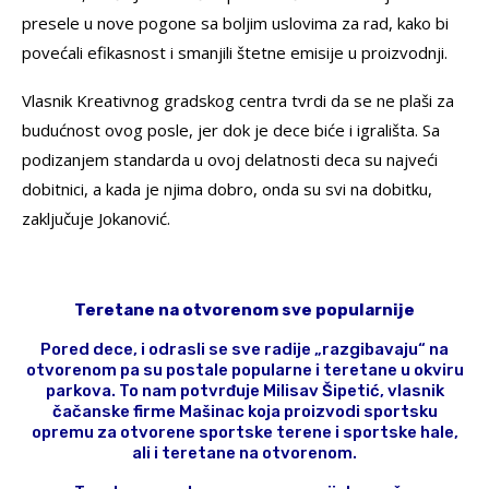
presele u nove pogone sa boljim uslovima za rad, kako bi
povećali efikasnost i smanjili štetne emisije u proizvodnji.
Vlasnik Kreativnog gradskog centra tvrdi da se ne plaši za
budućnost ovog posle, jer dok je dece biće i igrališta. Sa
podizanjem standarda u ovoj delatnosti deca su najveći
dobitnici, a kada je njima dobro, onda su svi na dobitku,
zaključuje Jokanović.
Teretane na otvorenom sve popularnije
Pored dece, i odrasli se sve radije „razgibavaju“ na
otvorenom pa su postale popularne i teretane u okviru
parkova. To nam potvrđuje Milisav Šipetić, vlasnik
čačanske firme Mašinac koja proizvodi sportsku
opremu za otvorene sportske terene i sportske hale,
ali i teretane na otvorenom.