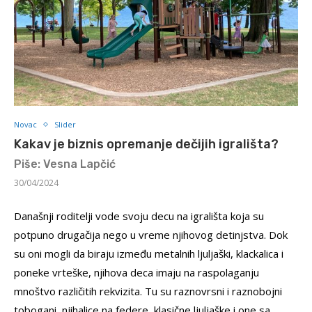
Novac
Slider
Kakav je biznis opremanje dečijih igrališta?
Piše: Vesna Lapčić
30/04/2024
Današnji roditelji vode svoju decu na igrališta koja su
potpuno drugačija nego u vreme njihovog detinjstva. Dok
su oni mogli da biraju između metalnih ljuljaški, klackalica i
poneke vrteške, njihova deca imaju na raspolaganju
mnoštvo različitih rekvizita. Tu su raznovrsni i raznobojni
tobogani, njihalice na federe, klasične ljuljaške i one sa