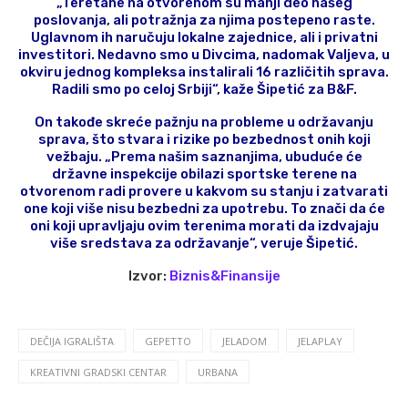
„Teretane na otvorenom su manji deo našeg
poslovanja, ali potražnja za njima postepeno raste.
Uglavnom ih naručuju lokalne zajednice, ali i privatni
investitori. Nedavno smo u Divcima, nadomak Valjeva, u
okviru jednog kompleksa instalirali 16 različitih sprava.
Radili smo po celoj Srbiji“, kaže Šipetić za B&F.
On takođe skreće pažnju na probleme u održavanju
sprava, što stvara i rizike po bezbednost onih koji
vežbaju. „Prema našim saznanjima, ubuduće će
državne inspekcije obilazi sportske terene na
otvorenom radi provere u kakvom su stanju i zatvarati
one koji više nisu bezbedni za upotrebu. To znači da će
oni koji upravljaju ovim terenima morati da izdvajaju
više sredstava za održavanje“, veruje Šipetić.
Izvor:
Biznis&Finansije
DEČIJA IGRALIŠTA
GEPETTO
JELADOM
JELAPLAY
KREATIVNI GRADSKI CENTAR
URBANA