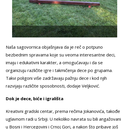
Jeladom
Naša sagovornica objašnjava da je reč o potpuno
bezbednim spravama koje su veoma interesantne deci,
imaju i edukativni karakter, a omogućavaju i da se
organizuju različite igre i takmičenja dece po grupama.
Takvi poligoni više zadržavaju pažnju dece i kod njih
razvijaju različite sposobnosti, dodaje Veljković.
Dok je dece, biće i igrališta
Kreativni gradski centar, prema rečima Jokanovića, takođe
uglavnom radi u Srbiji. U nekoliko navrata su bili angažovani
u Bosni i Hercegovini i Crnoj Gori, a nakon što pribave još