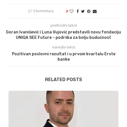
0 komentara
0
prethodni tekst
Goran Ivanišević i Luna Vujović predstavili novu fondaciju
UNIQA SEE Future – podrška za bolju budućnost
naredni tekst
Pozitivan poslovni rezultat i u prvom kvartalu Erste
banke
RELATED POSTS