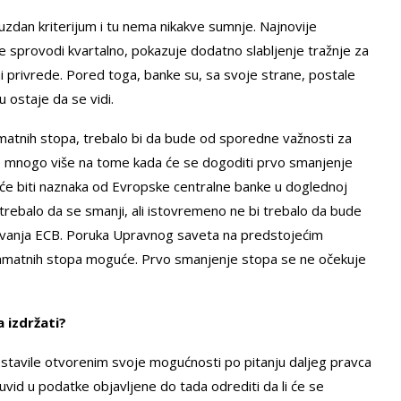
uzdan kriterijum i tu nema nikakve sumnje. Najnovije
se sprovodi kvartalno, pokazuje dodatno slabljenje tražnje za
ni privrede. Pored toga, banke su, sa svoje strane, postale
u ostaje da se vidi.
matnih stopa, trebalo bi da bude od sporedne važnosti za
iće mnogo više na tome kada će se dogoditi prvo smanjenje
eće biti naznaka od Evropske centralne banke u doglednoj
i trebalo da se smanji, ali istovremeno ne bi trebalo da bude
vanja ECB. Poruka Upravnog saveta na predstojećim
kamatnih stopa moguće. Prvo smanjenje stopa se ne očekuje
 izdržati?
ostavile otvorenim svoje mogućnosti po pitanju daljeg pravca
 uvid u podatke objavljene do tada odrediti da li će se