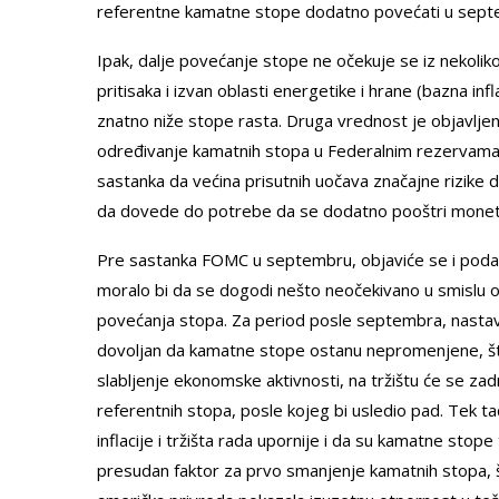
referentne kamatne stope dodatno povećati u sept
Ipak, dalje povećanje stope ne očekuje se iz nekolik
pritisaka i izvan oblasti energetike i hrane (bazna i
znatno niže stope rasta. Druga vrednost je objavlj
određivanje kamatnih stopa u Federalnim rezervama S
sastanka da većina prisutnih uočava značajne rizike d
da dovede do potrebe da se dodatno pooštri moneta
Pre sastanka FOMC u septembru, objaviće se i podaci o 
moralo bi da se dogodi nešto neočekivano u smislu 
povećanja stopa. Za period posle septembra, nastav
dovoljan da kamatne stope ostanu nepromenjene, što
slabljenje ekonomske aktivnosti, na tržištu će se za
referentnih stopa, posle kojeg bi usledio pad. Tek t
inflacije i tržišta rada upornije i da su kamatne stop
presudan faktor za prvo smanjenje kamatnih stopa, 