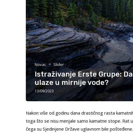
Novac
Slider
Istraživanje Erste Grupe: Da
ulaze u mirnije vode?
13/09/2023
Nakon više od godinu dana drastičnog rasta kamatnih
toga što se nisu menjale samo kamatne stope. Rat u U
čega su Sjedinjene Države uglavnom bile pošteđene.