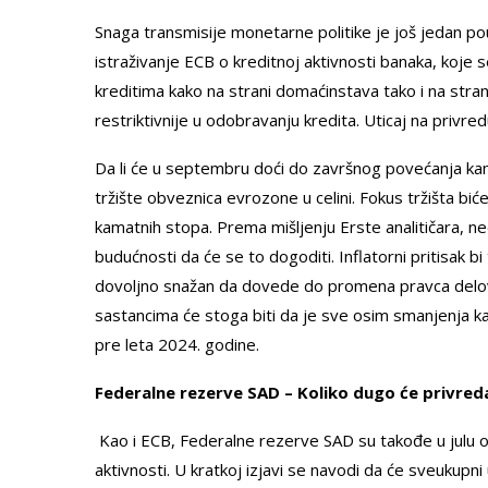
Snaga transmisije monetarne politike je još jedan po
istraživanje ECB o kreditnoj aktivnosti banaka, koje 
kreditima kako na strani domaćinstava tako i na stra
restriktivnije u odobravanju kredita. Uticaj na privred
Da li će u septembru doći do završnog povećanja ka
tržište obveznica evrozone u celini. Fokus tržišta b
kamatnih stopa. Prema mišljenju Erste analitičara, n
budućnosti da će se to dogoditi. Inflatorni pritisak b
dovoljno snažan da dovede do promena pravca delo
sastancima će stoga biti da je sve osim smanjenja 
pre leta 2024. godine.
Federalne rezerve SAD – Koliko dugo će privreda
Kao i ECB, Federalne rezerve SAD su takođe u julu 
aktivnosti. U kratkoj izjavi se navodi da će sveukupni