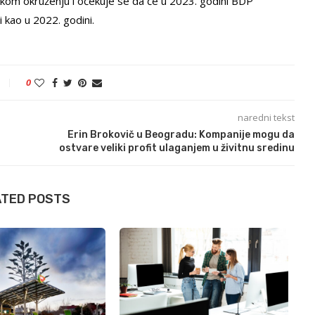
kom okruženju i očekuje se da će u 2023. godini BDP
i kao u 2022. godini.
0
naredni tekst
Erin Brokovič u Beogradu: Kompanije mogu da
ostvare veliki profit ulaganjem u živitnu sredinu
ATED POSTS