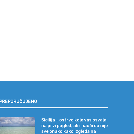
cilija – ostrvo koje vas osvaja na
Najveća zabluda pred letova
prvi...
„Neće se valjda baš...
04/08/2026
31/07/2026
PREPORUČUJEMO
Sicilija – ostrvo koje vas osvaja
na prvi pogled, ali i nauči da nije
sve onako kako izgleda na