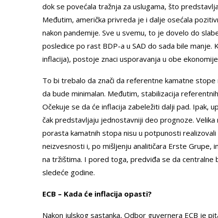
dok se povećala tražnja za uslugama, što predstav
Međutim, američka privreda je i dalje osećala poziti
nakon pandemije. Sve u svemu, to je dovelo do slab
posledice po rast BDP-a u SAD do sada bile manje. Kad
inflacija), postoje znaci usporavanja u obe ekonomije, 
To bi trebalo da znači da referentne kamatne stope ni 
da bude minimalan. Međutim, stabilizacija referentn
Očekuje se da će inflacija zabeležiti dalji pad. Ipak, up
čak predstavljaju jednostavniji deo prognoze. Velika 
porasta kamatnih stopa nisu u potpunosti realizovali n
neizvesnosti i, po mišljenju analitičara Erste Grupe,
na tržištima. I pored toga, predviđa se da centralne
sledeće godine.
ECB – Kada će inflacija opasti?
Nakon julskog sastanka, Odbor guvernera ECB je pit