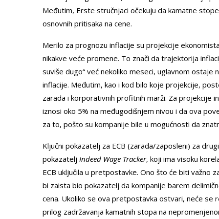
Međutim, Erste stručnjaci očekuju da kamatne stope
osnovnih pritisaka na cene.
Merilo za prognozu inflacije su projekcije ekonomist
nikakve veće promene. To znači da trajektorija infla
suviše dugo“ već nekoliko meseci, uglavnom ostaje
inflacije. Međutim, kao i kod bilo koje projekcije, post
zarada i korporativnih profitnih marži. Za projekcije
iznosi oko 5% na međugodišnjem nivou i da ova pov
za to, pošto su kompanije bile u mogućnosti da zna
Ključni pokazatelj za ECB (zarada/zaposleni) za drugi
pokazatelj
Indeed Wage Tracker
, koji ima visoku kore
ECB uključila u pretpostavke. Ono što će biti važno 
bi zaista bio pokazatelj da kompanije barem delimič
cena. Ukoliko se ova pretpostavka ostvari, neće se r
prilog zadržavanja kamatnih stopa na nepromenjeno