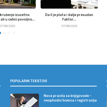
okruženje izuzetno
Da li je plata i dalje presudan
Si
ali u celini povoljno...
faktor...
07/08/2026
07/08/2026
POPULARNI TEKSTOVI
Nova pravila za knjigovođe –
neophodni licenca i registracija