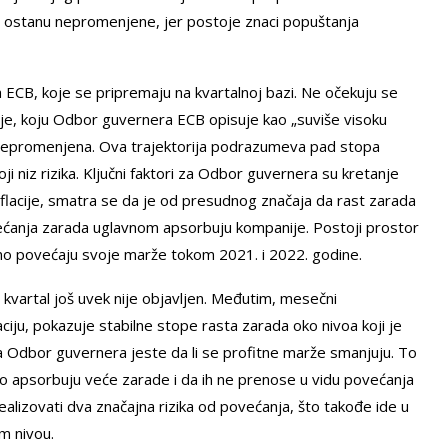
 ostanu nepromenjene, jer postoje znaci popuštanja
a ECB, koje se pripremaju na kvartalnoj bazi. Ne očekuju se
cije, koju Odbor guvernera ECB opisuje kao „suviše visoku
 nepromenjena. Ova trajektorija podrazumeva pad stopa
oji niz rizika. Ključni faktori za Odbor guvernera su kretanje
 inflacije, smatra se da je od presudnog značaja da rast zarada
ećanja zarada uglavnom apsorbuju kompanije. Postoji prostor
tno povećaju svoje marže tokom 2021. i 2022. godine.
 kvartal još uvek nije objavljen. Međutim, mesečni
laciju, pokazuje stabilne stope rasta zarada oko nivoa koji je
za Odbor guvernera jeste da li se profitne marže smanjuju. To
no apsorbuju veće zarade i da ih ne prenose u vidu povećanja
ealizovati dva značajna rizika od povećanja, što takođe ide u
m nivou.