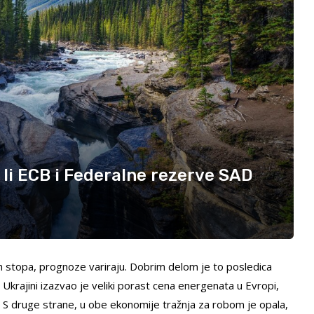
 li ECB i Federalne rezerve SAD
 stopa, prognoze variraju. Dobrim delom je to posledica
krajini izazvao je veliki porast cena energenata u Evropi,
 S druge strane, u obe ekonomije tražnja za robom je opala,