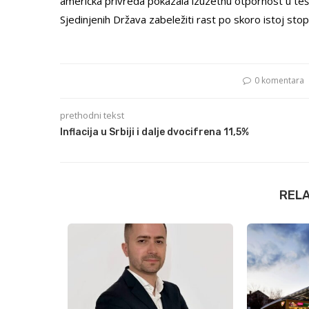
američka privreda pokazala izuzetnu otpornost u teš
Sjedinjenih Država zabeležiti rast po skoro istoj stop
0 komentara
prethodni tekst
Inflacija u Srbiji i dalje dvocifrena 11,5%
REL