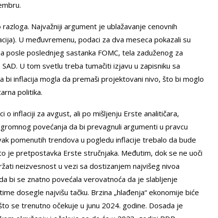
embru.
o razloga. Najvažniji argument je ublažavanje cenovnih
nflacija). U međuvremenu, podaci za dva meseca pokazali su
ena posle poslednjeg sastanka FOMC, tela zaduženog za
AD. U tom svetlu treba tumačiti izjavu u zapisniku sa
a bi inflacija mogla da premaši projektovani nivo, što bi moglo
rna politika.
inflaciji za avgust, ali po mišljenju Erste analitičara,
ogromnog povećanja da bi prevagnuli argumenti u pravcu
ak pomenutih trendova u pogledu inflacije trebalo da bude
 je pretpostavka Erste stručnjaka. Međutim, dok se ne uoči
držati neizvesnost u vezi sa dostizanjem najvišeg nivoa
ada bi se znatno povećala verovatnoća da je slabljenje
e time dosegle najvišu tačku. Brzina „hlađenja“ ekonomije biće
što se trenutno očekuje u junu 2024. godine. Dosada je