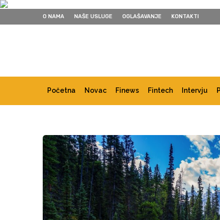
O NAMA
NAŠE USLUGE
OGLAŠAVANJE
KONTAKTI
Početna
Novac
Finews
Fintech
Intervju