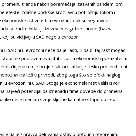
lja promenu trenda nakon poremećaja izazvanih pandemijom.
vne efekte izdašne podrške kroz javnu potrošnju tokom i
e ekonomske aktivnosti u evrozoni, dok su negativne
a se radi o inflaciji, izuzev energetike i hrane (bazna
koji su vidljiviji u SAD nego u evrozoni.
u SAD ni u evrozoni neće dalje rasti, ili da bi taj rast mogao
ih stopa ne podrazumeva stabilizaciju ekonomskih pokazatelja.
rkos činjenici da je brojne faktore inflacije teško proceniti, oni
nepoznanica leži u privredi, zbog toga što se efekti naglog
i u evrozoni ni u SAD. Stoga je ekonomski rast veliki izvor
 ima najveći potencijal da iznenadi i time dovede do promena
 banke neće menjati svoje ključne kamatne stope do leta
anje daljeg pravca delovanja ostavio potpuno otvorenim.