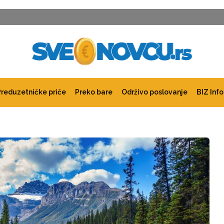
Preduzetničke priče
Preko bare
Održivo poslovanje
BIZ Info