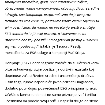
smanjenja siromaštva, gladi, bolje zdravstvene zaštite,
obrazovanja, rodne ravnopravnosti, očuvanja životne sredine
i drugih. Kao kompanija, prepoznali smo da je ovo pravi
trenutak da kroz konkurs, postavimo visoke ciljeve zajedno sa
svim učesnicima, da radimo na povećanju svesti o značaju
ESG standarda i njihovoj primeni, a istovremeno i da
istaknemo one koji podstiču na odgovoran pristup u svakom
segmentu poslovanja
”, istakla je T
eodora
Pasulj,
menadžerka za ESG usluge u kompaniji
PwC
Srbija.
Dobijanje „ESG Lideri“ nagrade značiće da su učesnici korak
bliže ostvarivanju vizije postizanja održivih rezultata koji
doprinose zaštiti životne sredine i unapređenju društva.
Osim toga, njihovi napori biće javno priznati i nagrađeni,
dodatno potvrđujući posvećenost ESG principima i praksi.
Učešće u konkursu donosi ne samo priznanje, već i priliku
učesnicima da podele svoju priču i inspirišu druge da slede