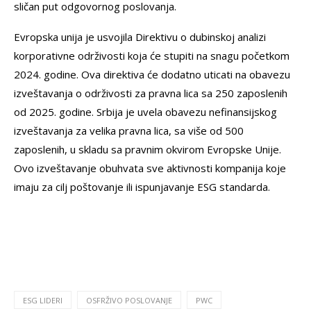
sličan put odgovornog poslovanja.
Evropska unija je usvojila Direktivu o dubinskoj analizi
korporativne održivosti koja će stupiti na snagu početkom
2024. godine. Ova direktiva će dodatno uticati na obavezu
izveštavanja o održivosti za pravna lica sa 250 zaposlenih
od 2025. godine. Srbija je uvela obavezu nefinansijskog
izveštavanja za velika pravna lica, sa više od 500
zaposlenih, u skladu sa pravnim okvirom Evropske Unije.
Ovo izveštavanje obuhvata sve aktivnosti kompanija koje
imaju za cilj poštovanje ili ispunjavanje ESG standarda.
ESG LIDERI
OSFRŽIVO POSLOVANJE
PWC