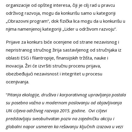
organizacije od opšteg interesa, čiji je cilj rad u pravcu
održivog razvoja, mogu da konkurišu samo u kategoriji
„Obrazovni program“, dok fizička lica mogu da u konkurišu u
njima namenjenoj kategoriji „Lider u održivom razvoju“.
Prijave za konkurs biće ocenjene od strane nezavisnog i
nepristranog stručnog žirija sastavljenog od stručnjaka iz
oblasti ESG i filantropije, finansijskih tržišta, nauke i
inovacija. Žiri će izvršiti stručnu procenu prijava,
obezbeđujući nezavisnost i integritet u procesu
ocenjivanja.
“
Pitanja ekologije, društva i korporativnog upravljanja postala
su posebno važna u modernom poslovanju od objavljivanja
UN ciljeva održivog razvoja 2015. godine. Ovi ciljevi
predstavljaju sveobuhvatan poziv na zajedničku akciju i
globalni napor usmeren ka rešavanju ključnih izazova u vezi