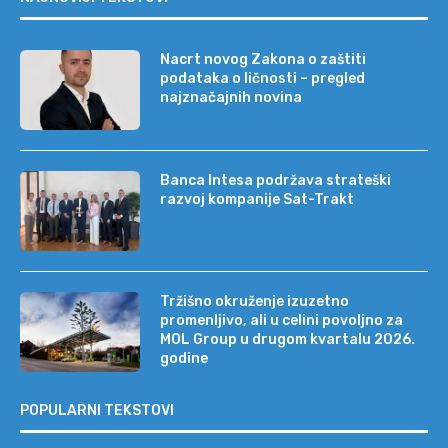
Nacrt novog Zakona o zaštiti
podataka o ličnosti – pregled
najznačajnih novina
Banca Intesa podržava strateški
razvoj kompanije Sat-Trakt
Tržišno okruženje izuzetno
promenljivo, ali u celini povoljno za
MOL Group u drugom kvartalu 2026.
godine
POPULARNI TEKSTOVI