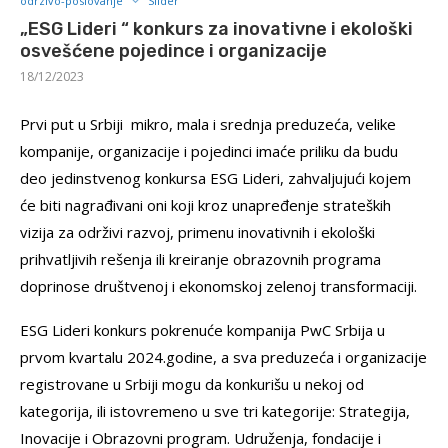
odrzivo-poslovanje
Slider
„ESG Lideri “ konkurs za inovativne i ekološki
osvešćene pojedince i organizacije
18/12/2023
Prvi put u Srbiji mikro, mala i srednja preduzeća, velike
kompanije, organizacije i pojedinci imaće priliku da budu
deo jedinstvenog konkursa ESG Lideri, zahvaljujući kojem
će biti nagrađivani oni koji kroz unapređenje strateških
vizija za održivi razvoj, primenu inovativnih i ekološki
prihvatljivih rešenja ili kreiranje obrazovnih programa
doprinose društvenoj i ekonomskoj zelenoj transformaciji.
ESG Lideri konkurs pokrenuće kompanija PwC Srbija u
prvom kvartalu 2024.godine, a sva preduzeća i organizacije
registrovane u Srbiji mogu da konkurišu u nekoj od
kategorija, ili istovremeno u sve tri kategorije: Strategija,
Inovacije i Obrazovni program. Udruženja, fondacije i