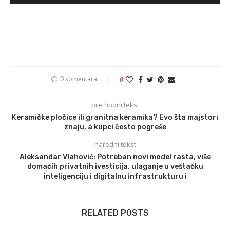
0 komentara
0
prethodni tekst
Keramičke pločice ili granitna keramika? Evo šta majstori
znaju, a kupci često pogreše
naredni tekst
Aleksandar Vlahović: Potreban novi model rasta, više
domaćih privatnih ivesticija, ulaganje u veštačku
inteligenciju i digitalnu infrastrukturu i
RELATED POSTS