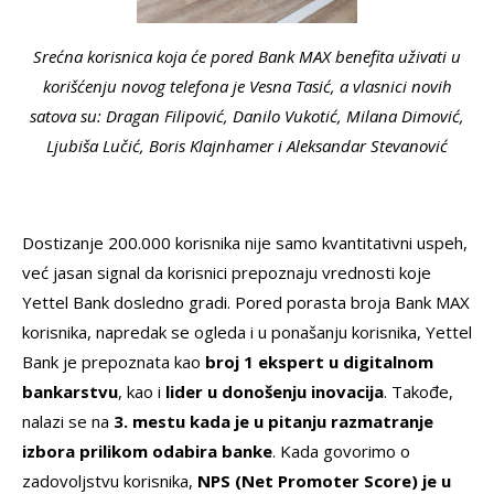
Srećna korisnica koja će pored Bank MAX benefita uživati u
korišćenju novog telefona je Vesna Tasić, a vlasnici novih
satova su: Dragan Filipović, Danilo Vukotić, Milana Dimović,
Ljubiša Lučić, Boris Klajnhamer i Aleksandar Stevanović
Dostizanje 200.000 korisnika nije samo kvantitativni uspeh,
već jasan signal da korisnici prepoznaju vrednosti koje
Yettel Bank dosledno gradi. Pored porasta broja Bank MAX
korisnika, napredak se ogleda i u ponašanju korisnika, Yettel
Bank je prepoznata kao
broj 1 ekspert u digitalnom
bankarstvu
, kao i
lider u donošenju inovacija
. Takođe,
nalazi se na
3. mestu kada je u pitanju razmatranje
izbora prilikom odabira banke
. Kada govorimo o
zadovoljstvu korisnika,
NPS (
Net Promoter Score)
je u