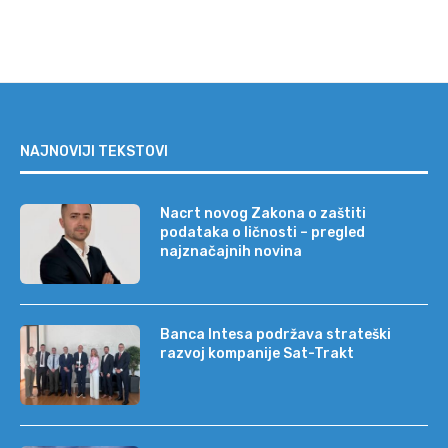
NAJNOVIJI TEKSTOVI
Nacrt novog Zakona o zaštiti
podataka o ličnosti – pregled
najznačajnih novina
Banca Intesa podržava strateški
razvoj kompanije Sat-Trakt