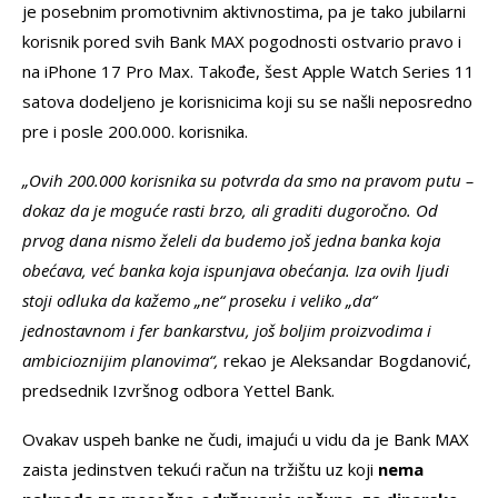
je posebnim promotivnim aktivnostima, pa je tako jubilarni
korisnik pored svih Bank MAX pogodnosti ostvario pravo i
na iPhone 17 Pro Max. Takođe, šest Apple Watch Series 11
satova dodeljeno je korisnicima koji su se našli neposredno
pre i posle 200.000. korisnika.
„Ovih 200.000 korisnika su potvrda da smo na pravom putu –
dokaz da je moguće rasti brzo, ali graditi dugoročno. Od
prvog dana nismo želeli da budemo još jedna banka koja
obećava, već banka koja ispunjava obećanja. Iza ovih ljudi
stoji odluka da kažemo „ne“ proseku i veliko „da“
jednostavnom i fer bankarstvu, još boljim proizvodima i
ambicioznijim planovima“,
rekao je Aleksandar Bogdanović,
predsednik Izvršnog odbora Yettel Bank.
Ovakav uspeh banke ne čudi, imajući u vidu da je Bank MAX
zaista jedinstven tekući račun na tržištu uz koji
nema