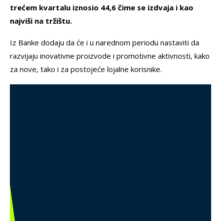
trećem kvartalu iznosio 44,6 čime se izdvaja i kao
najviši na tržištu.
Iz Banke dodaju da će i u narednom periodu nastaviti da
razvijaju inovativne proizvode i promotivne aktivnosti, kako
za nove, tako i za postojeće lojalne korisnike.
Прегледач
видео
записа