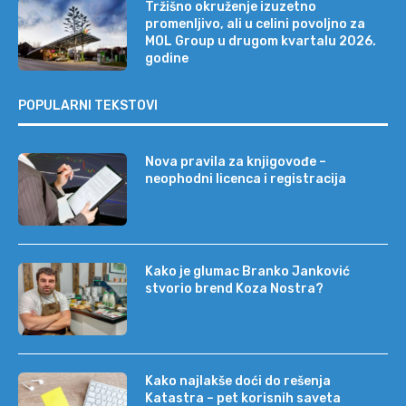
Tržišno okruženje izuzetno
promenljivo, ali u celini povoljno za
MOL Group u drugom kvartalu 2026.
godine
POPULARNI TEKSTOVI
Nova pravila za knjigovođe –
neophodni licenca i registracija
Kako je glumac Branko Janković
stvorio brend Koza Nostra?
Kako najlakše doći do rešenja
Katastra – pet korisnih saveta