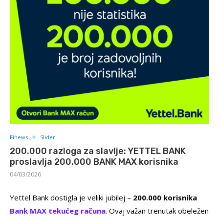
Finews
Slider
200.000 razloga za slavlje: YETTEL BANK
proslavlja 200.000 BANK MAX korisnika
04/03/2026
Yettel Bank dostigla je veliki jubilej –
200.000 korisnika
Bank MAX tekućeg računa
. Ovaj važan trenutak obeležen