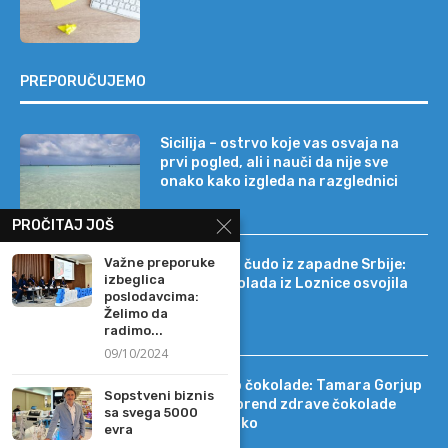
PREPORUČUJEMO
Sicilija – ostrvo koje vas osvaja na
prvi pogled, ali i nauči da nije sve
onako kako izgleda na razglednici
PROČITAJ JOŠ
Važne preporuke
Tehnološko čudo iz zapadne Srbije:
izbeglica
kako je čokolada iz Loznice osvojila
poslodavcima:
22 tržišta
Želimo da
radimo...
09/10/2024
Od DIF-a do čokolade: Tamara Gorjup
Sopstveni biznis
pokrenula brend zdrave čokolade
sa svega 5000
Kapetan Koko
evra