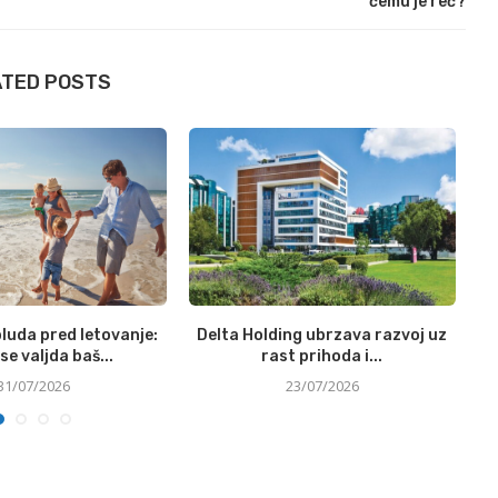
čemu je reč?
ATED POSTS
luda pred letovanje:
Delta Holding ubrzava razvoj uz
N
se valjda baš...
rast prihoda i...
31/07/2026
23/07/2026