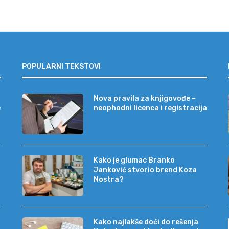
POPULARNI TEKSTOVI
Nova pravila za knjigovođe –
e
neophodni licenca i registracija
Kako je glumac Branko
Janković stvorio brend Koza
Nostra?
Kako najlakše doći do rešenja