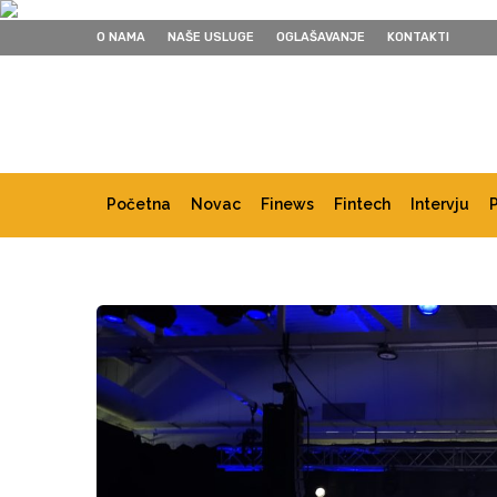
O NAMA
NAŠE USLUGE
OGLAŠAVANJE
KONTAKTI
Početna
Novac
Finews
Fintech
Intervju