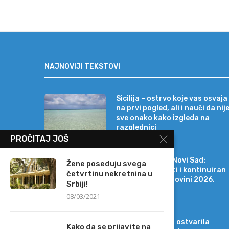
NAJNOVIJI TEKSTOVI
Sicilija – ostrvo koje vas osvaja
na prvi pogled, ali i nauči da nij
sve onako kako izgleda na
razglednici
PROČITAJ JOŠ
Erste Bank a.d. Novi Sad:
Žene poseduju svega
Stabilni rezultati i kontinuiran
četvrtinu nekretnina u
rast i u prvoj polovini 2026.
Srbiji!
godine
08/03/2021
Intesa Sanpaolo ostvarila
Kako da se prijavite na