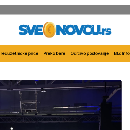
Preduzetničke priče
Preko bare
Održivo poslovanje
BIZ Info