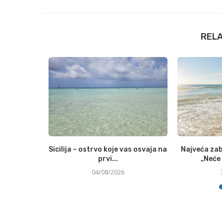
REL
to udjela u
Sicilija – ostrvo koje vas osvaja na
Najveća zab
enoj...
prvi...
„Neće 
04/08/2026