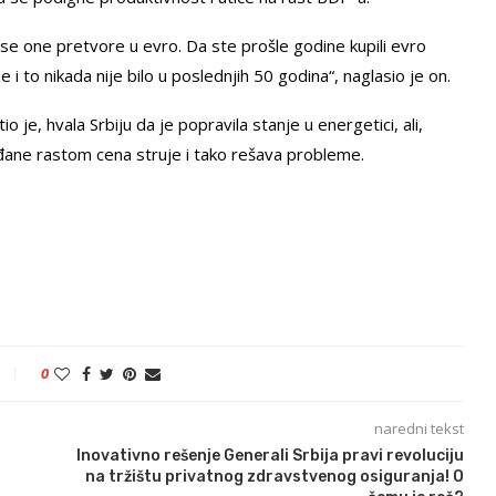
da se one pretvore u evro. Da ste prošle godine kupili evro
 to nikada nije bilo u poslednjih 50 godina“, naglasio je on.
je, hvala Srbiju da je popravila stanje u energetici, ali,
đane rastom cena struje i tako rešava probleme.
0
naredni tekst
Inovativno rešenje Generali Srbija pravi revoluciju
na tržištu privatnog zdravstvenog osiguranja! O