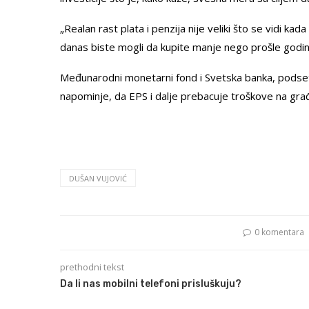
„Realan rast plata i penzija nije veliki što se vidi ka
danas biste mogli da kupite manje nego prošle godine i
Međunarodni monetarni fond i Svetska banka, podsetio 
napominje, da EPS i dalje prebacuje troškove na gra
DUŠAN VUJOVIĆ
0 komentara
prethodni tekst
Da li nas mobilni telefoni prisluškuju?