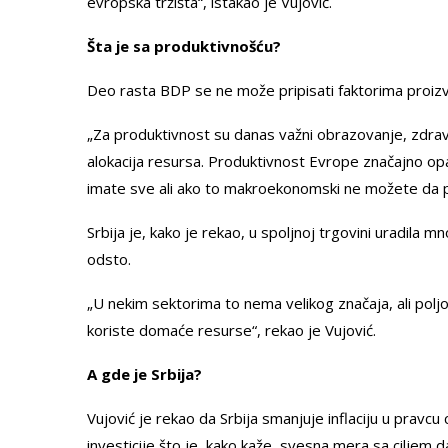
evropska tržišta“, istakao je Vujović.
Šta je sa produktivnošću?
Deo rasta BDP se ne može pripisati faktorima proizvo
„Za produktivnost su danas važni obrazovanje, zdravst
alokacija resursa. Produktivnost Evrope značajno opad
imate sve ali ako to makroekonomski ne možete da pod
Srbija je, kako je rekao, u spoljnoj trgovini uradila 
odsto.
„U nekim sektorima to nema velikog značaja, ali polj
koriste domaće resurse“, rekao je Vujović.
A gde je Srbija?
Vujović je rekao da Srbija smanjuje inflaciju u pravc
investicije što je, kako kaže, svesna mera sa ciljem 