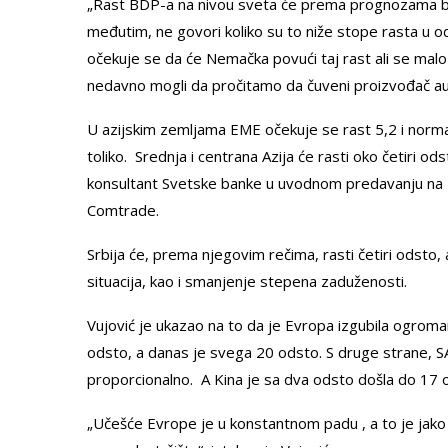
„Rast BDP-a na nivou sveta će prema prognozama bit
međutim, ne govori koliko su to niže stope rasta u o
očekuje se da će Nemačka povući taj rast ali se mal
nedavno mogli da pročitamo da čuveni proizvođač au
U azijskim zemljama EME očekuje se rast 5,2 i norma
toliko. Srednja i centrana Azija će rasti oko četiri 
konsultant Svetske banke u uvodnom predavanju na Fi
Comtrade.
Srbija će, prema njegovim rečima, rasti četiri odsto,
situacija, kao i smanjenje stepena zaduženosti.
Vujović je ukazao na to da je Evropa izgubila ogrom
odsto, a danas je svega 20 odsto. S druge strane, SA
proporcionalno. A Kina je sa dva odsto došla do 17 
„Učešće Evrope je u konstantnom padu , a to je jako 