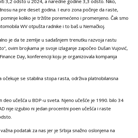
i 3,2 odsto u 2024, a naredne godine 3,3 odsto. Niko,
dnosu na pre deset godina. I euro zona počinje da raste,
o pominje koliko je tržište poremećeno i promenjeno. Čak smo
tomobila WV otpušta radnike i to baš u Nemačkoj.
lno je da te zemlje u sadašnjem trenutku razvoja rastu
odsto“, ovim brojkama je svoje izlaganje započeo Dušan Vujović,
nance Day, konferenciji koju je organizovala kompanija
 a očekuje se stabilna stopa rasta, održiva platnobilansna
an deo učešća u BDP-u sveta. Njeno učešće je 1990. bilo 34
D nije izgubio ni jedan procentni poen učešća i raste
odsto.
važna podatak za nas jer je Srbija snažno oslonjena na