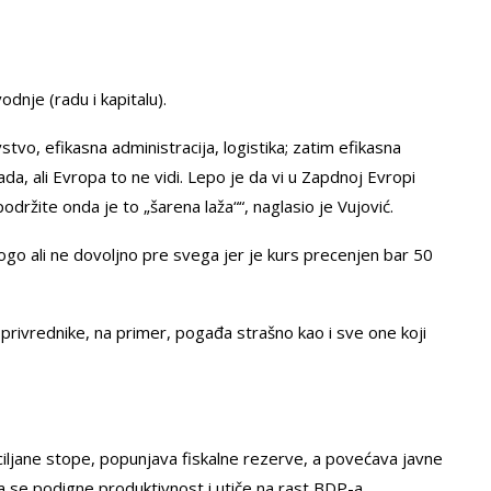
dnje (radu i kapitalu).
vo, efikasna administracija, logistika; zatim efikasna
a, ali Evropa to ne vidi. Lepo je da vi u Zapdnoj Evropi
ržite onda je to „šarena laža““, naglasio je Vujović.
mnogo ali ne dovoljno pre svega jer je kurs precenjen bar 50
oprivrednike, na primer, pogađa strašno kao i sve one koji
u ciljane stope, popunjava fiskalne rezerve, a povećava javne
da se podigne produktivnost i utiče na rast BDP-a.