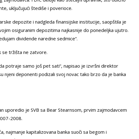
ente, uključujući štediše i poverioce.
ske depozite i nadgleda finansijske institucije, saopštila je
svojim osiguranim depozitima najkasnije do ponedeljka ujutro.
predujam dividende naredne sedmice“.
 se tržišta ne zatvore.
 potraje samo još pet sati“, napisao je izvršni direktor
u njeni deponenti podizali svoj novac tako brzo da je banka
kman uporedio je SVB sa Bear Stearnsom, prvim zajmodavcem
 2007-2008.
ća, najmanje kapitalizovana banka suoči sa begom i