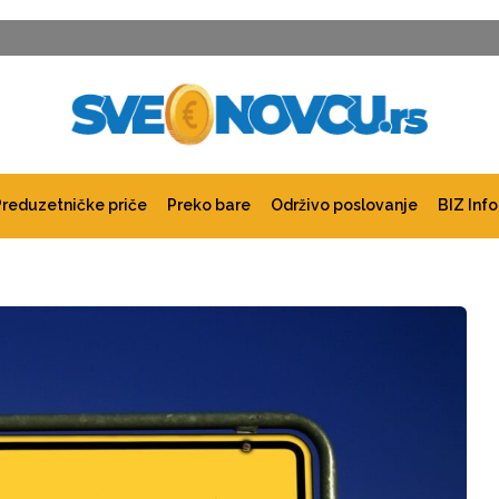
Preduzetničke priče
Preko bare
Održivo poslovanje
BIZ Info