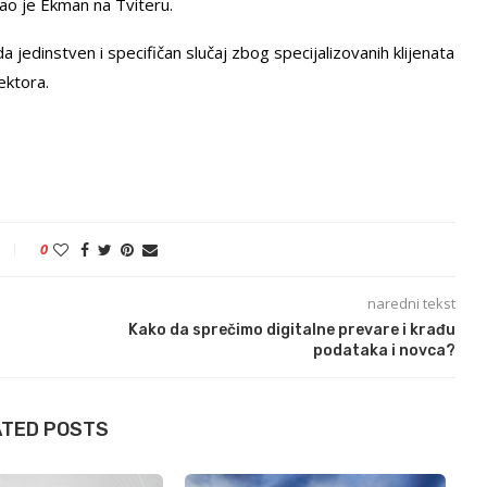
ao je Ekman na Tviteru.
da jedinstven i specifičan slučaj zbog specijalizovanih klijenata
ektora.
0
naredni tekst
Kako da sprečimo digitalne prevare i krađu
podataka i novca?
ATED POSTS