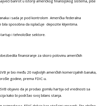
 najveći banrot u istoriji američkog finansijskog sistema, piše
banaka i sada je pod kontrolom Američka federalna
e bila sposobna da isplaćuje depozite klijentima.
tartup i tehnološke sektore.
obezbedila finansiranje za skoro polovinu američkih
, SVB je bio među 20 najboljih američkih komercijalnih banaka,
 prošle godine, prema FDIC-u.
 SVB objavio da je prodao gomilu hartija od vrednosti sa
kcija kako bi podržao svoj bilans stanja.
kog zajmodavca. FDIC deluje kao stečajni upravnik, što obično