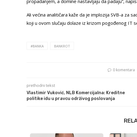
propadanjem, a domine nastavljaju da padaju“, napis
Ali većina analitičara kaže da je implozija SVB-a za sa
koji u ovom slučaju dolaze iz krizom pogođenog IT s
#BANKA
BANKROT
0 komentara
prethodni tekst
Vlastimir Vuković, NLB Komercijalna: Kreditne
politike idu u pravcu održivog poslovanja
REL