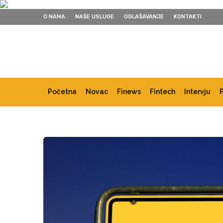
O NAMA
NAŠE USLUGE
OGLAŠAVANJE
KONTAKTI
Početna
Novac
Finews
Fintech
Intervju