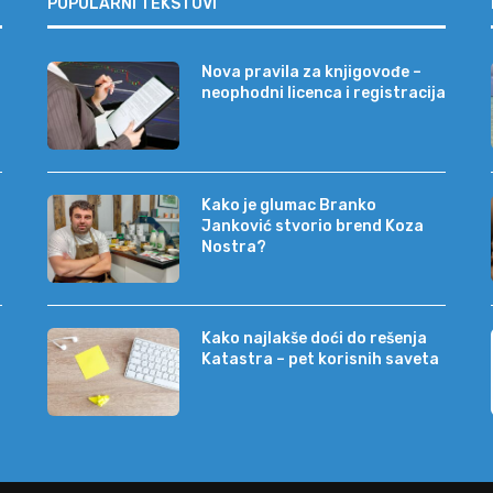
POPULARNI TEKSTOVI
Nova pravila za knjigovođe –
neophodni licenca i registracija
Kako je glumac Branko
Janković stvorio brend Koza
Nostra?
Kako najlakše doći do rešenja
Katastra – pet korisnih saveta