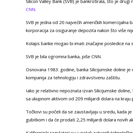
Silicon Valley Bank (SVB) je bankrotirala, što je drugi
CNN
.
SVB je jedna od 20 najvećih američkih komercijalna 
korporacija za osiguranje depozita nakon što više nij
Kolaps banke mogao bi imati značajne posledice na s
SVB je bila ogromna banka, piše CNN.
Osnovana 1983. godine, banka Silicijumske doline je 
kompanija za tehnologiju i zdravstvenu zaštitu.
Iako je relativno nepoznata izvan Silicijumske doline
sa ukupnom aktivom od 209 milijardi dolara na kraju
Točkovi su počeli da se zaustavljaju u sredu, kada je
gubitkom i da će prodati 2,25 milijardi dolara novih a
Kalifornijski regulatori su u petak zatvorili tehnološ