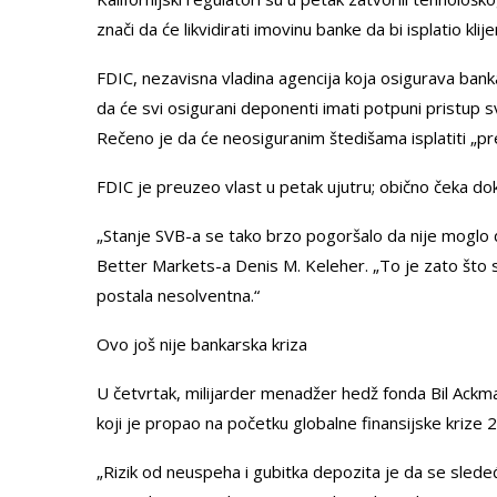
znači da će likvidirati imovinu banke da bi isplatio klij
FDIC, nezavisna vladina agencija koja osigurava bankar
da će svi osigurani deponenti imati potpuni pristup 
Rečeno je da će neosiguranim štedišama isplatiti „
FDIC je preuzeo vlast u petak ujutru; obično čeka dok
„Stanje SVB-a se tako brzo pogoršalo da nije moglo da
Better Markets-a Denis M. Keleher. „To je zato što s
postala nesolventna.“
Ovo još nije bankarska kriza
U četvrtak, milijarder menadžer hedž fonda Bil Ac
koji je propao na početku globalne finansijske krize
„Rizik od neuspeha i gubitka depozita je da se slede