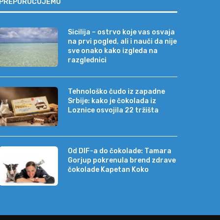
PREPORUČUJEMO
Sicilija – ostrvo koje vas osvaja
na prvi pogled, ali i nauči da nije
sve onako kako izgleda na
razglednici
Tehnološko čudo iz zapadne
Srbije: kako je čokolada iz
Loznice osvojila 22 tržišta
Od DIF-a do čokolade: Tamara
Gorjup pokrenula brend zdrave
čokolade Kapetan Koko