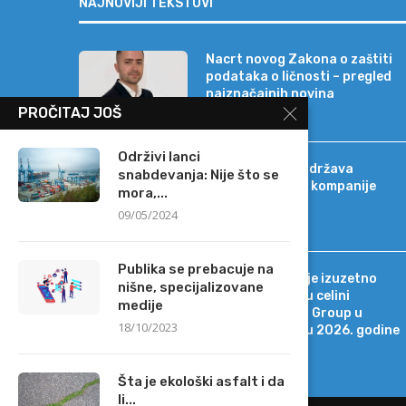
NAJNOVIJI TEKSTOVI
Nacrt novog Zakona o zaštiti
podataka o ličnosti – pregled
najznačajnih novina
PROČITAJ JOŠ
Održivi lanci
Banca Intesa podržava
snabdevanja: Nije što se
strateški razvoj kompanije
mora,...
Sat-Trakt
09/05/2024
Publika se prebacuje na
Tržišno okruženje izuzetno
nišne, specijalizovane
promenljivo, ali u celini
medije
povoljno za MOL Group u
18/10/2023
drugom kvartalu 2026. godine
Šta je ekološki asfalt i da
li...