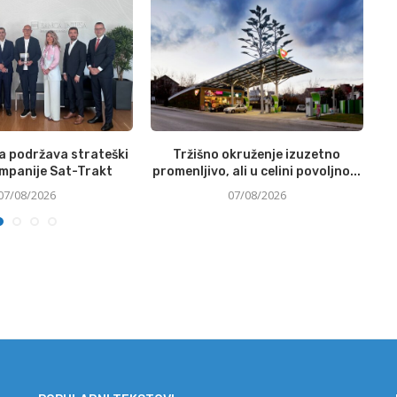
a podržava strateški
Tržišno okruženje izuzetno
ompanije Sat-Trakt
promenljivo, ali u celini povoljno...
07/08/2026
07/08/2026