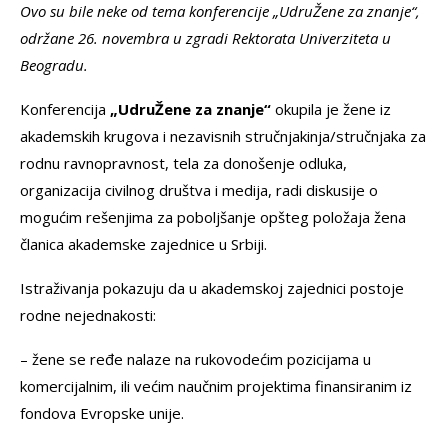
Ovo su bile neke od tema konferencije „UdruŽene za znanje“,
održane 26. novembra u zgradi Rektorata Univerziteta u
Beogradu.
Konferencija
„UdruŽene za znanje“
okupila je žene iz
akademskih krugova i nezavisnih stručnjakinja/stručnjaka za
rodnu ravnopravnost, tela za donošenje odluka,
organizacija civilnog društva i medija, radi diskusije o
mogućim rešenjima za poboljšanje opšteg položaja žena
članica akademske zajednice u Srbiji.
Istraživanja pokazuju da u akademskoj zajednici postoje
rodne nejednakosti:
– žene se ređe nalaze na rukovodećim pozicijama u
komercijalnim, ili većim naučnim projektima finansiranim iz
fondova Evropske unije.