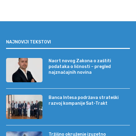
NAJNOVIJI TEKSTOVI
Nacrt novog Zakona o zaštiti
podataka o ličnosti – pregled
najznačajnih novina
Banca Intesa podržava strateški
razvoj kompanije Sat-Trakt
Tržišno okruženje izuzetno