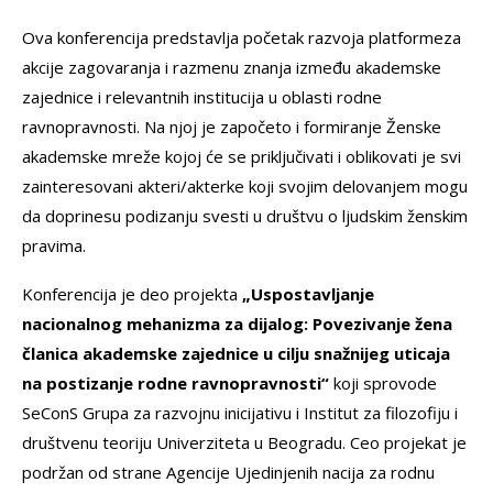
Ova konferencija predstavlja početak razvoja platformeza
akcije zagovaranja i razmenu znanja između akademske
zajednice i relevantnih institucija u oblasti rodne
ravnopravnosti. Na njoj je započeto i formiranje Ženske
akademske mreže kojoj će se priključivati i oblikovati je svi
zainteresovani akteri/akterke koji svojim delovanjem mogu
da doprinesu podizanju svesti u društvu o ljudskim ženskim
pravima.
Konferencija je deo projekta
„Uspostavljanje
nacionalnog mehanizma za dijalog: Povezivanje žena
članica akademske zajednice u cilju snažnijeg uticaja
na postizanje rodne ravnopravnosti“
koji sprovode
SeConS Grupa za razvojnu inicijativu i Institut za filozofiju i
društvenu teoriju Univerziteta u Beogradu. Ceo projekat je
podržan od strane Agencije Ujedinjenih nacija za rodnu