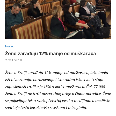
Novac
Žene zarađuju 12% manje od muškaraca
27/11/2019
Žene u Srbiji zarađuju 12% manje od muškaraca, iako imaju
isti nivo znanja, obrazovanja i isto radno iskustvo. U stopi
zaposlenosti razlika je 13% u korist muškaraca. Čak 77.000
žena u Srbiji ne traži posao zbog brige o članu porodice. Žene
se pojavljuju tek u svakoj četvrtoj vesti u medijima, a medijske
sadržaje često karakterišu seksizam i mizoginija.