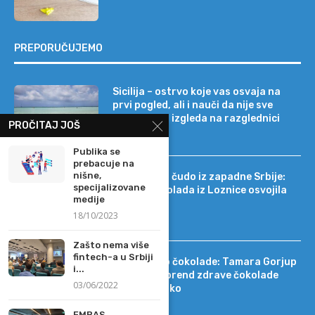
PREPORUČUJEMO
Sicilija – ostrvo koje vas osvaja na
prvi pogled, ali i nauči da nije sve
onako kako izgleda na razglednici
PROČITAJ JOŠ
Publika se
prebacuje na
nišne,
Tehnološko čudo iz zapadne Srbije:
specijalizovane
kako je čokolada iz Loznice osvojila
medije
22 tržišta
18/10/2023
Zašto nema više
fintech-a u Srbiji
Od DIF-a do čokolade: Tamara Gorjup
i...
pokrenula brend zdrave čokolade
03/06/2022
Kapetan Koko
FMBAS