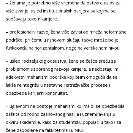
– ženama je potrebno više vremena da ostvare uslov za
više zvanje, usled institucionalnih barijera sa kojima se
suočavaju tokom karijere.
– profesionalni razvoj žena više zavisi od mreža neformalne
podrške, pri čemu u njihovom slučaju takve mreže bolje
funkcionišu na horizontalnom, nego na vertikalnom nivou.
– usled roditeljskog odsustva, žene se češće sreću sa
problemom usporenog razvoja karijere, a nedostaju im i
adekvatni mehanizmi podrške koji bi im omogućili da se
lakše reintegrišu u nastavne i istraživačke procese i
obezbede karijerni kontinuitet.
– uglavnom ne postoje mehanizmi kojima bi se obezbedila
zaštita od rodno zasnovanog nasilja i uznemiravanja u
okviru akademije, kako za studentsku populaciju tako i za
žene zaposlene na fakultetima i u NIO.