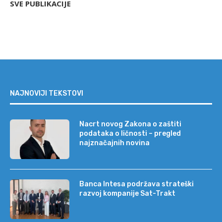
SVE PUBLIKACIJE
NAJNOVIJI TEKSTOVI
Nacrt novog Zakona o zaštiti
podataka o ličnosti – pregled
najznačajnih novina
Banca Intesa podržava strateški
razvoj kompanije Sat-Trakt