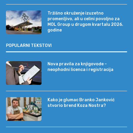
Tržišno okruženje izuzetno
promenljivo, ali u celini povoljno za
MOL Group u drugom kvartalu 2026.
godine
POPULARNI TEKSTOVI
Nova pravila za knjigovođe –
neophodni licenca i registracija
Kako je glumac Branko Janković
stvorio brend Koza Nostra?