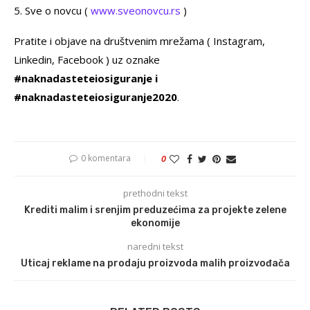
5. Sve o novcu (
www.sveonovcu.rs
)
Pratite i objave na društvenim mrežama ( Instagram,
Linkedin, Facebook ) uz oznake
#naknadasteteiosiguranje i
#naknadasteteiosiguranje2020
.
0 komentara
0
prethodni tekst
Krediti malim i srenjim preduzećima za projekte zelene
ekonomije
naredni tekst
Uticaj reklame na prodaju proizvoda malih proizvođača