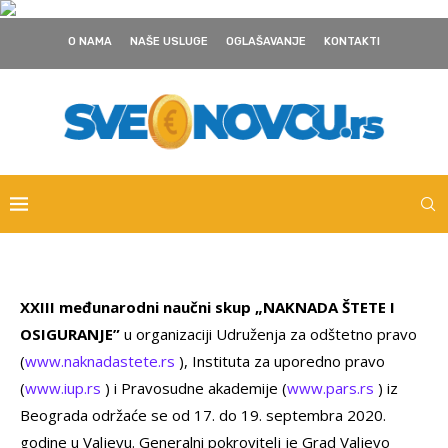
O NAMA
NAŠE USLUGE
OGLAŠAVANJE
KONTAKTI
XXIII međunarodni naučni skup „NAKNADA ŠTETE I
OSIGURANJE”
u organizaciji Udruženja za odštetno pravo
(
www.naknadastete.rs
), Instituta za uporedno pravo
(
www.iup.rs
) i Pravosudne akademije (
www.pars.rs
) iz
Beograda održaće se od 17. do 19. septembra 2020.
godine u Valjevu. Generalni pokrovitelj je Grad Valjevo