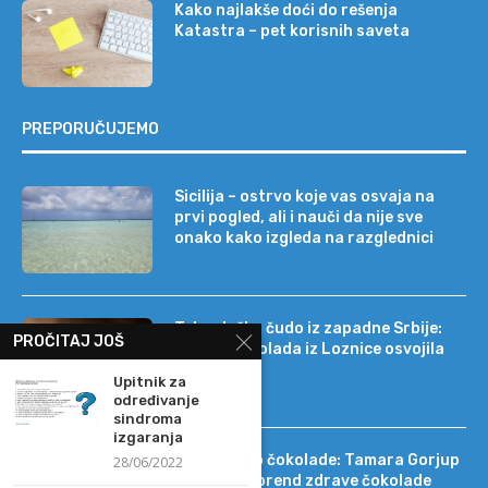
Kako najlakše doći do rešenja
Katastra – pet korisnih saveta
PREPORUČUJEMO
Sicilija – ostrvo koje vas osvaja na
prvi pogled, ali i nauči da nije sve
onako kako izgleda na razglednici
Tehnološko čudo iz zapadne Srbije:
PROČITAJ JOŠ
kako je čokolada iz Loznice osvojila
22 tržišta
Upitnik za
određivanje
sindroma
izgaranja
Od DIF-a do čokolade: Tamara Gorjup
28/06/2022
pokrenula brend zdrave čokolade