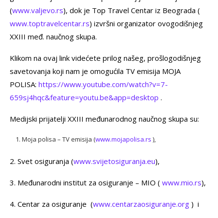
(
www.valjevo.rs
), dok je Top Travel Centar iz Beograda (
www.toptravelcentar.rs
) izvršni organizator ovogodišnjeg
XXIII međ. naučnog skupa.
Klikom na ovaj link videćete prilog našeg, prošlogodišnjeg
savetovanja koji nam je omogućila TV emisija MOJA
POLISA:
https://www.youtube.com/watch?v=7-
659sj4hqc&feature=youtu.be&app=desktop
.
Medijski prijatelji XXIII međunarodnog naučnog skupa su:
Moja polisa – TV emisija (
www.mojapolisa.rs
),
2. Svet osiguranja (
www.svijetosiguranja.eu
),
3. Međunarodni institut za osiguranje – MIO (
www.mio.rs
),
4. Centar za osiguranje (
www.centarzaosiguranje.org
) i