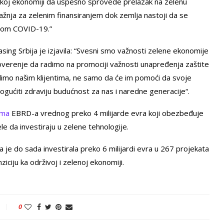
koj ekonomiji da uspešno sprovede prelazak na zelenu
ražnja za zelenim finansiranjem dok zemlja nastoji da se
ijom COVID-19.”
sing Srbija je izjavila: “Svesni smo važnosti zelene ekonomije
erenje da radimo na promociji važnosti unapređenja zaštite
udimo našim klijentima, ne samo da će im pomoći da svoje
ogućiti zdraviju budućnost za nas i naredne generacije“.
ama
EBRD-a vrednog preko 4 milijarde evra koji obezbeđuje
ele da investiraju u zelene tehnologije.
ka je do sada investirala preko 6 milijardi evra u 267 projekata
ziciju ka održivoj i zelenoj ekonomiji.
0