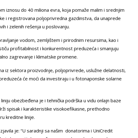
nom iznosu do 40 miliona evra, koja pomaže malim i srednjim
nike i registrovana poljoprivredna gazdinstva, da unaprede
ih i zelenih rešenja u poslovanju.
pravljanje vodom, zemljištem i prirodnim resursima, kao i
dstiču profitabilnost i konkurentnost preduzeća i smanjuju
balno zagrevanje i klimatske promene.
ma iz sektora proizvodnje, poljoprivrede, uslužne delatnosti,
 preduzeća će moći da investiraju i u fotonaponske solarne
liniju obezbeđena je i tehnička podrška u vidu onlajn baze
rži spisak i karakteristike visokoefikasne, prethodno
 kreditne linije.
javila je: “U saradnji sa našim donatorima i UniCredit