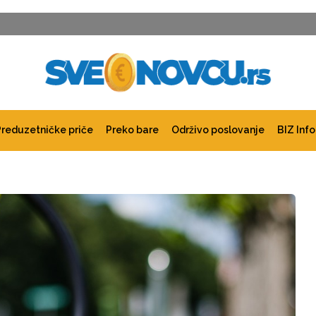
Preduzetničke priče
Preko bare
Održivo poslovanje
BIZ Info