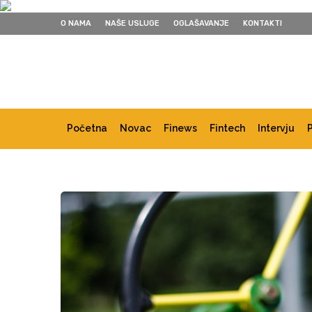
O NAMA
NAŠE USLUGE
OGLAŠAVANJE
KONTAKTI
Početna
Novac
Finews
Fintech
Intervju