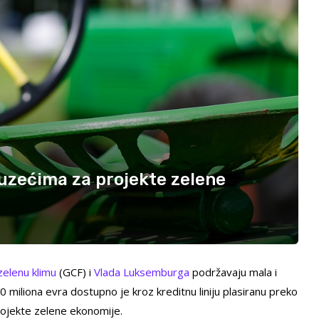
duzećima za projekte zelene
zelenu klimu
(GCF) i
Vlada Luksemburga
podržavaju mala i
20 miliona evra dostupno je kroz kreditnu liniju plasiranu preko
projekte zelene ekonomije.