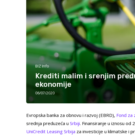
BIZ Info
Krediti malim i srenjim pre
ekonomije
06/07/2020
Evropska banka za obnovu i razvoj (EBRD),
Fond za 
srednja preduzeća u
Srbiji
. Finansiranje u iznosu od 
UniCredit Leasing Srbija
za investicije u klimatske i 