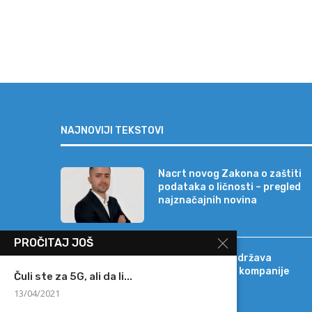
NAJNOVIJI TEKSTOVI
Nacrt novog Zakona o zaštiti
podataka o ličnosti – pregled
najznačajnih novina
PROČITAJ JOŠ
Banca Intesa podržava
strateški razvoj kompanije
Čuli ste za 5G, ali da li...
Sat-Trakt
13/04/2021