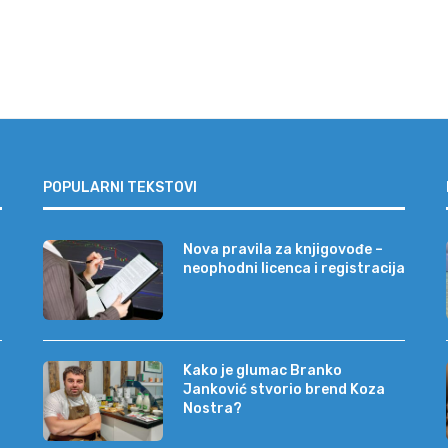
POPULARNI TEKSTOVI
Nova pravila za knjigovođe –
neophodni licenca i registracija
Kako je glumac Branko
Janković stvorio brend Koza
Nostra?