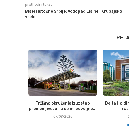
prethodni tekst
Biseri istočne Srbije: Vodopad Lisine i Krupajsko
vrelo
REL
ace Group,
Tržišno okruženje izuzetno
Delta Holdi
 Spaces i...
promenljivo, ali u celini povoljno...
ras
07/08/2026