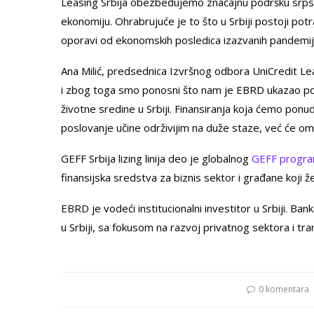
Leasing Srbija obezbeđujemo značajnu podršku srps
ekonomiju. Ohrabrujuće je to što u Srbiji postoji pot
oporavi od ekonomskih posledica izazvanih pandem
Ana Milić, predsednica Izvršnog odbora UniCredit Lea
i zbog toga smo ponosni što nam je EBRD ukazao pov
životne sredine u Srbiji. Finansiranja koja ćemo pon
poslovanje učine održivijim na duže staze, već će om
GEFF Srbija lizing linija deo je globalnog
GEFF progr
finansijska sredstva za biznis sektor i građane koji ž
EBRD je vodeći institucionalni investitor u Srbiji. Ban
u Srbiji, sa fokusom na razvoj privatnog sektora i tran
0 komentara