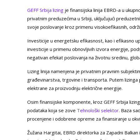
GEFF Srbija lizing
je finansijska linija EBRD-a u ukup
privatnim preduzećima u Srbiji, uključujući preduzet
svoje poslovanje kroz primenu visokoefikasnih, održiv
Investicije u energetsku efikasnost, kao i efikasno u
investicije u primenu obnovljivih izvora energije, po
negativan efekat poslovanja na životnu sredinu, glo
Lizing linija namenjena je privatnim pravnim subjekti
građevinarstva, trgovine i transporta. Putem lizinga
elektrane za proizvodnju električne energije.
Osim finansijske komponente, kroz GEFF Srbija lizing 
podataka koja se zove
Tehnološki selektor
. Baza sad
procenjene i odobrene opreme za finansiranje u okviru
Žužana Hargitai, EBRD direktorka za Zapadni Balkan iz