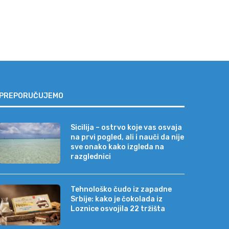
PREPORUČUJEMO
Sicilija – ostrvo koje vas osvaja
na prvi pogled, ali i nauči da nije
sve onako kako izgleda na
razglednici
Tehnološko čudo iz zapadne
Srbije: kako je čokolada iz
Loznice osvojila 22 tržišta