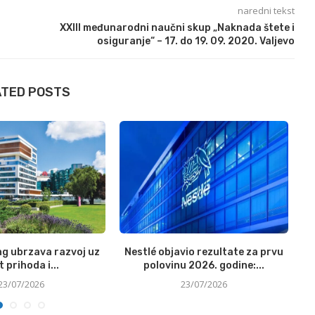
naredni tekst
XXIII međunarodni naučni skup „Naknada štete i
osiguranje“ – 17. do 19. 09. 2020. Valjevo
ATED POSTS
ng ubrzava razvoj uz
Nestlé objavio rezultate za prvu
t prihoda i...
polovinu 2026. godine:...
23/07/2026
23/07/2026