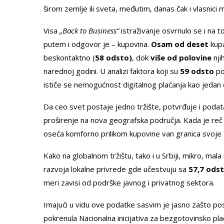
širom zemlje ili sveta, međutim, danas čak i vlasnici 
Visa
„Back to Business“
istraživanje osvrnulo se i na t
putem i odgovor je – kupovina.
Osam od deset
kup
beskontaktno (
58 odsto)
, dok
više od polovine
njih
narednoj godini. U analizi faktora koji su
59 odsto
po
ističe se nemogućnost digitalnog plaćanja kao jedan 
Da ceo svet postaje jedno tržište, potvrđuje i poda
proširenje na nova geografska područja. Kada je reč 
oseća komforno prilikom kupovine van granica svoje 
Kako na globalnom tržištu, tako i u Srbiji, mikro, mal
razvoja lokalne privrede gde učestvuju sa
57,7 ods
meri zavisi od podrške javnog i privatnog sektora.
Imajući u vidu ove podatke sasvim je jasno zašto po
pokrenula Nacionalna inicijativa za bezgotovinsko pla