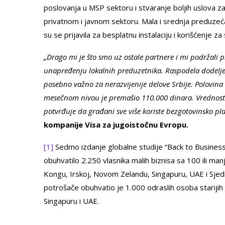
poslovanja u MSP sektoru i stvaranje boljih uslova z
privatnom i javnom sektoru. Mala i srednja preduzeća 
su se prijavila za besplatnu instalaciju i korišćenje
„Drago mi je što smo uz ostale partnere i mi podržali p
unapređenju lokalnih preduzetnika. Raspodela dodelje
posebno važno za nerazvijenije delove Srbije. Polovina
mesečnom nivou je premašio 110.000 dinara. Vrednost 
potvrđuje da građani sve više koriste bezgotovinsko pla
kompanije Visa za jugoistočnu Evropu.
[1]
Sedmo izdanje globalne studije “Back to Business”
obuhvatilo 2.250 vlasnika malih biznisa sa 100 ili man
Kongu, Irskoj, Novom Zelandu, Singapuru, UAE i Sje
potrošače obuhvatio je 1.000 odraslih osoba stariji
Singapuru i UAE.