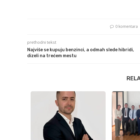
0 komentara
prethodni tekst
Najviše se kupuju benzinci, a odmah slede hibridi,
dizeli na trećem mestu
REL