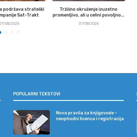
a podržava strateški
Tržišno okruženje izuzetno
ompanije Sat-Trakt
promenljivo, ali u celini povoljno...
07/08/2026
07/08/2026
POPULARNI TEKSTOVI
Nova pravila za knjigovođe –
neophodni licenca i registracija