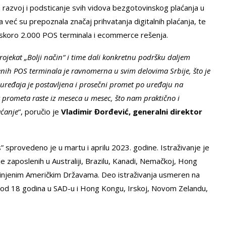
a razvoj i podsticanje svih vidova bezgotovinskog plaćanja u
već su prepoznala značaj prihvatanja digitalnih plaćanja, te
 za skoro 2.000 POS terminala i ecommerce rešenja.
rojekat „Bolji način“ i time dali konkretnu podršku daljem
nih POS terminala je ravnomerna u svim delovima Srbije, što je
 uređaja je postavljena i prosečni promet po uređaju na
prometa raste iz meseca u mesec, što nam praktično i
ćanje
“, poručio je
Vladimir Đorđević, generalni direktor
 sprovedeno je u martu i aprilu 2023. godine. Istraživanje je
je zaposlenih u Australiji, Brazilu, Kanadi, Nemačkoj, Hong
dinjenim Američkim Državama. Deo istraživanja usmeren na
h od 18 godina u SAD-u i Hong Kongu, Irskoj, Novom Zelandu,