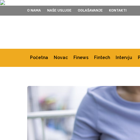
O NAMA
NAŠE USLUGE
OGLAŠAVANJE
KONTAKTI
Početna
Novac
Finews
Fintech
Intervju