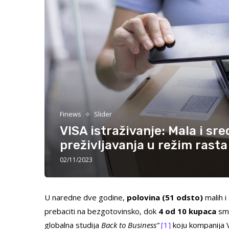
Finews
Slider
VISA istraživanje: Mala i sr
preživljavanja u režim rasta
02/11/2023
U naredne dve godine,
polovina (51 odsto)
malih i
prebaciti na bezgotovinsko, dok
4 od 10 kupaca
sma
globalna studija
Back to Business”
[1]
koju kompanija 