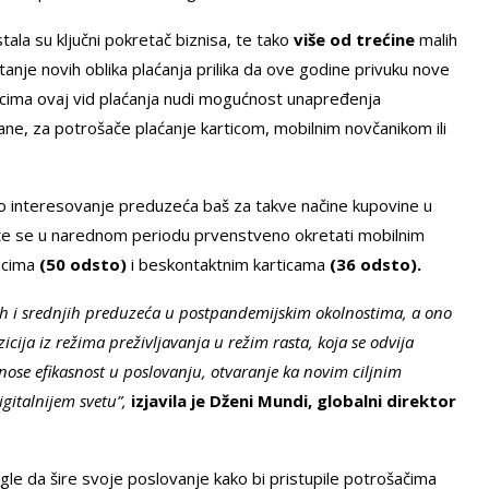
tala su ključni pokretač biznisa, te tako
više od trećine
malih
anje novih oblika plaćanja prilika da ove godine privuku nove
cima ovaj vid plaćanja nudi mogućnost unapređenja
rane, za potrošače plaćanje karticom, mobilnim novčanikom ili
o interesovanje preduzeća baš za takve načine kupovine u
a će se u narednom periodu prvenstveno okretati mobilnim
nicima
(50 odsto)
i beskontaktnim karticama
(36 odsto).
h i srednjih preduzeća u postpandemijskim okolnostima, a ono
icija iz režima preživljavanja u režim rasta, koja se odvija
ose efikasnost u poslovanju, otvaranje ka novim ciljnim
gitalnijem svetu”,
izjavila je Dženi Mundi, globalni direktor
le da šire svoje poslovanje kako bi pristupile potrošačima