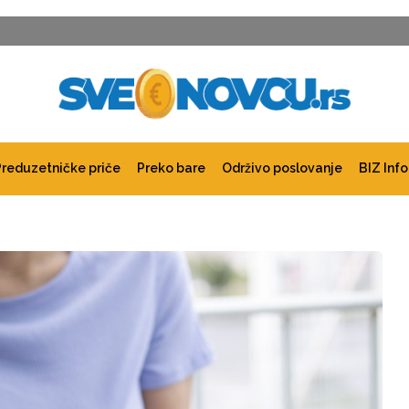
Preduzetničke priče
Preko bare
Održivo poslovanje
BIZ Info