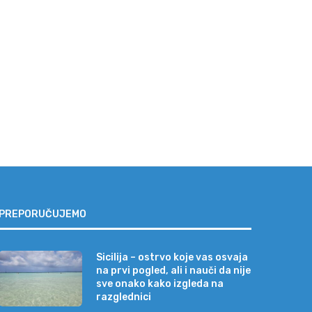
Da li je plata i dalje presudan
Sicilija – ostrvo koje vas osv
faktor...
prvi...
07/08/2026
04/08/2026
PREPORUČUJEMO
Sicilija – ostrvo koje vas osvaja
na prvi pogled, ali i nauči da nije
sve onako kako izgleda na
razglednici