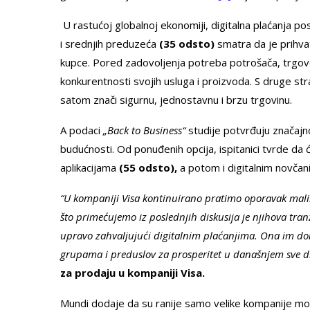
U rastućoj globalnoj ekonomiji, digitalna plaćanja pos
i srednjih preduzeća
(35 odsto)
smatra da je prihvat
kupce. Pored zadovoljenja potreba potrošača, trgov
konkurentnosti svojih usluga i proizvoda. S druge st
satom znači sigurnu, jednostavnu i brzu trgovinu.
A podaci
„Back to Business“
studije potvrđuju značajn
budućnosti. Od ponuđenih opcija, ispitanici tvrde d
aplikacijama
(55 odsto),
a potom i digitalnim novča
“U kompaniji Visa kontinuirano pratimo oporavak mali
što primećujemo iz poslednjih diskusija je njihova tranz
upravo zahvaljujući digitalnim plaćanjima. Ona im don
grupama i preduslov za prosperitet u današnjem sve di
za prodaju u kompaniji Visa.
Mundi dodaje da su ranije samo velike kompanije mog