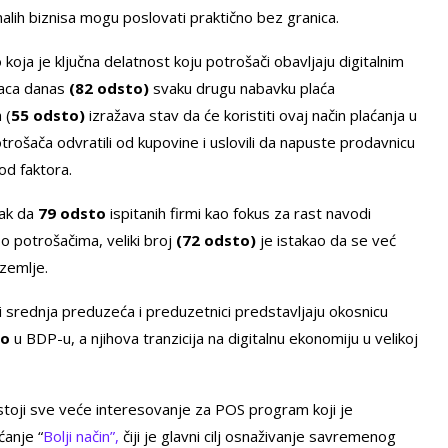
malih biznisa mogu poslovati praktično bez granica.
o koja je ključna delatnost koju potrošači obavljaju digitalnim
aca danas
(82 odsto)
svaku drugu nabavku plaća
 (
55 odsto)
izražava stav da će koristiti ovaj način plaćanja u
trošača odvratili od kupovine i uslovili da napuste prodavnicu
od faktora.
tak da
79 odsto
ispitanih firmi kao fokus za rast navodi
o potrošačima, veliki broj
(72 odsto)
je istakao da se već
zemlje.
a i srednja preduzeća i preduzetnici predstavljaju okosnicu
to
u BDP-u, a njihova tranzicija na digitalnu ekonomiju u velikoj
stoji sve veće interesovanje za POS program koji je
ćanje “
Bolji način”,
čiji je glavni cilj osnaživanje savremenog