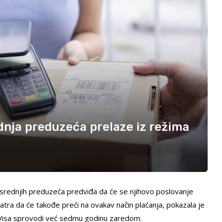
ednja preduzeća prelaze iz režima
 srednjih preduzeća predviđa da će se njihovo poslovanje
tra da će takođe preći na ovakav način plaćanja, pokazala je
Visa sprovodi već sedmu godinu zaredom.