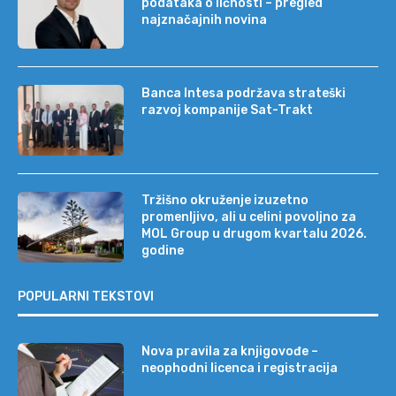
podataka o ličnosti – pregled
najznačajnih novina
Banca Intesa podržava strateški
razvoj kompanije Sat-Trakt
Tržišno okruženje izuzetno
promenljivo, ali u celini povoljno za
MOL Group u drugom kvartalu 2026.
godine
POPULARNI TEKSTOVI
Nova pravila za knjigovođe –
neophodni licenca i registracija