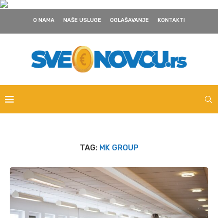
O NAMA
NAŠE USLUGE
OGLAŠAVANJE
KONTAKTI
TAG:
MK GROUP