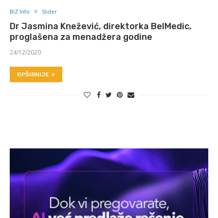
BIZ Info
Slider
Dr Jasmina Knežević, direktorka BelMedic,
proglašena za menadžera godine
24/12/2020
OPŠIRNIJE