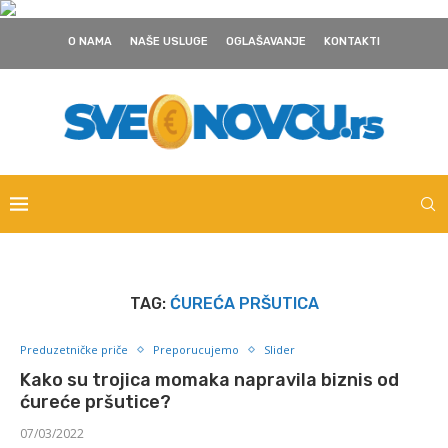
O NAMA
NAŠE USLUGE
OGLAŠAVANJE
KONTAKTI
TAG:
ĆUREĆA PRŠUTICA
Preduzetničke priče
Preporucujemo
Slider
Kako su trojica momaka napravila biznis od
ćureće pršutice?
07/03/2022