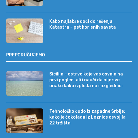
Kako najlakše doći do rešenja
Katastra – pet korisnih saveta
PREPORUČUJEMO
Sicilija – ostrvo koje vas osvaja na
prvi pogled, ali i nauči da nije sve
onako kako izgleda na razglednici
Tehnološko čudo iz zapadne Srbije:
kako je čokolada iz Loznice osvojila
22 tržišta