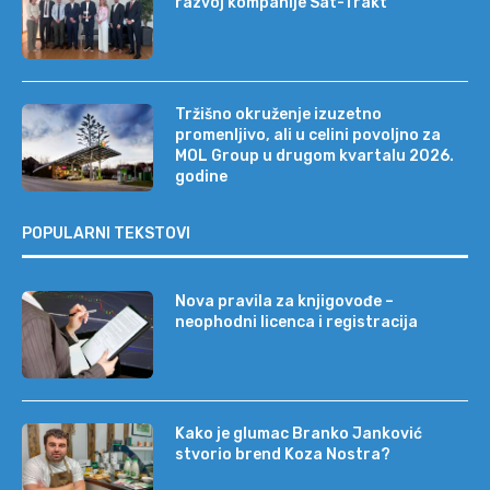
razvoj kompanije Sat-Trakt
Tržišno okruženje izuzetno
promenljivo, ali u celini povoljno za
MOL Group u drugom kvartalu 2026.
godine
POPULARNI TEKSTOVI
Nova pravila za knjigovođe –
neophodni licenca i registracija
Kako je glumac Branko Janković
stvorio brend Koza Nostra?