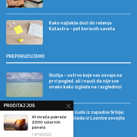
Kako najlakše doći do rešenja
Katastra – pet korisnih saveta
PREPORUČUJEMO
Sicilija – ostrvo koje vas osvaja na
prvi pogled, ali i nauči da nije sve
onako kako izgleda na razglednici
PROČITAJ JOŠ
Tehnološko čudo iz zapadne Srbije:
A1 mreža pokreće
kako je čokolada iz Loznice osvojila
2000 solarnih
22 tržišta
panela
14/10/2022