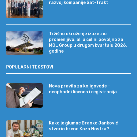
razvoj kompanije Sat-Trakt
Tržišno okruženje izuzetno
promenljivo, ali u celini povoljno za
MOL Group u drugom kvartalu 2026.
godine
POPULARNI TEKSTOVI
Nova pravila za knjigovođe –
neophodni licenca i registracija
Kako je glumac Branko Janković
stvorio brend Koza Nostra?