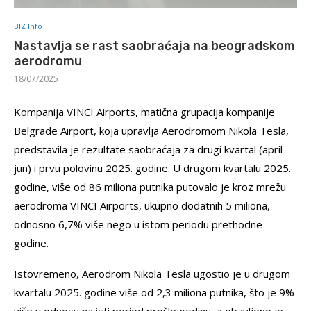
BIZ Info
Nastavlja se rast saobraćaja na beogradskom
aerodromu
18/07/2025
Kompanija VINCI Airports, matična grupacija kompanije
Belgrade Airport, koja upravlja Aerodromom Nikola Tesla,
predstavila je rezultate saobraćaja za drugi kvartal (april-
jun) i prvu polovinu 2025. godine.
U drugom kvartalu 2025.
godine, više od 86 miliona putnika putovalo je kroz mrežu
aerodroma VINCI Airports, ukupno dodatnih 5 miliona,
odnosno 6,7% više nego u istom periodu prethodne
godine.
Istovremeno, Aerodrom Nikola Tesla ugostio je u drugom
kvartalu 2025. godine više od 2,3 miliona putnika, što je 9%
više u odnosu na isti period prošle godinu, a obavljeno je