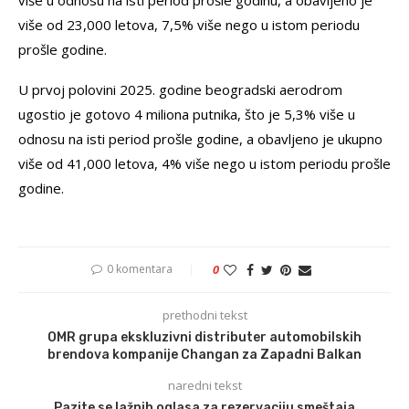
više od 23,000 letova, 7,5% više nego u istom periodu
prošle godine.
U prvoj polovini 2025. godine beogradski aerodrom
ugostio je gotovo 4 miliona putnika, što je 5,3% više u
odnosu na isti period prošle godine, a obavljeno je ukupno
više od 41,000 letova, 4% više nego u istom periodu prošle
godine.
0 komentara
0
prethodni tekst
OMR grupa ekskluzivni distributer automobilskih
brendova kompanije Changan za Zapadni Balkan
naredni tekst
Pazite se lažnih oglasa za rezervaciju smeštaja