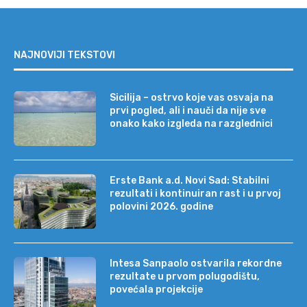
NAJNOVIJI TEKSTOVI
Sicilija – ostrvo koje vas osvaja na
prvi pogled, ali i nauči da nije sve
onako kako izgleda na razglednici
Erste Bank a.d. Novi Sad: Stabilni
rezultati i kontinuiran rast i u prvoj
polovini 2026. godine
Intesa Sanpaolo ostvarila rekordne
rezultate u prvom polugodištu,
povećala projekcije