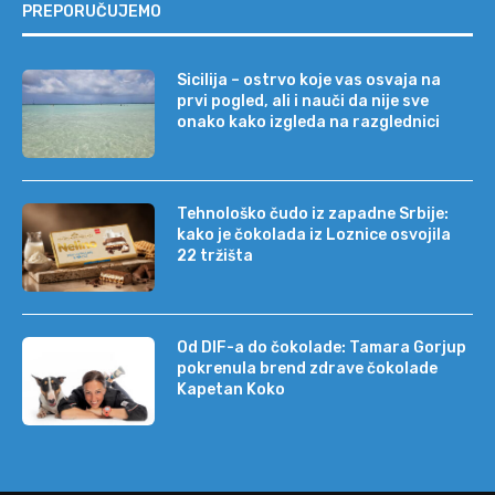
PREPORUČUJEMO
Sicilija – ostrvo koje vas osvaja na
prvi pogled, ali i nauči da nije sve
onako kako izgleda na razglednici
Tehnološko čudo iz zapadne Srbije:
kako je čokolada iz Loznice osvojila
22 tržišta
Od DIF-a do čokolade: Tamara Gorjup
pokrenula brend zdrave čokolade
Kapetan Koko