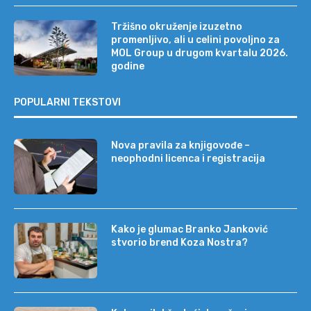
Tržišno okruženje izuzetno
promenljivo, ali u celini povoljno za
MOL Group u drugom kvartalu 2026.
godine
POPULARNI TEKSTOVI
Nova pravila za knjigovođe –
neophodni licenca i registracija
Kako je glumac Branko Janković
stvorio brend Koza Nostra?