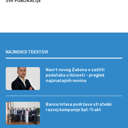
SVE PUBLIKACIJE
NAJNOVIJI TEKSTOVI
Nacrt novog Zakona o zaštiti
podataka o ličnosti – pregled
najznačajnih novina
Banca Intesa podržava strateški
razvoj kompanije Sat-Trakt