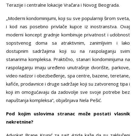
Terazije i centralne lokacije Vračara i Novog Beograda.
„Moderni kondominijumi, koji su sve popularniji širom sveta,
i kod nas posebno privlače kupce iz inostranstva. Ovaj
moderni koncept gradnje kombinuje privatnost i udobnost
sopstvenog doma sa atraktivnim, zanimljivim i lako
dostupnim sadržajima koji su na raspolaganju svim
stanarima kompleksa. Praktično, stanari kondominijuma na
raspolaganju imaju uređeno unutrašnje dvorište, parkove,
video nadzor i obezbeđenje, spa centre, bazene, teretane,
kafiće, prodavnice i druge sadržaje koji su zatvorenog tipa i
koji im omogućavaju da zadovolje sve svoje potrebe bez
napuštanja kompleksa“, objašnjava Nela Pešić.
Pod kojim uslovima stranac može postati vlasnik
nekretnine?
Advokat Brane Krunić za sajt 4zida kaže da su zaključeni