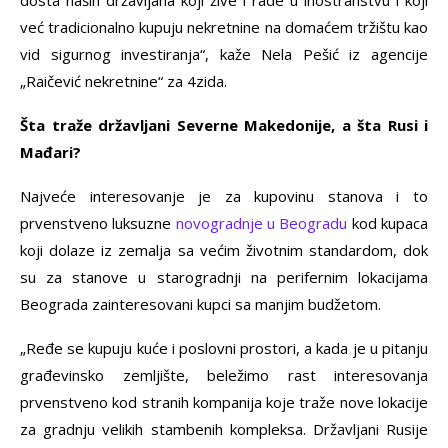
dosta naših državljana koji žive i rade u inostranstvu i koji
već tradicionalno kupuju nekretnine na domaćem tržištu kao
vid sigurnog investiranja“, kaže Nela Pešić iz agencije
„Raičević nekretnine“ za 4zida.
Šta traže državljani Severne Makedonije, a šta Rusi i
Mađari?
Najveće interesovanje je za kupovinu stanova i to
prvenstveno luksuzne
novogradnje u Beogradu
kod kupaca
koji dolaze iz zemalja sa većim životnim standardom, dok
su za stanove u starogradnji na perifernim lokacijama
Beograda zainteresovani kupci sa manjim budžetom.
„Ređe se kupuju kuće i poslovni prostori, a kada je u pitanju
građevinsko zemljište, beležimo rast interesovanja
prvenstveno kod stranih kompanija koje traže nove lokacije
za gradnju velikih stambenih kompleksa. Državljani Rusije