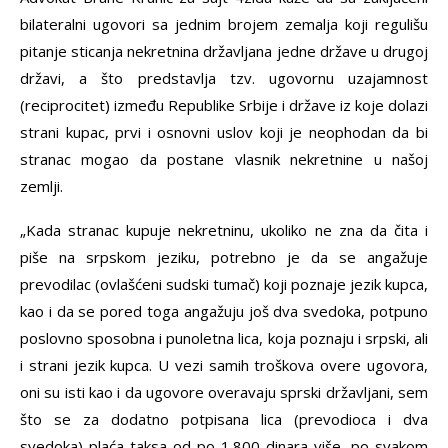
bilateralni ugovori sa jednim brojem zemalja koji regulišu
pitanje sticanja nekretnina državljana jedne države u drugoj
državi, a što predstavlja tzv. ugovornu uzajamnost
(reciprocitet) između Republike Srbije i države iz koje dolazi
strani kupac, prvi i osnovni uslov koji je neophodan da bi
stranac mogao da postane vlasnik nekretnine u našoj
zemlji.
„Kada stranac kupuje nekretninu, ukoliko ne zna da čita i
piše na srpskom jeziku, potrebno je da se angažuje
prevodilac (ovlašćeni sudski tumač) koji poznaje jezik kupca,
kao i da se pored toga angažuju još dva svedoka, potpuno
poslovno sposobna i punoletna lica, koja poznaju i srpski, ali
i strani jezik kupca. U vezi samih troškova overe ugovora,
oni su isti kao i da ugovore overavaju sprski državljani, sem
što se za dodatno potpisana lica (prevodioca i dva
svedoka) plaća taksa od po 1.800 dinara više, po svakom