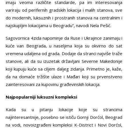
imaju veoma različite standarde, pa im interesovanja
variraju od perifernih gradskih lokacija i malih stanova, sve
do modernih, luksuznih i prostranih stanova na centralnim i
najskupljim lokacijama u Beogradu“, navodi Nela Pešić.
Sagovornica 4zida napominje da Ruse i Ukrajince zanimaju i
kuće van Beograda, u naseljima koja su okvirno do sat
vremena udaljena od grada. Dodaje da stranci najviše traže
stanove, ali da su izuzetak državljani Severne Makedonije
koji kupuju kuće sa ciljem daljeg zidanja. Primetno je, kaže,
da na domaće tržište ulaze i Mađari koji su prvenstveno
zainteresovani za kupovinu građevinskih lokacija.
Najpopularniji luksuzni kompleksi
Kada su u pitanju lokacije koje su strancima
najinteresantnije, posebno se ističu Gornji Dorćol, Beograd
na vodi, novoizgrađeni kompleksi K-District i Novi Dorćol,