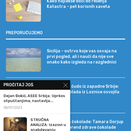
Kako najlakše doći do rešenja
Katastra – pet korisnih saveta
PREPORUČUJEMO
Sicilija – ostrvo koje vas osvaja na
prvi pogled, ali i nauči da nije sve
onako kako izgleda na razglednici
PROČITAJ JOŠ
Tehnološko čudo iz zapadne Srbije:
kako je čokolada iz Loznice osvojila
Dejan Đokić, ASEE Srbija: Uprkos
22 tržišta
otpuštanjima, nastavlja...
06/07/2023
STRUČNA
Od DIF-a do čokolade: Tamara Gorjup
ANALIZA: Izazovi u
pokrenula brend zdrave čokolade
snabdevanju