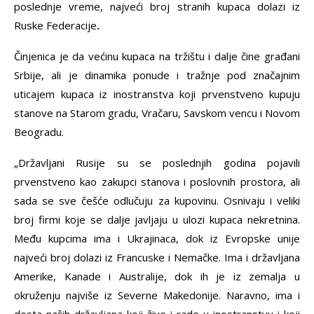
poslednje vreme, najveći broj stranih kupaca dolazi iz
Ruske Federacije
.
Činjenica je da većinu kupaca na tržištu i dalje čine građani
Srbije, ali je dinamika ponude i tražnje pod značajnim
uticajem kupaca iz inostranstva koji prvenstveno kupuju
stanove na Starom gradu, Vračaru, Savskom vencu i Novom
Beogradu.
„Državljani Rusije su se poslednjih godina pojavili
prvenstveno kao zakupci stanova i poslovnih prostora, ali
sada se sve češće odlučuju za kupovinu. Osnivaju i veliki
broj firmi koje se dalje javljaju u ulozi kupaca nekretnina.
Među kupcima ima i Ukrajinaca, dok iz Evropske unije
najveći broj dolazi iz Francuske i Nemačke. Ima i državljana
Amerike, Kanade i Australije, dok ih je iz zemalja u
okruženju najviše iz Severne Makedonije. Naravno, ima i