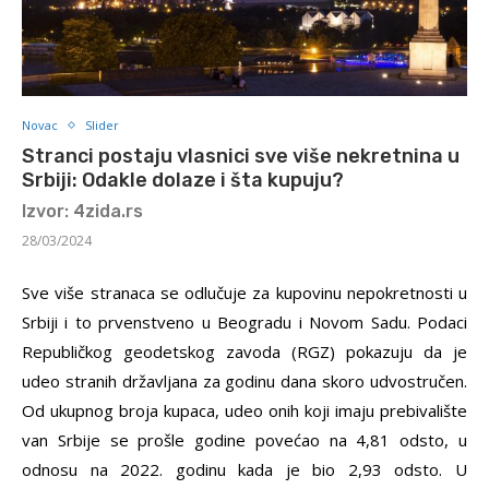
Novac
Slider
Stranci postaju vlasnici sve više nekretnina u
Srbiji: Odakle dolaze i šta kupuju?
Izvor: 4zida.rs
28/03/2024
Sve više stranaca se odlučuje za kupovinu nepokretnosti u
Srbiji i to prvenstveno u Beogradu i Novom Sadu. Podaci
Republičkog geodetskog zavoda (RGZ) pokazuju da je
udeo stranih državljana za godinu dana skoro udvostručen.
Od ukupnog broja kupaca, udeo onih koji imaju prebivalište
van Srbije se prošle godine povećao na 4,81 odsto, u
odnosu na 2022. godinu kada je bio 2,93 odsto. U