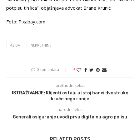
potpisu tih lica“, objašnjava advokat Brane Krunić.
Foto: Pixabay.com
4ZIDA
NEKRETNINE
0 komentara
1
prethodni tekst
ISTRAŽIVANJE: Klijenti ostaju u istoj banci dvostruko
kraće nego ranije
naredni tekst
Generali osiguranje uvodi prvu digitalnu agro polisu
RELATED POSTS