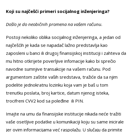
Koji su najčešći primeri socijalnog inženjeringa?
Došlo je do neobičnih promena na vašem računu.
Postoji nekoliko oblika socijalnog inženjeringa, a jedan od
najčešćih je kada se napadač lažno predstavlja kao
zaposleni u banci ili drugoj finansijskoj instituciji i zahteva da
mu hitno otkrijete poverljive infomacije kako bi sprečio
navodne sumnjive transakcije na vašem računu. Pod
argumentom zaštite vaših sredstava, tražiće da sa njim
podelite jednokratnu lozinku koja vam je baš u tom
trenutku poslata, broj kartice, datum njenog isteka,
trocifreni CVV2 kod sa poleđine ili PIN.
Imajte na umu da finansijske institucije nikada neće tražiti
vaše osetljive podatke u komunikaciji koju su same inicirale
jer ovim informacijama već raspolažu. U slučaju da primite