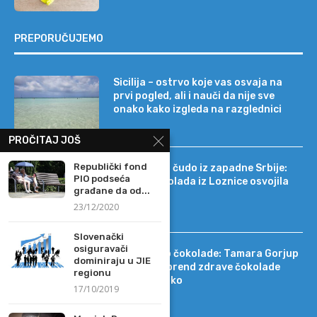
PREPORUČUJEMO
Sicilija – ostrvo koje vas osvaja na
prvi pogled, ali i nauči da nije sve
onako kako izgleda na razglednici
PROČITAJ JOŠ
Republički fond
Tehnološko čudo iz zapadne Srbije:
PIO podseća
kako je čokolada iz Loznice osvojila
građane da od...
22 tržišta
23/12/2020
Slovenački
osiguravači
Od DIF-a do čokolade: Tamara Gorjup
dominiraju u JIE
pokrenula brend zdrave čokolade
regionu
Kapetan Koko
17/10/2019