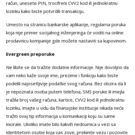
račun, unesete PIN, trocifreni CVV2 kod ili jednokratnu
lozinku kako biste potvrdili transakciju.
Umesto na stranicu bankarske aplikacije, regularna poruka
koja nije primer socijalnog inženjeringa će voditi na online
prodavnicu kompanije gde možete nastaviti sa kupovinom.
Evergreen preporuke
Ne libite se da tražite dodatne informacije. Nije dovoljno da
vam neko kaže svoje ime, prezime i funkciju kako biste
podelili najosetljivije podatke svog računa. Bez obzira da li
je nepoznata osoba putem telefona, SMS poruke ili imejla
tražila broj vašeg računa, kartice, CVV2 kod ili jednokratnu
lozinku, imajte u vidu da finansijske institucije nikada neće
tražiti ovaj tip informacija u komunikaciji koju su same
inicirale. Ukoliko imate bilo kakvih nedoumica u vezi sa
identitetom osobe koja vas zove, prekinite vezu i pozovite