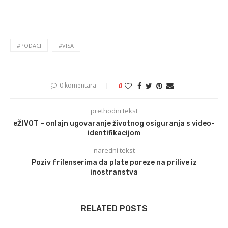
#PODACI
#VISA
0 komentara
0
prethodni tekst
eŽIVOT – onlajn ugovaranje životnog osiguranja s video-
identifikacijom
naredni tekst
Poziv frilenserima da plate poreze na prilive iz
inostranstva
RELATED POSTS