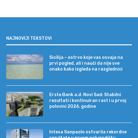
NAJNOVIJI TEKSTOVI
Sicilija – ostrvo koje vas osvaja na
prvi pogled, ali i nauči da nije sve
onako kako izgleda na razglednici
Erste Bank a.d. Novi Sad: Stabilni
rezultati i kontinuiran rast i u prvoj
polovini 2026. godine
Intesa Sanpaolo ostvarila rekordne
rezultate u prvom polugodištu,