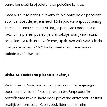
banku koristeći broj telefona sa poleđine kartice.
Kada vi zovete banku, svakako će biti potrebe da potvrdite
svoj identitet deljenjem nekih ličnih podataka (poput punog
imena, datuma rođenja i slično), a ponekad i podataka o
računu (na primer poslednje transakcije, stanja na računu,
broja kartica izdatih na vaše ime). Ipak, ovo važi SAMO kada
vi inicirate poziv i SAMO kada zovete broj telefona sa
poleđine vaše kartice.
Bitka za bezbedno platno okruženje
Za kompaniju Visa, borba protiv socijalnog inženjeringa
podrazumeva identifikaciju pretnji i pružanje podrške
potrošačima kako bi lakše uočili prevarne aktivnosti i zaštitili
osetljive informacije. Kao svetski lider u digitalnim