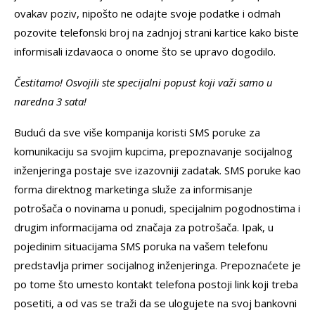
ovakav poziv, nipošto ne odajte svoje podatke i odmah
pozovite telefonski broj na zadnjoj strani kartice kako biste
informisali izdavaoca o onome što se upravo dogodilo.
Čestitamo! Osvojili ste specijalni popust koji važi samo u
naredna 3 sata!
Budući da sve više kompanija koristi SMS poruke za
komunikaciju sa svojim kupcima, prepoznavanje socijalnog
inženjeringa postaje sve izazovniji zadatak. SMS poruke kao
forma direktnog marketinga služe za informisanje
potrošača o novinama u ponudi, specijalnim pogodnostima i
drugim informacijama od značaja za potrošača. Ipak, u
pojedinim situacijama SMS poruka na vašem telefonu
predstavlja primer socijalnog inženjeringa. Prepoznaćete je
po tome što umesto kontakt telefona postoji link koji treba
posetiti, a od vas se traži da se ulogujete na svoj bankovni