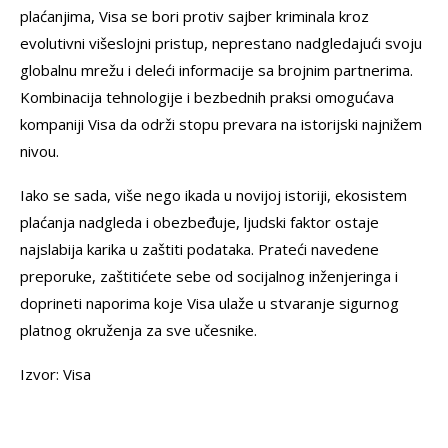
plaćanjima, Visa se bori protiv sajber kriminala kroz
evolutivni višeslojni pristup, neprestano nadgledajući svoju
globalnu mrežu i deleći informacije sa brojnim partnerima.
Kombinacija tehnologije i bezbednih praksi omogućava
kompaniji Visa da održi stopu prevara na istorijski najnižem
nivou.
Iako se sada, više nego ikada u novijoj istoriji, ekosistem
plaćanja nadgleda i obezbeđuje, ljudski faktor ostaje
najslabija karika u zaštiti podataka. Prateći navedene
preporuke, zaštitićete sebe od socijalnog inženjeringa i
doprineti naporima koje Visa ulaže u stvaranje sigurnog
platnog okruženja za sve učesnike.
Izvor: Visa