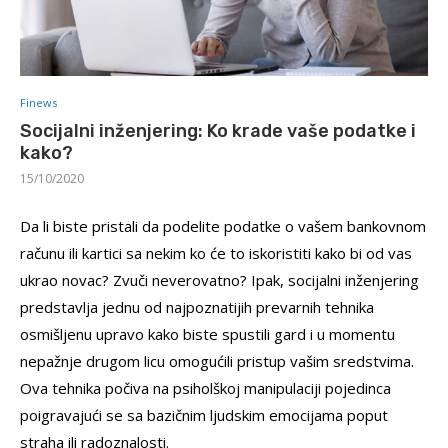
Finews
Socijalni inženjering: Ko krade vaše podatke i
kako?
15/10/2020
Da li biste pristali da podelite podatke o vašem bankovnom
računu ili kartici sa nekim ko će to iskoristiti kako bi od vas
ukrao novac? Zvuči neverovatno? Ipak, socijalni inženjering
predstavlja jednu od najpoznatijih prevarnih tehnika
osmišljenu upravo kako biste spustili gard i u momentu
nepažnje drugom licu omogućili pristup vašim sredstvima.
Ova tehnika počiva na psiholškoj manipulaciji pojedinca
poigravajući se sa bazičnim ljudskim emocijama poput
straha ili radoznalosti.