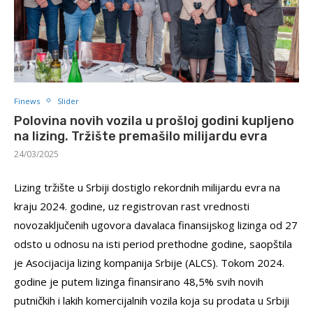
Finews
Slider
Polovina novih vozila u prošloj godini kupljeno
na lizing. Tržište premašilo milijardu evra
24/03/2025
Lizing tržište u Srbiji dostiglo rekordnih milijardu evra na
kraju 2024. godine, uz registrovan rast vrednosti
novozaključenih ugovora davalaca finansijskog lizinga od 27
odsto u odnosu na isti period prethodne godine, saopštila
je Asocijacija lizing kompanija Srbije (ALCS). Tokom 2024.
godine je putem lizinga finansirano 48,5% svih novih
putničkih i lakih komercijalnih vozila koja su prodata u Srbiji