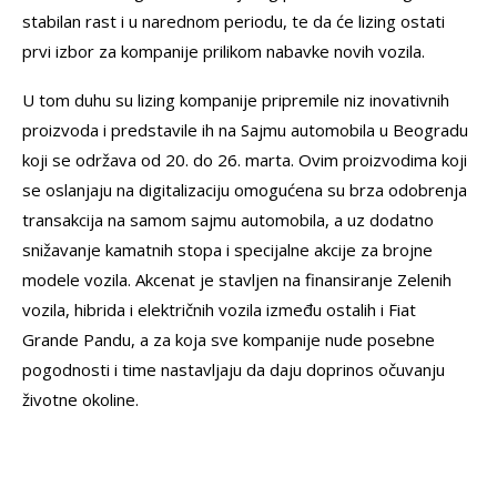
stabilan rast i u narednom periodu, te da će lizing ostati
prvi izbor za kompanije prilikom nabavke novih vozila.
U tom duhu su lizing kompanije pripremile niz inovativnih
proizvoda i predstavile ih na Sajmu automobila u Beogradu
koji se održava od 20. do 26. marta. Ovim proizvodima koji
se oslanjaju na digitalizaciju omogućena su brza odobrenja
transakcija na samom sajmu automobila, a uz dodatno
snižavanje kamatnih stopa i specijalne akcije za brojne
modele vozila. Akcenat je stavljen na finansiranje Zelenih
vozila, hibrida i električnih vozila između ostalih i Fiat
Grande Pandu, a za koja sve kompanije nude posebne
pogodnosti i time nastavljaju da daju doprinos očuvanju
životne okoline.