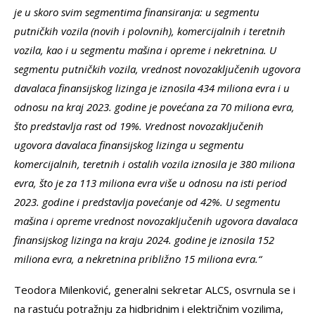
je u skoro svim segmentima finansiranja: u segmentu
putničkih vozila (novih i polovnih), komercijalnih i teretnih
vozila, kao i u segmentu mašina i opreme i nekretnina. U
segmentu putničkih vozila, vrednost novozaključenih ugovora
davalaca finansijskog lizinga je iznosila 434 miliona evra i u
odnosu na kraj 2023. godine je povećana za 70 miliona evra,
što predstavlja rast od 19%. Vrednost novozaključenih
ugovora davalaca finansijskog lizinga u segmentu
komercijalnih, teretnih i ostalih vozila iznosila je 380 miliona
evra, što je za 113 miliona evra više u odnosu na isti period
2023. godine i predstavlja povećanje od 42%. U segmentu
mašina i opreme vrednost novozaključenih ugovora davalaca
finansijskog lizinga na kraju 2024. godine je iznosila 152
miliona evra, a nekretnina približno 15 miliona evra.“
Teodora Milenković, generalni sekretar ALCS, osvrnula se i
na rastuću potražnju za hidbridnim i električnim vozilima,