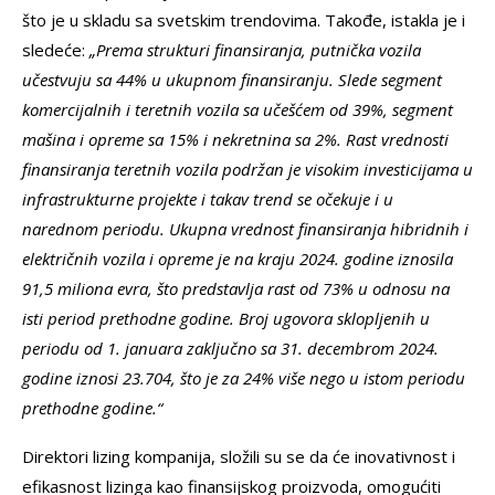
što je u skladu sa svetskim trendovima. Takođe, istakla je i
sledeće:
„Prema strukturi finansiranja, putnička vozila
učestvuju sa 44% u ukupnom finansiranju. Slede segment
komercijalnih i teretnih vozila sa učešćem od 39%, segment
mašina i opreme sa 15% i nekretnina sa 2%. Rast vrednosti
finansiranja teretnih vozila podržan je visokim investicijama u
infrastrukturne projekte i takav trend se očekuje i u
narednom periodu. Ukupna vrednost finansiranja hibridnih i
električnih vozila i opreme je na kraju 2024. godine iznosila
91,5 miliona evra, što predstavlja rast od 73% u odnosu na
isti period prethodne godine. Broj ugovora sklopljenih u
periodu od 1. januara zaključno sa 31. decembrom 2024.
godine iznosi 23.704, što je za 24% više nego u istom periodu
prethodne godine.“
Direktori lizing kompanija, složili su se da će inovativnost i
efikasnost lizinga kao finansijskog proizvoda, omogućiti