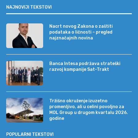
NAJNOVIJI TEKSTOVI
Nacrt novog Zakona o zaštiti
podataka o ličnosti – pregled
najznačajnih novina
Banca Intesa podržava strateški
razvoj kompanije Sat-Trakt
Tržišno okruženje izuzetno
promenljivo, ali u celini povoljno za
MOL Group u drugom kvartalu 2026.
godine
POPULARNI TEKSTOVI