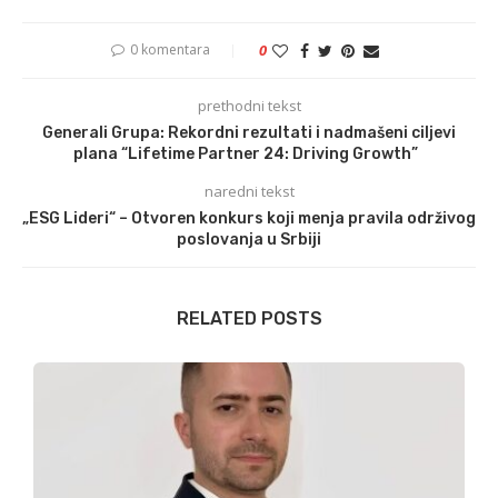
0 komentara
0
prethodni tekst
Generali Grupa: Rekordni rezultati i nadmašeni ciljevi
plana “Lifetime Partner 24: Driving Growth”
naredni tekst
„ESG Lideri“ – Otvoren konkurs koji menja pravila održivog
poslovanja u Srbiji
RELATED POSTS