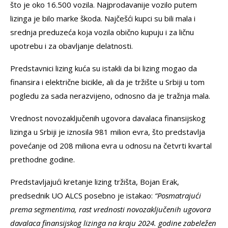
što je oko 16.500 vozila. Najprodavanije vozilo putem
lizinga je bilo marke škoda. Najčešći kupci su bili mala i
srednja preduzeća koja vozila obično kupuju i za ličnu
upotrebu i za obavljanje delatnosti.
Predstavnici lizing kuća su istakli da bi lizing mogao da
finansira i električne bicikle, ali da je tržište u Srbiji u tom
pogledu za sada nerazvijeno, odnosno da je tražnja mala.
Vrednost novozaključenih ugovora davalaca finansijskog
lizinga u Srbiji je iznosila 981 milion evra, što predstavlja
povećanje od 208 miliona evra u odnosu na četvrti kvartal
prethodne godine.
Predstavljajući kretanje lizing tržišta, Bojan Erak,
predsednik UO ALCS posebno je istakao:
“Posmatrajući
prema segmentima, rast vrednosti novozaključenih ugovora
davalaca finansijskog lizinga na kraju 2024. godine zabeležen