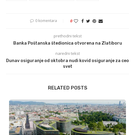
0 komentara
0
prethodni tekst
Banka Poštanska štedionica otvorena na Zlatiboru
naredni tekst
Dunav osiguranje od oktobra nudi kovid osiguranje za ceo
svet
RELATED POSTS