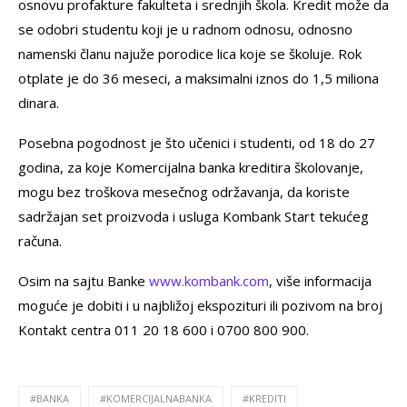
osnovu profakture fakulteta i srednjih škola. Kredit može da
se odobri studentu koji je u radnom odnosu, odnosno
namenski članu najuže porodice lica koje se školuje. Rok
otplate je do 36 meseci, a maksimalni iznos do 1,5 miliona
dinara.
Posebna pogodnost je što učenici i studenti, od 18 do 27
godina, za koje Komercijalna banka kreditira školovanje,
mogu bez troškova mesečnog održavanja, da koriste
sadržajan set proizvoda i usluga Kombank Start tekućeg
računa.
Osim na sajtu Banke
www.kombank.com
, više informacija
moguće je dobiti i u najbližoj ekspozituri ili pozivom na broj
Kontakt centra 011 20 18 600 i 0700 800 900.
#BANKA
#KOMERCIJALNABANKA
#KREDITI