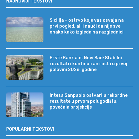
NAJNOVIJI TEKSTOVI
Sicilija – ostrvo koje vas osvaja na
prvi pogled, ali i nauči da nije sve
onako kako izgleda na razglednici
Erste Bank a.d. Novi Sad: Stabilni
rezultati i kontinuiran rast i u prvoj
polovini 2026. godine
Intesa Sanpaolo ostvarila rekordne
rezultate u prvom polugodištu,
povećala projekcije
POPULARNI TEKSTOVI