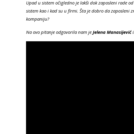
Upad u sistem očigledno je lakši dok zaposleni rade od 
sistem kao i kad su u firmi. Šta je dobro da zaposleni zn
kompaniju?
Na ovo pitanje odgovorila nam je
Jelena Manasijević