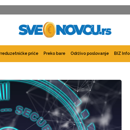
Preduzetničke priče
Preko bare
Održivo poslovanje
BIZ Info