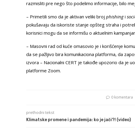
razmisliti pre nego što podelimo informacije, bilo mej
– Primetili smo da je aktivan veliki broj
phishing
i
soci
pokušavaju da iskoriste stanje opšteg straha i potre
korisnici mogu da se informišu o aktuelnim kampanja
– Masovni rad od kuće omasovio je i korišćenje komu
da se pažljivo bira komunikaciona platforma, da zaposl
izvora – Nacionalni CERT je takođe upozorio da je 
platforme Zoom.
0 komentara
prethodni tekst
Klimatske promene i pandemija: ko je jači?! (video)