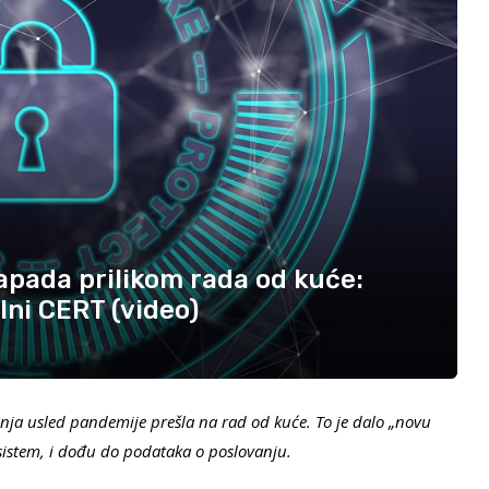
napada prilikom rada od kuće:
lni CERT (video)
a usled pandemije prešla na rad od kuće. To je dalo „novu
sistem, i dođu do podataka o poslovanju.