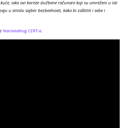
kuće, iako ovi koriste službene računare koji su umreženi u isti
aju u smislu sajber bezbednosti, kako bi zaštitili i sebe i
iz
Nacionalnog CERT-a.