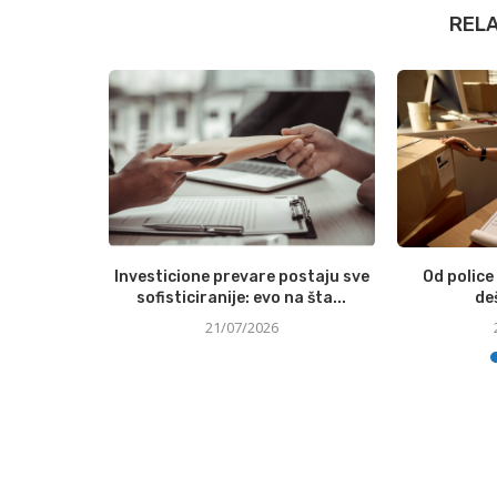
REL
uspešnog
Investicione prevare postaju sve
Od police
a
sofisticiranije: evo na šta...
de
21/07/2026