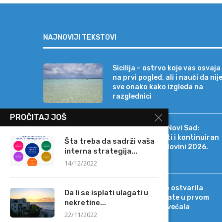
NAJNOVIJI TEKSTOVI
Sicilija – ostrvo koje vas osvaja
na prvi pogled, ali i nauči da nij
sve onako kako izgleda na
razglednici
PROČITAJ JOŠ
Erste Bank a.d. Novi Sad:
Stabilni rezultati i kontinuiran
Šta treba da sadrži vaša
rast i u prvoj polovini 2026.
interna strategija...
godine
14/12/2022
Intesa Sanpaolo ostvarila
Da li se isplati ulagati u
rekordne rezultate u prvom
nekretine...
polugodištu, povećala
22/11/2022
projekcije