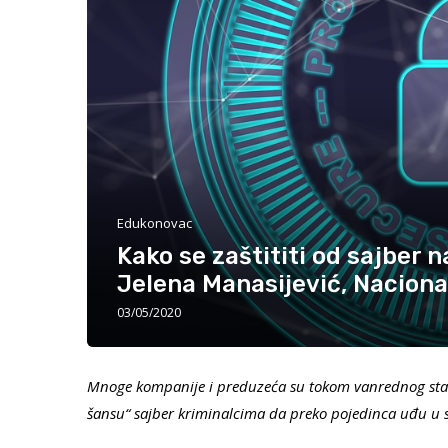
Edukonovac
Kako se zaštititi od sajber 
Jelena Manasijević, Naciona
03/05/2020
Mnoge kompanije i preduzeća su tokom vanrednog stanj
šansu“ sajber kriminalcima da preko pojedinca uđu u 