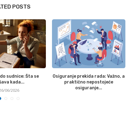
ATED POSTS
 do sudnice: Šta se
Osiguranje prekida rada: Važno, a
Z
šava kada...
praktično nepostojeće
osiguranje...
26/06/2026
01/06/2026