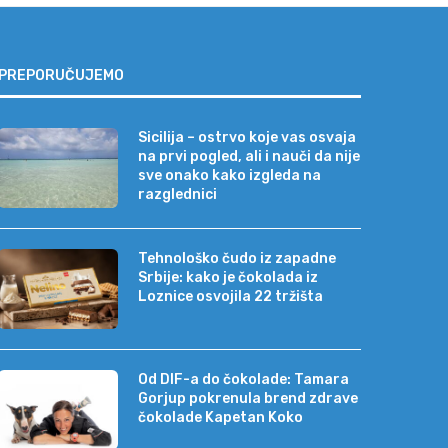
PREPORUČUJEMO
Sicilija – ostrvo koje vas osvaja
na prvi pogled, ali i nauči da nije
sve onako kako izgleda na
razglednici
Tehnološko čudo iz zapadne
Srbije: kako je čokolada iz
Loznice osvojila 22 tržišta
Od DIF-a do čokolade: Tamara
Gorjup pokrenula brend zdrave
čokolade Kapetan Koko