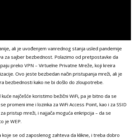
anije, ali je uvođenjem vanrednog stanja usled pandemije
ova za sajber bezbednost. Polazimo od pretpostavke da
upaju preko VPN – Virtuelne Privatne Mreže, koji kreira
zacije. Ovo jeste bezbedan način pristupanja mreži, ali je
a bezbednosti kako ne bi došlo do zloupotrebe.
 kuće najčešće koristimo bežični WiFi, pa je bitno da se
 promeni ime i lozinka za WiFi Access Point, kao i za SSID
 za pristup mreži, i najjača moguća enkripcija – da se
što je WEP.
 koje se od zaposlenog zahteva da klikne, i treba dobro