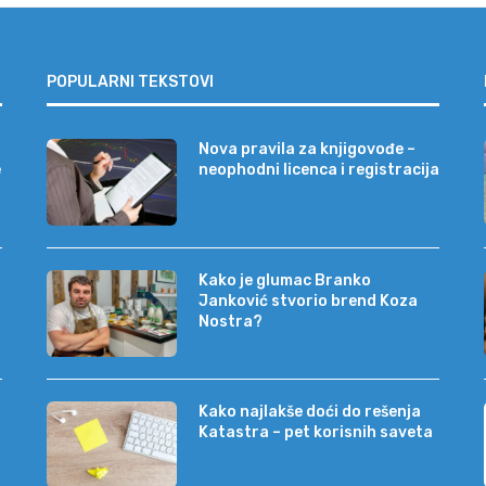
POPULARNI TEKSTOVI
Nova pravila za knjigovođe –
e
neophodni licenca i registracija
Kako je glumac Branko
Janković stvorio brend Koza
Nostra?
Kako najlakše doći do rešenja
Katastra – pet korisnih saveta