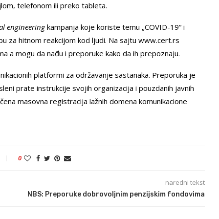
lom, telefonom ili preko tableta.
al engineering
kampanja koje koriste temu „COVID-19“ i
bu za hitnom reakcijom kod ljudi. Na sajtu www.cert.rs
ma a mogu da nađu i preporuke kako da ih prepoznaju.
nikacionih platformi za održavanje sastanaka. Preporuka je
eni prate instrukcije svojih organizacija i pouzdanih javnih
uočena masovna registracija lažnih domena komunikacione
0
naredni tekst
NBS: Preporuke dobrovoljnim penzijskim fondovima