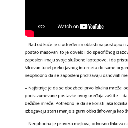
– Rad od kuće je u određenim oblastima postojao i r
postao masovan: to je dovelo i do specifičnog izaz
zaposleni imaju svoje službene laptopove, i da prist
šifrovan tunel preko javnog interneta do same organi
neophodno da se zaposleni pridržavaju osnovnih mer
– Najbitnije je da se obezbedi prvo lokalna mreža: od
podrazumevane postavke ovog uređaja zaštite – da se
bežične mreže. Potrebno je da se koristi jaka lozinka
izbegavaju stari i manje sigurni oblici šifrovanja kao 
– Neophodna je provera mejlova, odnosno linkova na