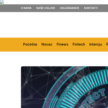
O NAMA
NAŠE USLUGE
OGLAŠAVANJE
KONTAKTI
Početna
Novac
Finews
Fintech
Intervju