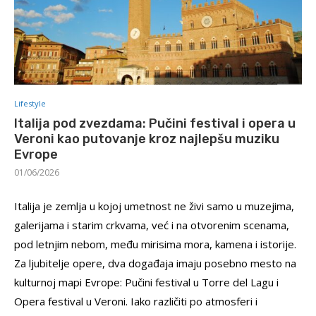
Lifestyle
Italija pod zvezdama: Pučini festival i opera u
Veroni kao putovanje kroz najlepšu muziku
Evrope
01/06/2026
Italija je zemlja u kojoj umetnost ne živi samo u muzejima,
galerijama i starim crkvama, već i na otvorenim scenama,
pod letnjim nebom, među mirisima mora, kamena i istorije.
Za ljubitelje opere, dva događaja imaju posebno mesto na
kulturnoj mapi Evrope: Pučini festival u Torre del Lagu i
Opera festival u Veroni. Iako različiti po atmosferi i