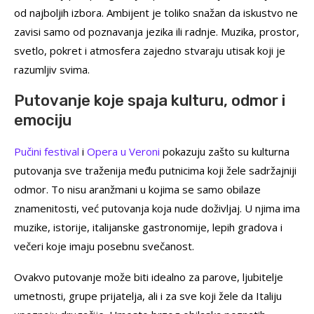
od najboljih izbora. Ambijent je toliko snažan da iskustvo ne
zavisi samo od poznavanja jezika ili radnje. Muzika, prostor,
svetlo, pokret i atmosfera zajedno stvaraju utisak koji je
razumljiv svima.
Putovanje koje spaja kulturu, odmor i
emociju
Pučini festival
i
Opera u Veroni
pokazuju zašto su kulturna
putovanja sve traženija među putnicima koji žele sadržajniji
odmor. To nisu aranžmani u kojima se samo obilaze
znamenitosti, već putovanja koja nude doživljaj. U njima ima
muzike, istorije, italijanske gastronomije, lepih gradova i
večeri koje imaju posebnu svečanost.
Ovakvo putovanje može biti idealno za parove, ljubitelje
umetnosti, grupe prijatelja, ali i za sve koji žele da Italiju