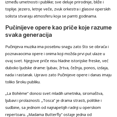
između umetnosti i publike; sve deluje prirodnije, bliže i
toplije. Jezero, letnje veče, zvuk orkestra i glasovi operskih
solista stvaraju atmosferu koja se pamti godinama.
Pučinijeve opere kao priče koje razume
svaka generacija
Pučinijeva muzika ima posebnu snagu zato što se obraća i
poznavaocima opere i onima koji možda prvi put ulaze u
ovaj svet. Njegove priče nisu hladne istorijske freske, već
duboko ljudske drame: ljubav, žrtva, čežnja, ponos, izdaja,
nada i rastanak. Upravo zato Pučinijeve opere i danas imaju
toliko široku publiku.
„La Bohème” donosi svet mladih umetnika, siromaštva,
ljubavi i prolaznosti. „Tosca” je drama strasti, politike i
sudbine, sa jednom od najnapetijih radnji u operskom
repertoaru. „Madama Butterfly” ostaje jedna od