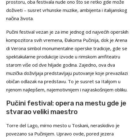
prostoru, oba festivala nude ono što se retko gde može
doživeti – susret vrhunske muzike, ambijenta i italijanskog
načina života.
Pučini festival vezan je za ime jednog od najvećih operskih
kompozitora svih vremena, Đakoma Pučinija, dok je Arena
di Verona simbol monumentalne operske tradicije, gde se
spektakularne produkcije izvode u rimskom amfiteatru
starom više od dve hiljade godina. Zajedno, ova dva
muzička doživljaja predstavljaju putovanje koje prevazilazi
običan odlazak na predstavu. To je susret sa Italijom u
njenom najlepšem, najemotivnijem i najraskošnijem obliku.
Pučini festival: opera na mestu gde je
stvarao veliki maestro
Torre del Lago, mirno mesto u Toskani, neraskidivo je
povezano sa Pučinijem. Upravo ovde, pored jezera