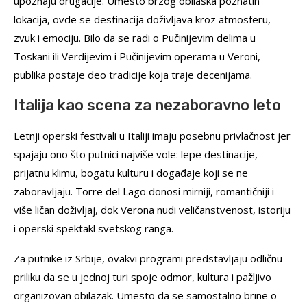
upoznaju drugačije. Umesto brzog obilaska poznatih
lokacija, ovde se destinacija doživljava kroz atmosferu,
zvuk i emociju. Bilo da se radi o Pučinijevim delima u
Toskani ili Verdijevim i Pučinijevim operama u Veroni,
publika postaje deo tradicije koja traje decenijama.
Italija kao scena za nezaboravno leto
Letnji operski festivali u Italiji imaju posebnu privlačnost jer
spajaju ono što putnici najviše vole: lepe destinacije,
prijatnu klimu, bogatu kulturu i događaje koji se ne
zaboravljaju. Torre del Lago donosi mirniji, romantičniji i
više ličan doživljaj, dok Verona nudi veličanstvenost, istoriju
i operski spektakl svetskog ranga.
Za putnike iz Srbije, ovakvi programi predstavljaju odličnu
priliku da se u jednoj turi spoje odmor, kultura i pažljivo
organizovan obilazak. Umesto da se samostalno brine o