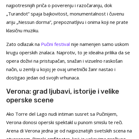
najpotresnijih priča o poverenju i razočaranju, dok
„Turandot” spaja bajkovitost, monumentalnost i čuvenu
ariju „Nessun dorma”, prepoznatljivu i onima koji ne prate
klasičnu muziku.
Zato odlazak na
Pučini festival
nije namenjen samo uskom
krugu operskih znalaca. Naprotiv, to je idealna prilika da se
opera doživi na pristupačan, snažan i vizuelno raskošan
način, u zemlji u kojoj je ovaj umetnički žanr nastao i
dostigao jedan od svojih vrhunaca.
Verona: grad ljubavi, istorije i velike
operske scene
Ako Torre del Lago nudi intiman susret sa Pučinijem,
Verona donosi operski spektakl u punom smislu te reči.
Arena di Verona jedna je od najpoznatijih svetskih scena na
otvorenom. Rimski amfiteatar, koji je vekovima preživeo