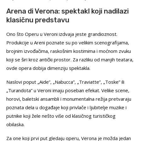
Arena di Verona: spektakl koji nadilazi
klasičnu predstavu
Ono što Operu u Veroni izdvaja jeste grandioznost.
Produkcije u Areni poznate su po velikim scenografijama,
brojnim izvođačima, raskošnim kostimima i moćnom zvuku
koji se širi kroz antički prostor. Za razliku od manjih teatara,
ovde opera dobija dimenziju spektakla.
Naslovi poput „Aide”, „Nabucca”, „Traviatte”, „Toske” ili
„Turandota” u Veroni imaju poseban efekat. Velike scene,
horovi, baletski ansambli i monumentalna režija pretvaraju
poznata dela u događaje koji privlače i ljubitelje muzike i
putnike koji žele nešto više od klasičnog turističkog
obilaska.
Za one koji prvi put gledaju operu, Verona je možda jedan