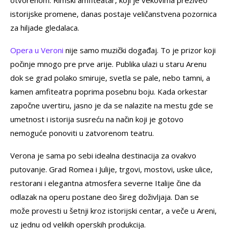
istorijske promene, danas postaje veličanstvena pozornica
za hiljade gledalaca.
Opera u Veroni
nije samo muzički događaj. To je prizor koji
počinje mnogo pre prve arije. Publika ulazi u staru Arenu
dok se grad polako smiruje, svetla se pale, nebo tamni, a
kamen amfiteatra poprima posebnu boju. Kada orkestar
započne uvertiru, jasno je da se nalazite na mestu gde se
umetnost i istorija susreću na način koji je gotovo
nemoguće ponoviti u zatvorenom teatru.
Verona je sama po sebi idealna destinacija za ovakvo
putovanje. Grad Romea i Julije, trgovi, mostovi, uske ulice,
restorani i elegantna atmosfera severne Italije čine da
odlazak na operu postane deo šireg doživljaja. Dan se
može provesti u šetnji kroz istorijski centar, a veče u Areni,
uz jednu od velikih operskih produkcija.