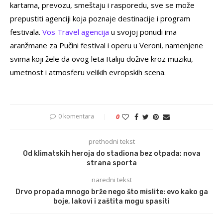
kartama, prevozu, smeštaju i rasporedu, sve se može
prepustiti agenciji koja poznaje destinacije i program
festivala.
Vos Travel agencija
u svojoj ponudi ima
aranžmane za Pučini festival i operu u Veroni, namenjene
svima koji žele da ovog leta Italiju dožive kroz muziku,
umetnost i atmosferu velikih evropskih scena.
0 komentara
0
prethodni tekst
Od klimatskih heroja do stadiona bez otpada: nova
strana sporta
naredni tekst
Drvo propada mnogo brže nego što mislite: evo kako ga
boje, lakovi i zaštita mogu spasiti