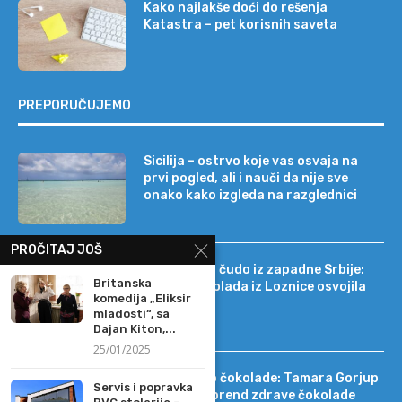
Kako najlakše doći do rešenja
Katastra – pet korisnih saveta
PREPORUČUJEMO
Sicilija – ostrvo koje vas osvaja na
prvi pogled, ali i nauči da nije sve
onako kako izgleda na razglednici
PROČITAJ JOŠ
Tehnološko čudo iz zapadne Srbije:
Britanska
kako je čokolada iz Loznice osvojila
komedija „Eliksir
22 tržišta
mladosti“, sa
Dajan Kiton,...
25/01/2025
Od DIF-a do čokolade: Tamara Gorjup
Servis i popravka
pokrenula brend zdrave čokolade