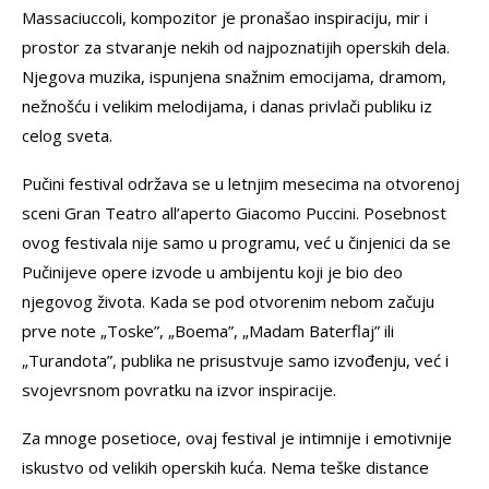
Massaciuccoli, kompozitor je pronašao inspiraciju, mir i
prostor za stvaranje nekih od najpoznatijih operskih dela.
Njegova muzika, ispunjena snažnim emocijama, dramom,
nežnošću i velikim melodijama, i danas privlači publiku iz
celog sveta.
Pučini festival održava se u letnjim mesecima na otvorenoj
sceni Gran Teatro all’aperto Giacomo Puccini. Posebnost
ovog festivala nije samo u programu, već u činjenici da se
Pučinijeve opere izvode u ambijentu koji je bio deo
njegovog života. Kada se pod otvorenim nebom začuju
prve note „Toske”, „Boema”, „Madam Baterflaj” ili
„Turandota”, publika ne prisustvuje samo izvođenju, već i
svojevrsnom povratku na izvor inspiracije.
Za mnoge posetioce, ovaj festival je intimnije i emotivnije
iskustvo od velikih operskih kuća. Nema teške distance