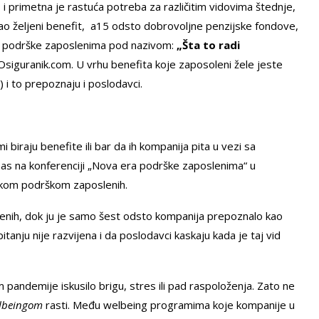
, i primetna je rastuća potreba za različitim vidovima štednje,
 kao željeni benefit, a15 odsto dobrovoljne penzijske fondove,
ing podrške zaposlenima pod nazivom:
„Šta to radi
Osiguranik.com. U vrhu benefita koje zaposoleni žele jeste
i to prepoznaju i poslodavci.
 biraju benefite ili bar da ih kompanija pita u vezi sa
nas na konferenciji „Nova era podrške zaposlenima“ u
oškom podrškom zaposlenih.
lenih, dok ju je samo šest odsto kompanija prepoznalo kao
anju nije razvijena i da poslodavci kaskaju kada je taj vid
 pandemije iskusilo brigu, stres ili pad raspoloženja. Zato ne
lbeingom
rasti. Među welbeing programima koje kompanije u