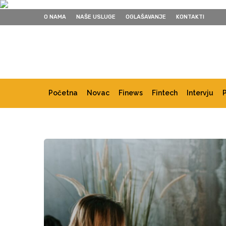
O NAMA
NAŠE USLUGE
OGLAŠAVANJE
KONTAKTI
Početna
Novac
Finews
Fintech
Intervju