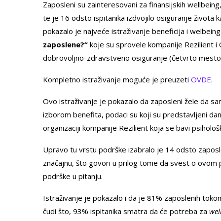
Zaposleni su zainteresovani za finansijskih wellbeing
te je 16 odsto ispitanika izdvojilo osiguranje života
pokazalo je najveće istraživanje beneficija i welbe
zaposlene?“
koje su sprovele kompanije Rezilient i 
dobrovoljno-zdravstveno osiguranje (četvrto mesto) 
Kompletno istraživanje moguće je preuzeti
OVDE
.
Ovo istraživanje je pokazalo da zaposleni žele da sami
izborom benefita, podaci su koji su predstavljeni da
organizaciji kompanije Rezilient koja se bavi psihol
Upravo tu vrstu podrške izabralo je 14 odsto zapos
značajnu, što govori u prilog tome da svest o ovom pit
podrške u pitanju.
Istraživanje je pokazalo i da je 81% zaposlenih tokom
čudi što, 93% ispitanika smatra da će potreba za
wel