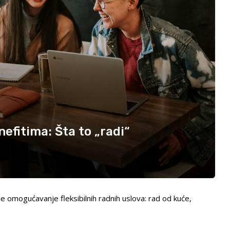
fitima: Šta to „radi“
 omogućavanje fleksibilnih radnih uslova: rad od kuće,