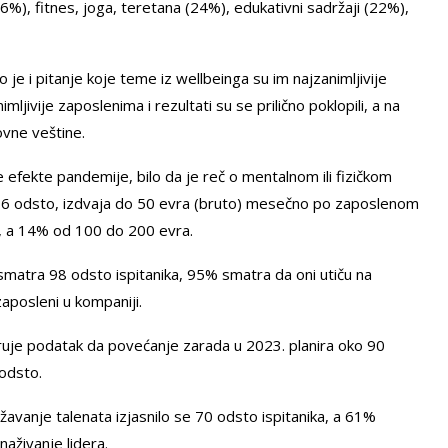
26%), fitnes, joga, teretana (24%), edukativni sadržaji (22%),
je i pitanje koje teme iz wellbeinga su im najzanimljivije
ivije zaposlenima i rezultati su se prilično poklopili, a na
ovne veštine.
efekte pandemije, bilo da je reč o mentalnom ili fizičkom
o 36 odsto, izdvaja do 50 evra (bruto) mesečno po zaposlenom
, a 14% od 100 do 200 evra.
smatra 98 odsto ispitanika, 95% smatra da oni utiču na
aposleni u kompaniji.
uje podatak da povećanje zarada u 2023. planira oko 90
odsto.
ržavanje talenata izjasnilo se 70 odsto ispitanika, a 61%
naživanje lidera.