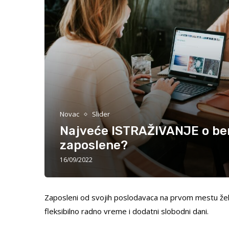
Novac
Slider
Najveće ISTRAŽIVANJE o bene
zaposlene?
16/09/2022
Zaposleni od svojih poslodavaca na prvom mestu žele
fleksibilno radno vreme i dodatni slobodni dani.