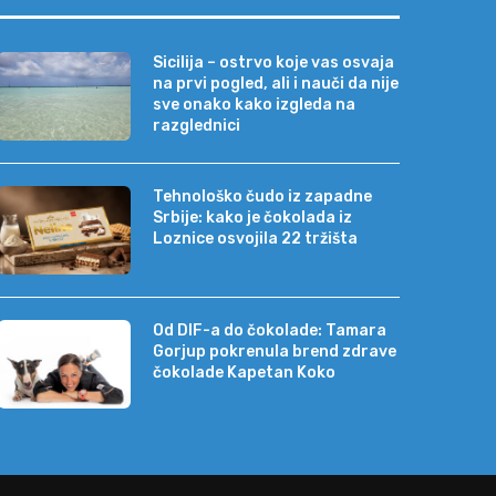
Sicilija – ostrvo koje vas osvaja
na prvi pogled, ali i nauči da nije
sve onako kako izgleda na
razglednici
Tehnološko čudo iz zapadne
Srbije: kako je čokolada iz
Loznice osvojila 22 tržišta
Od DIF-a do čokolade: Tamara
Gorjup pokrenula brend zdrave
čokolade Kapetan Koko