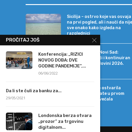
Sicilija – ostrvo koje vas osvaja
na prvi pogled, ali i nauči da nij
sve onako kako izgleda na
razglednici
PROČITAJ JOŠ
Erste Bank a.d. Novi Sad:
Konferencija: „RIZICI
Stabilni rezultati i kontinuiran
NOVOG DOBA: DVE
rast i u prvoj polovini 2026.
GODINE PANDEMIJE“,...
godine
06/06/2022
Intesa Sanpaolo ostvarila
Da li ste čuli za banku za...
rekordne rezultate u prvom
29/05/2021
polugodištu, povećala
projekcije
Londonska berza otvara
„prozor“ za trgovinu
digitalnom...