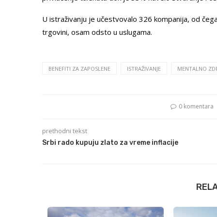
U istraživanju je učestvovalo 326 kompanija, od čega 
trgovini, osam odsto u uslugama.
BENEFITI ZA ZAPOSLENE
ISTRAŽIVANJE
MENTALNO ZDR
0 komentara
prethodni tekst
Srbi rado kupuju zlato za vreme inflacije
REL