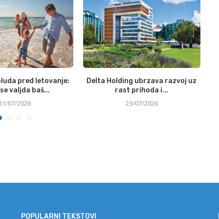
luda pred letovanje:
Delta Holding ubrzava razvoj uz
N
se valjda baš...
rast prihoda i...
31/07/2026
23/07/2026
POPULARNI TEKSTOVI