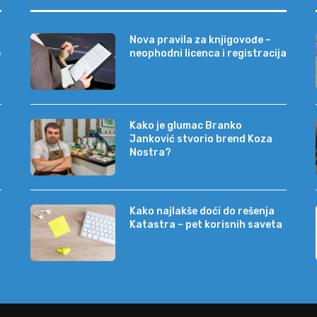
Nova pravila za knjigovođe –
e
neophodni licenca i registracija
Kako je glumac Branko
Janković stvorio brend Koza
Nostra?
Kako najlakše doći do rešenja
Katastra – pet korisnih saveta