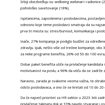
Srbiji obezbeđuju su: welbeing webinari i radionice (
psihološko savetovanje (18%).
Ispitanicima, zaposlenima i poslodavcima, postavljeno 
odnosno koje teme poslodavci smatraju da su najzanimlj
prva tri mesta su: stres/burnout, komunikacija i posl
Inače, 27% kompanija je podiglo budžet za određene 
zdravlju. Ipak, nešto više od trećine kompanije, ok
za neke programe benefita, 26% od 50 do 100 evra
Dobar paket benefita utiče na privlačenje kandidata 
motivisanost na poslu, a 96% da utiču da se zadrže z
Naravno, zarada je svakome veoma važna, te ohrabr
odsto poslodavaca, a ono će se kretati od 10 do 20 
Da će najveći prioritet za HR sektor u 2023. biti zad
privlačenje talenata dok je 33% navelo stvaranje i os