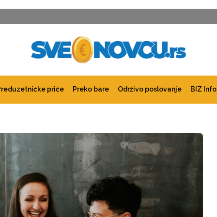
Preduzetničke priče
Preko bare
Održivo poslovanje
BIZ Info