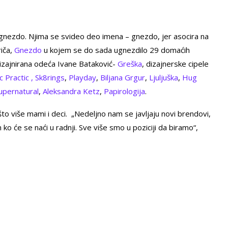
je gnezdo. Njima se svideo deo imena – gnezdo, jer asocira na
riča,
Gnezdo
u kojem se do sada ugnezdilo 29 domaćih
dizajnirana odeća Ivane Bataković-
Greška
, dizajnerske cipele
c Practic ,
Sk8rings
,
Playday
,
Biljana Grgur
,
Ljuljuška
,
Hug
upernatural
,
Aleksandra Ketz
,
Papirologija
.
što više mami i deci. „Nedeljno nam se javljaju novi brendovi,
ko će se naći u radnji. Sve više smo u poziciji da biramo“,