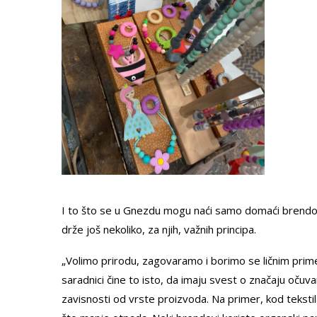
I to što se u Gnezdu mogu naći samo domaći brendovi n
drže još nekoliko, za njih, važnih principa.
„Volimo prirodu, zagovaramo i borimo se ličnim prime
saradnici čine to isto, da imaju svest o značaju očuvan
zavisnosti od vrste proizvoda. Na primer, kod teksti