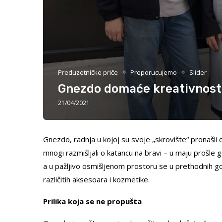
Preduzetničke priče
Preporucujemo
Slider
Gnezdo domaće kreativnost
21/04/2021
Gnezdo, radnja u kojoj su svoje „skrovište“ pronašli 
mnogi razmišljali o katancu na bravi – u maju prošle 
a u pažljivo osmišljenom prostoru se u prethodnih g
različitih aksesoara i kozmetike.
Prilika koja se ne propušta