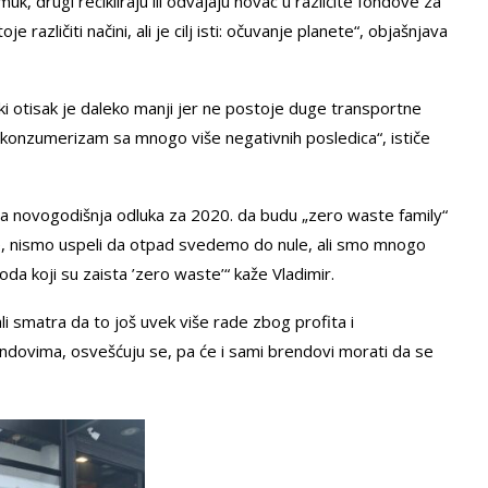
, drugi recikliraju ili odvajaju novac u različite fondove za
različiti načini, ali je cilj isti: očuvanje planete“, objašnjava
ki otisak je daleko manji jer ne postoje duge transportne
a konzumerizam sa mnogo više negativnih posledica“, ističe
hova novogodišnja odluka za 2020. da budu „zero waste family“
me, nismo uspeli da otpad svedemo do nule, ali smo mnogo
da koji su zaista ’zero waste’“ kaže Vladimir.
ali smatra da to još uvek više rade zbog profita i
endovima, osvešćuju se, pa će i sami brendovi morati da se