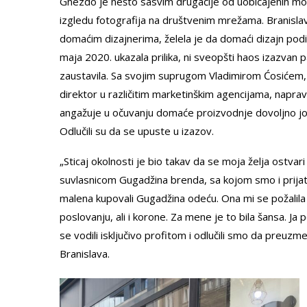
Gnezdo je nešto sasvim drugačije od uobičajenih modni
izgledu fotografija na društvenim mrežama. Branislav
domaćim dizajnerima, želela je da domaći dizajn podig
maja 2020. ukazala prilika, ni sveopšti haos izazvan p
zaustavila. Sa svojim suprugom Vladimirom Ćosićem, 
direktor u različitim marketinškim agencijama, napravi
angažuje u očuvanju domaće proizvodnje dovoljno joj 
Odlučili su da se upuste u izazov.
„Sticaj okolnosti je bio takav da se moja želja ostvar
suvlasnicom Gugadžina brenda, sa kojom smo i prijat
malena kupovali Gugadžina odeću. Ona mi se požalila
poslovanju, ali i korone. Za mene je to bila šansa. 
se vodili isključivo profitom i odlučili smo da preuz
Branislava.