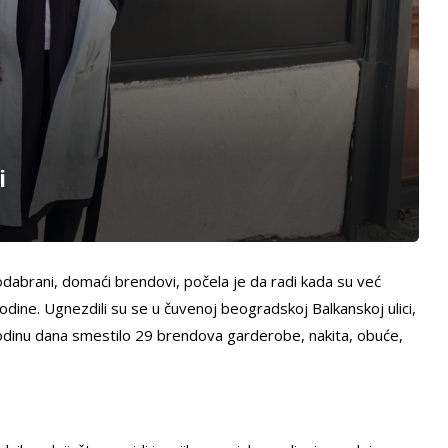
i
odabrani, domaći brendovi, počela je da radi kada su već
godine. Ugnezdili su se u čuvenoj beogradskoj Balkanskoj ulici,
odinu dana smestilo 29 brendova garderobe, nakita, obuće,