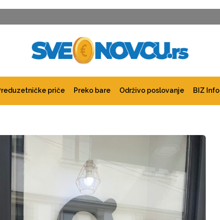
Preduzetničke priče
Preko bare
Održivo poslovanje
BIZ Info