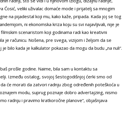
h radnji, što se vidi i u njihovom izlogu, dizajnu radnje,
a Ćosić, veliki uživalac domaće mode i prijatelj sa mnogim
ne na pijadestal koji mu, kako kaže, pripada. Kada joj se tog
andemijom, ni ekonomska kriza koju su svi najavljivali, nije je
filmskim scenaristom koji godinama radi kao kreativni
la je računicu. Nošena, pre svega, vizijom i željom da se
je bilo kada je kalkulator pokazao da mogu da budu „na nuli“.
i baš prošle godine. Naime, bila sam u kontaktu sa
elji. Između ostalog, svojoj šestogodišnjoj ćerki smo od
 da će morati da zatvori radnju zbog određenih poteškoća u
Ja poznajem modu, suprug poznaje dobro advertajzing, nismo
memo radnju i pravimo kratkoročne planove“, objašnjava