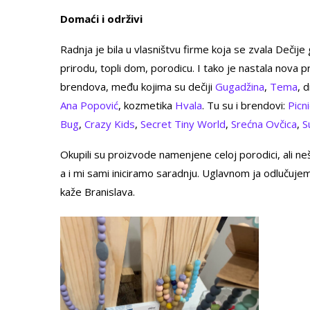
Domaći i održivi
Radnja je bila u vlasništvu firme koja se zvala Deči
prirodu, topli dom, porodicu. I tako je nastala nova p
brendova, među kojima su dečiji
Gugadžina
,
Tema
, 
Ana Popović
, kozmetika
Hvala
. Tu su i brendovi:
Picni
Bug
,
Crazy Kids
,
Secret Tiny World
,
Srećna Ovčica
,
S
Okupili su proizvode namenjene celoj porodici, ali ne
a i mi sami iniciramo saradnju. Uglavnom ja odlučujem 
kaže Branislava.