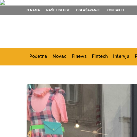
O NAMA
NAŠE USLUGE
OGLAŠAVANJE
KONTAKTI
Početna
Novac
Finews
Fintech
Intervju