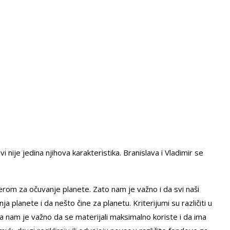
ije jedina njihova karakteristika. Branislava i Vladimir se
rom za očuvanje planete. Zato nam je važno i da svi naši
ja planete i da nešto čine za planetu. Kriterijumi su različiti u
la nam je važno da se materijali maksimalno koriste i da ima