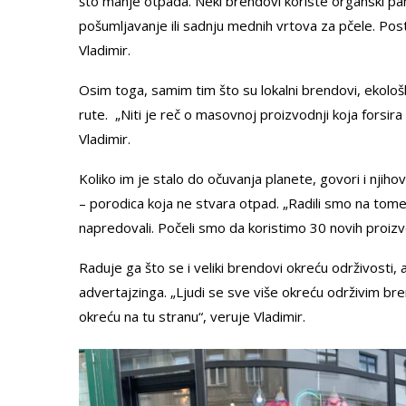
što manje otpada. Neki brendovi koriste organski pamuk
pošumljavanje ili sadnju mednih vrtova za pčele. Postoje 
Vladimir.
Osim toga, samim tim što su lokalni brendovi, ekološ
rute. „Niti je reč o masovnoj proizvodnji koja forsir
Vladimir.
Koliko im je stalo do očuvanja planete, govori i nji
– porodica koja ne stvara otpad. „Radili smo na to
napredovali. Počeli smo da koristimo 30 novih proizvo
Raduje ga što se i veliki brendovi okreću održivosti, 
advertajzinga. „Ljudi se sve više okreću održivim br
okreću na tu stranu“, veruje Vladimir.