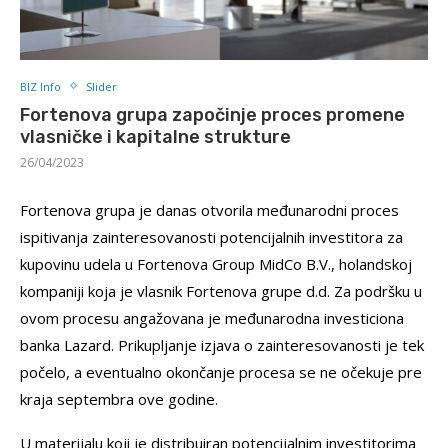
BIZ Info
Slider
Fortenova grupa započinje proces promene
vlasničke i kapitalne strukture
26/04/2023
Fortenova grupa je danas otvorila međunarodni proces
ispitivanja zainteresovanosti potencijalnih investitora za
kupovinu udela u Fortenova Group MidCo B.V., holandskoj
kompaniji koja je vlasnik Fortenova grupe d.d. Za podršku u
ovom procesu angažovana je međunarodna investiciona
banka Lazard. Prikupljanje izjava o zainteresovanosti je tek
počelo, a eventualno okončanje procesa se ne očekuje pre
kraja septembra ove godine.
U materijalu koji je distribuiran potencijalnim investitorima