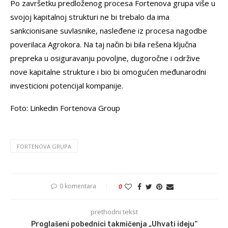
Po završetku predloženog procesa Fortenova grupa više u
svojoj kapitalnoj strukturi ne bi trebalo da ima
sankcionisane suvlasnike, nasleđene iz procesa nagodbe
poverilaca Agrokora. Na taj način bi bila rešena ključna
prepreka u osiguravanju povoljne, dugoročne i održive
nove kapitalne strukture i bio bi omogućen međunarodni
investicioni potencijal kompanije.
Foto: Linkedin Fortenova Group
FORTENOVA GRUPA
0 komentara
0
prethodni tekst
Proglašeni pobednici takmičenja „Uhvati ideju“