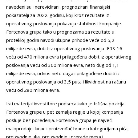
navedeni su i nerevidirani, prognozirani finansijski
pokazatelji za 2022. godinu, koji kroz rezultate iz
operativnog poslovanja pokazuju stabilnost kompanije.
Fortenova grupa tako u prognozama za rezultate u
protekloj godini navodi ukupne prihode veće od 5,2
milijarde evra, dobit iz operativnog poslovanja IFRS-16
veću od 470 miliona evra i prilagođenu dobit iz operativnog
poslovanja veću od 300 miliona evra, neto dug od 1,1
milijarde evra, odnos neto duga i prilagođene dobiti iz
operativnog poslovanja od 3,5 puta i likvidnost na računu
veću od 280 miliona evra.
Isti materijal investitore podseća kako je tržišna pozicija
Fortenova grupe u pet zemalja regije u kojoj kompanija
posluje bez poređenja. Fortenova grupa je najveći
maloprodajni lanac i proizvođač hrane u kategorijama pića,
proizvodnje ulja, proizvodnje i prerade mesa i