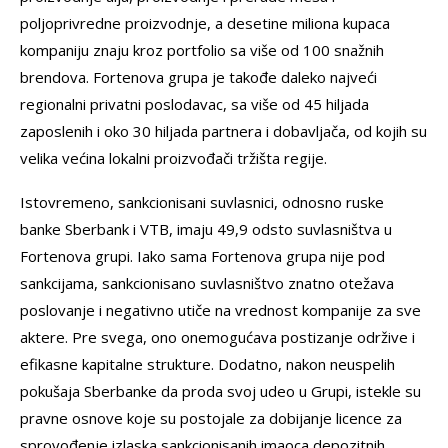
poljoprivredne proizvodnje, a desetine miliona kupaca
kompaniju znaju kroz portfolio sa više od 100 snažnih
brendova. Fortenova grupa je takođe daleko najveći
regionalni privatni poslodavac, sa više od 45 hiljada
zaposlenih i oko 30 hiljada partnera i dobavljača, od kojih su
velika većina lokalni proizvođači tržišta regije.
Istovremeno, sankcionisani suvlasnici, odnosno ruske
banke Sberbank i VTB, imaju 49,9 odsto suvlasništva u
Fortenova grupi. Iako sama Fortenova grupa nije pod
sankcijama, sankcionisano suvlasništvo znatno otežava
poslovanje i negativno utiče na vrednost kompanije za sve
aktere. Pre svega, ono onemogućava postizanje održive i
efikasne kapitalne strukture. Dodatno, nakon neuspelih
pokušaja Sberbanke da proda svoj udeo u Grupi, istekle su
pravne osnove koje su postojale za dobijanje licence za
sprovođenje izlaska sankcionisanih imaoca depozitnih