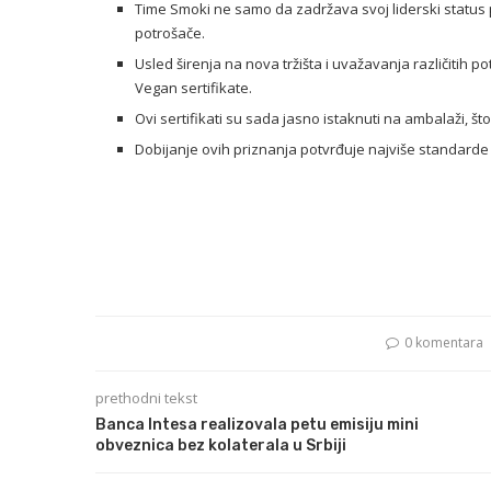
Time Smoki ne samo da zadržava svoj liderski status 
potrošače.
Usled širenja na nova tržišta i uvažavanja različitih po
Vegan sertifikate.
Ovi sertifikati su sada jasno istaknuti na ambalaži, š
Dobijanje ovih priznanja potvrđuje najviše standarde 
0 komentara
prethodni tekst
Banca Intesa realizovala petu emisiju mini
obveznica bez kolaterala u Srbiji