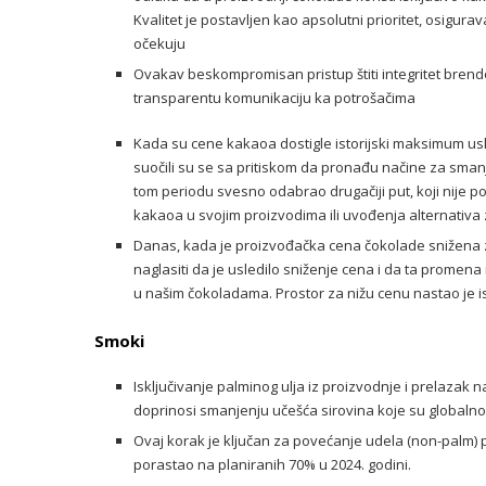
Kvalitet je postavljen kao apsolutni prioritet, osigur
očekuju
Ovakav beskompromisan pristup štiti integritet brendo
transparentu komunikaciju ka potrošačima
Kada su cene kakaoa dostigle istorijski maksimum us
suočili su se sa pritiskom da pronađu načine za smanje
tom periodu svesno odabrao drugačiji put, koji nije
kakaoa u svojim proizvodima ili uvođenja alternati
Danas, kada je proizvođačka cena čokolade snižena za
naglasiti da je usledilo sniženje cena i da ta promena
u našim čokoladama. Prostor za nižu cenu nastao je 
Smoki
Isključivanje palminog ulja iz proizvodnje i prelazak 
doprinosi smanjenju učešća sirovina koje su global
Ovaj korak je ključan za povećanje udela (non-palm) p
porastao na planiranih 70% u 2024. godini.