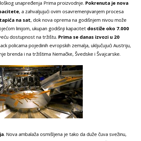
nološkog unapređenja Prima proizvodnje.
Pokrenuta je nova
pacitete
, a zahvaljujući ovim osavremenjivanjem procesa
tapića na sat
, dok nova oprema na godišnjem nivou može
ojećom linijom, ukupan godišnji kapacitet
dostiže oko 7.000
eću dostupnost na tržištu.
Prima se danas izvozi u 20
nack policama pojedinih evropskih zemalja, uključujući Austriju,
je brenda i na tržištima Nemačke, Švedske i Švajcarske.
ja
. Nova ambalaža osmišljena je tako da duže čuva svežinu,