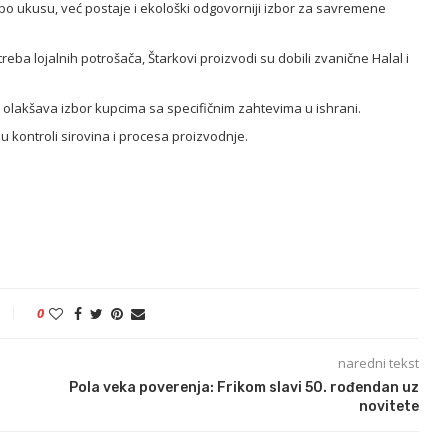
po ukusu, već postaje i ekološki odgovorniji izbor za savremene
treba lojalnih potrošača, Štarkovi proizvodi su dobili zvanične Halal i
to olakšava izbor kupcima sa specifičnim zahtevima u ishrani.
u kontroli sirovina i procesa proizvodnje.
0
naredni tekst
Pola veka poverenja: Frikom slavi 50. rođendan uz
novitete