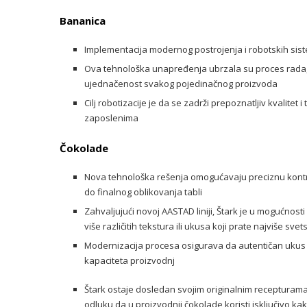
Bananica
Implementacija modernog postrojenja i robotskih sist
Ova tehnološka unapređenja ubrzala su proces rada, 
ujednačenost svakog pojedinačnog proizvoda
Cilj robotizacije je da se zadrži prepoznatljiv kvalite
zaposlenima
Čokolade
Nova tehnološka rešenja omogućavaju preciznu kont
do finalnog oblikovanja tabli
Zahvaljujući novoj AASTAD liniji, Štark je u mogućnost
više različitih tekstura ili ukusa koji prate najviše sv
Modernizacija procesa osigurava da autentičan ukus
kapaciteta proizvodnj
Štark ostaje dosledan svojim originalnim recepturama 
odluku da u proizvodnji čokolade koristi isključivo kak