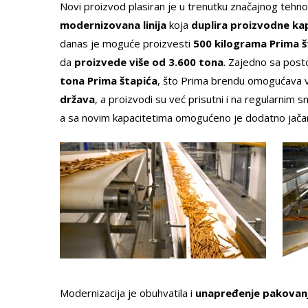
Novi proizvod plasiran je u trenutku značajnog teh
modernizovana linija
koja
duplira proizvodne ka
danas je moguće proizvesti
500 kilograma Prima š
da
proizvede više od 3.600 tona
. Zajedno sa post
tona Prima štapića
, što Prima brendu omogućava v
država
, a proizvodi su već prisutni i na regularnim s
a sa novim kapacitetima omogućeno je dodatno jačan
Modernizacija je obuhvatila i
unapređenje pakovan