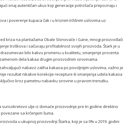
avajući onaj autentičan ukus koji generacije potrošača prepoznaju i
va i poverenje kupaca čak i u kriznim tržišnim uslovima uz
led kriza na plantažama Obale Slonovače i Gane, mnogi proizvođači
nje troškova i sačuvaju profitabilnost svojih proizvoda. Štark je u
 podrazumevao bilo kakvu promenu u kvalitetu, smanjenje procenta
va zamenom dela kakaa drugim proizvodnim sirovinama.
hvaljujući nabavci zaliha kakaoa po povoljnijim uslovima, važno je
 nije rezultat nikakve korekcije recepture ili smanjenja udela kakaoa
isključivo kroz pametnu nabavku sirovine u pravom trenutku.
na suncokretovo ulje iz domaće proizvodnje pre tri godine direktno
no povezane sa krčenjem šuma.
roizvoda u ukupnoj proizvodnji Štarka, koji je sa 0% u 2019. godini