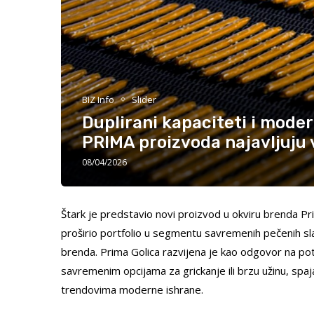
BIZ Info
Slider
Duplirani kapaciteti i mode
PRIMA proizvoda najavljuju v
08/04/2026
Štark je predstavio novi proizvod u okviru brenda P
proširio portfolio u segmentu savremenih pečenih slani
brenda. Prima Golica razvijena je kao odgovor na potr
savremenim opcijama za grickanje ili brzu užinu, spa
trendovima moderne ishrane.