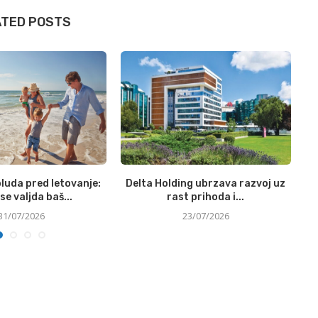
ATED POSTS
luda pred letovanje:
Delta Holding ubrzava razvoj uz
N
se valjda baš...
rast prihoda i...
31/07/2026
23/07/2026