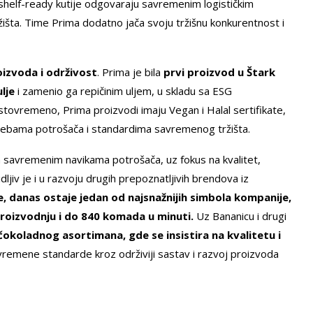
 shelf-ready kutije odgovaraju savremenim logističkim
išta. Time Prima dodatno jača svoju tržišnu konkurentnost i
oizvoda i održivost
. Prima je bila
prvi proizvod u Štark
lje
i zamenio ga repičinim uljem, u skladu sa ESG
tovremeno, Prima proizvodi imaju Vegan i Halal sertifikate,
trebama potrošača i standardima savremenog tržišta.
a savremenim navikama potrošača, uz fokus na kvalitet,
vidljiv je i u razvoju drugih prepoznatljivih brendova iz
e, danas ostaje jedan od najsnažnijih simbola kompanije,
oizvodnju i do 840 komada u minuti.
Uz Bananicu i drugi
čokoladnog asortimana, gde se insistira na kvalitetu i
savremene standarde kroz održiviji sastav i razvoj proizvoda