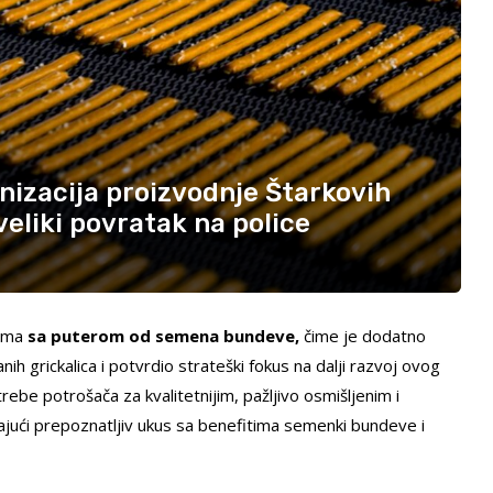
rnizacija proizvodnje Štarkovih
eliki povratak na police
rima
sa puterom od semena bundeve,
čime je dodatno
h grickalica i potvrdio strateški fokus na dalji razvoj ovog
ebe potrošača za kvalitetnijim, pažljivo osmišljenim i
jajući prepoznatljiv ukus sa benefitima semenki bundeve i