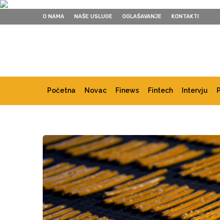
O NAMA
NAŠE USLUGE
OGLAŠAVANJE
KONTAKTI
Početna
Novac
Finews
Fintech
Intervju