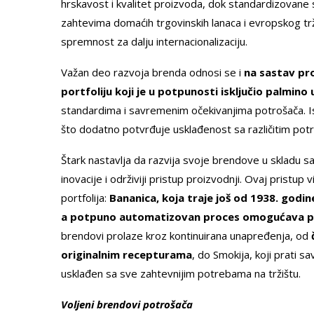
hrskavost i kvalitet proizvoda, dok standardizovane
zahtevima domaćih trgovinskih lanaca i evropskog trž
spremnost za dalju internacionalizaciju.
Važan deo razvoja brenda odnosi se i
na sastav pr
portfoliju koji je u potpunosti isključio palmino u
standardima i savremenim očekivanjima potrošača. Is
što dodatno potvrđuje usklađenost sa različitim po
Štark nastavlja da razvija svoje brendove u skladu s
inovacije i održiviji pristup proizvodnji. Ovaj pristup 
portfolija:
Bananica, koja traje još od 1938. godin
a potpuno automatizovan proces omogućava pr
brendovi prolaze kroz kontinuirana unapređenja, od
originalnim recepturama
, do Smokija, koji prati 
usklađen sa sve zahtevnijim potrebama na tržištu.
Voljeni brendovi potrošača