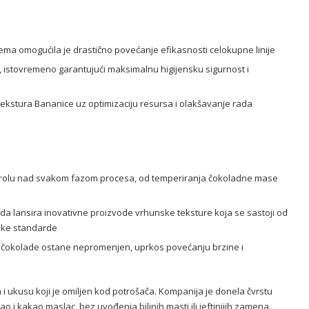
ema omogućila je drastično povećanje efikasnosti celokupne linije
istovremeno garantujući maksimalnu higijensku sigurnost i
t i tekstura Bananice uz optimizaciju resursa i olakšavanje rada
rolu nad svakom fazom procesa, od temperiranja čokoladne mase
i da lansira inovativne proizvode vrhunske teksture koja se sastoji od
etske standarde
 čokolade ostane nepromenjen, uprkos povećanju brzine i
i ukusu koji je omiljen kod potrošača. Kompanija je donela čvrstu
ao i kakao maslac, bez uvođenja biljnih masti ili jeftinijih zamena.