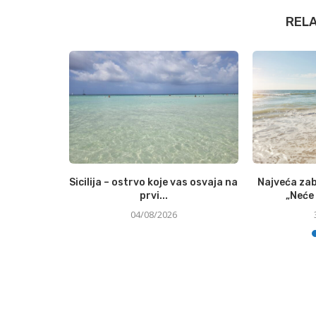
REL
ne udari po
Sicilija – ostrvo koje vas osvaja na
Najveća zab
prvi...
„Neće 
04/08/2026