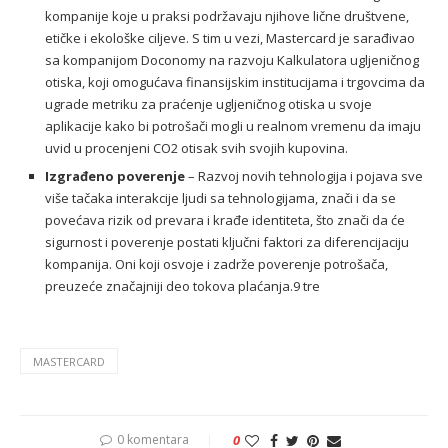
kompanije koje u praksi podržavaju njihove lične društvene,
etičke i ekološke ciljeve. S tim u vezi, Mastercard je sarađivao
sa kompanijom Doconomy na razvoju Kalkulatora ugljeničnog
otiska, koji omogućava finansijskim institucijama i trgovcima da
ugrade metriku za praćenje ugljeničnog otiska u svoje
aplikacije kako bi potrošači mogli u realnom vremenu da imaju
uvid u procenjeni CO2 otisak svih svojih kupovina.
Izgrađeno poverenje
– Razvoj novih tehnologija i pojava sve
više tačaka interakcije ljudi sa tehnologijama, znači i da se
povećava rizik od prevara i krađe identiteta, što znači da će
sigurnost i poverenje postati ključni faktori za diferencijaciju
kompanija. Oni koji osvoje i zadrže poverenje potrošača,
preuzeće značajniji deo tokova plaćanja.9 tre
MASTERCARD
0 komentara
0