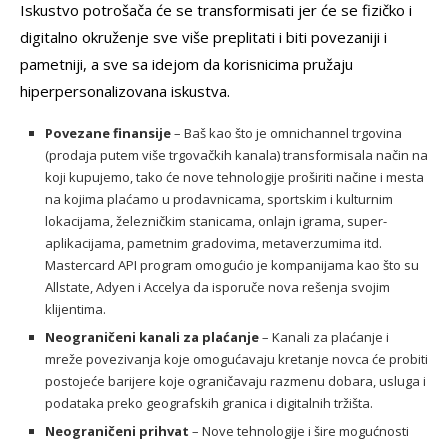
Iskustvo potrošača će se transformisati jer će se fizičko i
digitalno okruženje sve više preplitati i biti povezaniji i
pametniji, a sve sa idejom da korisnicima pružaju
hiperpersonalizovana iskustva.
Povezane finansije
– Baš kao što je omnichannel trgovina
(prodaja putem više trgovačkih kanala) transformisala način na
koji kupujemo, tako će nove tehnologije proširiti načine i mesta
na kojima plaćamo u prodavnicama, sportskim i kulturnim
lokacijama, železničkim stanicama, onlajn igrama, super-
aplikacijama, pametnim gradovima, metaverzumima itd.
Mastercard API program omogućio je kompanijama kao što su
Allstate, Adyen i Accelya da isporuče nova rešenja svojim
klijentima.
Neograničeni kanali za plaćanje
– Kanali za plaćanje i
mreže povezivanja koje omogućavaju kretanje novca će probiti
postojeće barijere koje ograničavaju razmenu dobara, usluga i
podataka preko geografskih granica i digitalnih tržišta.
Neograničeni prihvat
– Nove tehnologije i šire mogućnosti