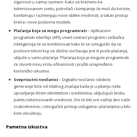
sigurnost u samoj razmeni. Kako se krećemo ka
tokenizovanom svetu, potrošači i kompanije će moći da koriste,
kombinuju i razmenjuju nove oblike vrednosti, a takav pristup
kreira i nove poslovne modele.
Plaćanja koja se mogu programirati
– Aplikacioni
programski interfejs (API),
smart contract
programi i veštačka
inteligencija će se kombinovati kako bi se omogućilo da se
poslovni tokovi koji se obično izvršavaju pre ili posle plaćanja,
uključe u samo plaćanje. Plaćanja koja je moguće programirati
će stvoriti novu vrstu efikasnosti i pružiti unapređeno
korisničko iskustvo.
Sveprisutni novčanici
– Digitalni novčanici sledeće
generacije biće od vitalnog značaja kada je u pitanju naše
upravljanje ličnim identitetom i sredstvima, uključujući široku
paletu tokenizovanih vrednosti. Oni će biti sve važniji deo naše
svakodnevice, i omogućiće pristup uslugama i plaćanjima u bilo
kom okruženju.
Pametna iskustva