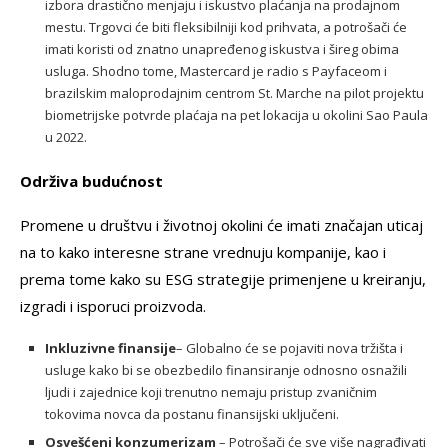
izbora drastično menjaju i iskustvo plaćanja na prodajnom
mestu. Trgovci će biti fleksibilniji kod prihvata, a potrošači će
imati koristi od znatno unapređenog iskustva i šireg obima
usluga. Shodno tome, Mastercard je radio s Payfaceom i
brazilskim maloprodajnim centrom St. Marche na pilot projektu
biometrijske potvrde plaćaja na pet lokacija u okolini Sao Paula
u 2022.
Održiva budućnost
Promene u društvu i životnoj okolini će imati značajan uticaj
na to kako interesne strane vrednuju kompanije, kao i
prema tome kako su ESG strategije primenjene u kreiranju,
izgradi i isporuci proizvoda.
Inkluzivne finansije
– Globalno će se pojaviti nova tržišta i
usluge kako bi se obezbedilo finansiranje odnosno osnažili
ljudi i zajednice koji trenutno nemaju pristup zvaničnim
tokovima novca da postanu finansijski uključeni.
Osvešćeni konzumerizam
– Potrošači će sve više nagrađivati