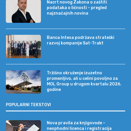
Nacrt novog Zakona o zaštiti
podataka o ličnosti – pregled
najznačajnih novina
Banca Intesa podržava strateški
razvoj kompanije Sat-Trakt
Tržišno okruženje izuzetno
promenljivo, ali u celini povoljno za
MOL Group u drugom kvartalu 2026.
godine
POPULARNI TEKSTOVI
Nova pravila za knjigovođe –
neophodni licenca i registracija