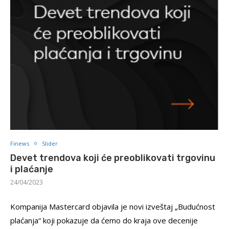
Finews
Slider
Devet trendova koji će preoblikovati trgovinu
i plaćanje
24/04/2023
Kompanija Mastercard objavila je novi izveštaj „Budućnost
plaćanja“ koji pokazuje da ćemo do kraja ove decenije