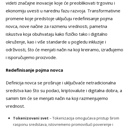
videti značajne inovacije koje će preoblikovati trgovinu i
ekonomiju uvesti u narednu fazu razvoja. Transformativne
promene koje predstoje uključuju redefinisanje pojma
novca, nove načine za razmenu vrednosti, pametna
iskustva koja obuhvataju kako fizičko tako i digitalno
okruženje, kao i više standarde u pogledu inkluzije i
održivosti, što će menjati način na koji kreiramo, izrađujemo
i isporučujemo proizvode.
Redefinisanje pojma novca
Definicija novca se proširuje i uključivaće netradicionalna
sredstva kao što su podaci, kriptovalute i digitalna dobra, a
samim tim će se menjati način na koji razmenjujemo
vrednost.
Tokenizovani svet
– Tokenizacija omogućava pristup širom
rasponu sredstava, istovremeno promovišući poverenje i