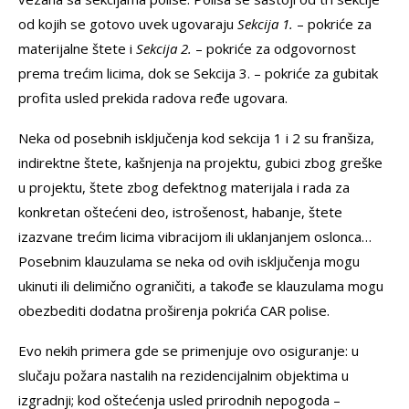
od kojih se gotovo uvek ugovaraju
Sekcija 1.
– pokriće za
materijalne štete i
Sekcija 2.
– pokriće za odgovornost
prema trećim licima, dok se Sekcija 3. – pokriće za gubitak
profita usled prekida radova ređe ugovara.
Neka od posebnih isključenja kod sekcija 1 i 2 su franšiza,
indirektne štete, kašnjenja na projektu, gubici zbog greške
u projektu, štete zbog defektnog materijala i rada za
konkretan oštećeni deo, istrošenost, habanje, štete
izazvane trećim licima vibracijom ili uklanjanjem oslonca…
Posebnim klauzulama se neka od ovih isključenja mogu
ukinuti ili delimično ograničiti, a takođe se klauzulama mogu
obezbediti dodatna proširenja pokrića CAR polise.
Evo nekih primera gde se primenjuje ovo osiguranje: u
slučaju požara nastalih na rezidencijalnim objektima u
izgradnji; kod oštećenja usled prirodnih nepogoda –