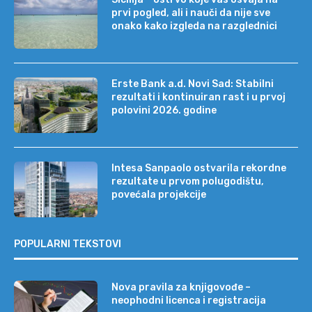
prvi pogled, ali i nauči da nije sve
onako kako izgleda na razglednici
Erste Bank a.d. Novi Sad: Stabilni
rezultati i kontinuiran rast i u prvoj
polovini 2026. godine
Intesa Sanpaolo ostvarila rekordne
rezultate u prvom polugodištu,
povećala projekcije
POPULARNI TEKSTOVI
Nova pravila za knjigovođe –
neophodni licenca i registracija