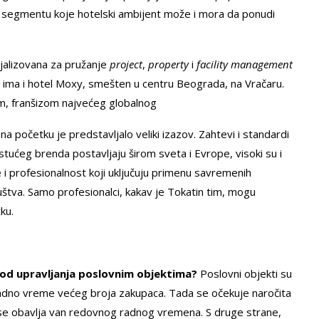
m segmentu koje hotelski ambijent može i mora da ponudi
jalizovana za pružanje
project
,
property
i
facility management
 ima i hotel Moxy, smešten u centru Beograda, na Vračaru.
m, franšizom najvećeg globalnog
na početku je predstavljalo veliki izazov. Zahtevi i standardi
stućeg brenda postavljaju širom sveta i Evrope, visoki su i
e i profesionalnost koji uključuju primenu savremenih
uštva. Samo profesionalci, kakav je Tokatin tim, mogu
ku.
e od upravljanja poslovnim objektima?
Poslovni objekti su
adno vreme većeg broja zakupaca. Tada se očekuje naročita
a se obavlja van redovnog radnog vremena. S druge strane,