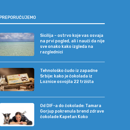
PREPORUČUJEMO
Sicilija – ostrvo koje vas osvaja
na prvi pogled, ali i nauči da nije
sve onako kako izgleda na
razglednici
Tehnološko čudo iz zapadne
Srbije: kako je čokolada iz
Loznice osvojila 22 tržišta
Od DIF-a do čokolade: Tamara
Gorjup pokrenula brend zdrave
čokolade Kapetan Koko