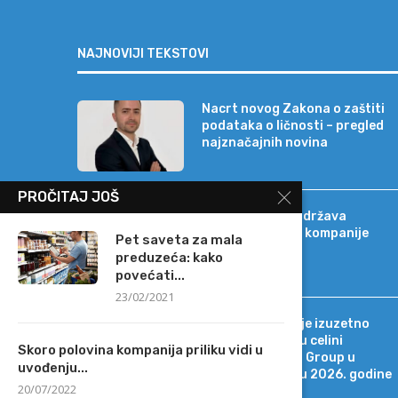
NAJNOVIJI TEKSTOVI
Nacrt novog Zakona o zaštiti
podataka o ličnosti – pregled
najznačajnih novina
PROČITAJ JOŠ
Banca Intesa podržava
strateški razvoj kompanije
Pet saveta za mala
Sat-Trakt
preduzeća: kako
povećati...
23/02/2021
Tržišno okruženje izuzetno
promenljivo, ali u celini
Skoro polovina kompanija priliku vidi u
povoljno za MOL Group u
uvođenju...
drugom kvartalu 2026. godine
20/07/2022