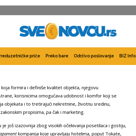
Preduzetničke priče
Preko bare
Održivo poslovanje
BIZ Info
koja formira i definiše kvalitet objekta, njegovu
 strane, korisnicima omogućava udobnost i komfor koji se
a objekata i to tretirajući nekretnine, životnu sredinu,
zakonskim propisima, pa čak i marketing.
e još izazovnija zbog visokih očekivanja posetilaca i gostiju,
nagament
kompanija koje upravljaju hotelima, poput Tokate,