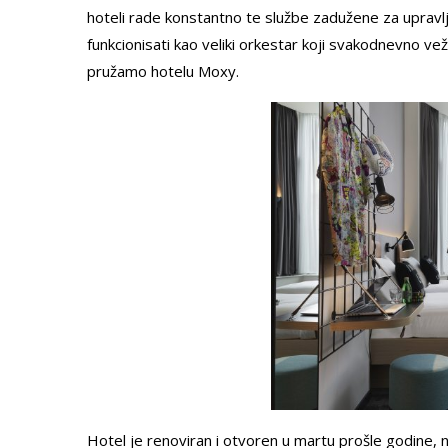
hoteli rade konstantno te službe zadužene za upravlj
funkcionisati kao veliki orkestar koji svakodnevno v
pružamo hotelu Moxy.
Hotel je renoviran i otvoren u martu prošle godine, 