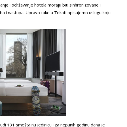
anje i održavanje hotela moraju biti sinhronizovane i
ežba i nastupa. Upravo tako u Tokati opisujemo uslugu koju
nudi 131 smeštajnu jedinicu i za nepunih godinu dana je