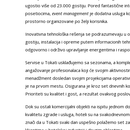
ugostio više od 23.000 gostiju. Pored fantastične inte
posetiocima,
event management
je dodatna usluga ko
prostorno organizovane po želji korisnika.
Inovativna tehnološka rešenja se podrazumevaju u ova
gostiju, instalacija i opreme putem informacionih t
odgovorno i održivo upravljanje energentima i raspo
Servise u Tokati usklađujemo sa sezonama, a kompl
angažovanje profesionalaca koji će svojim aktivnosti
menadžment dosledan svojim projekcijama operativni
je na prvom mestu. Osigurana je kroz set dnevnih kont
Prioriteti su kvalitet i gost, a rezultat ovakvog poslo
Dok su ostali komercijalni objekti na ispitu jednom 
kvalitetu zgrade i usluga, hoteli su na svakodnevnom i
znači da u Tokati svaki dan uspešno polažemo set z
klijentima u hotelskoj industriji i drugim oblastima.