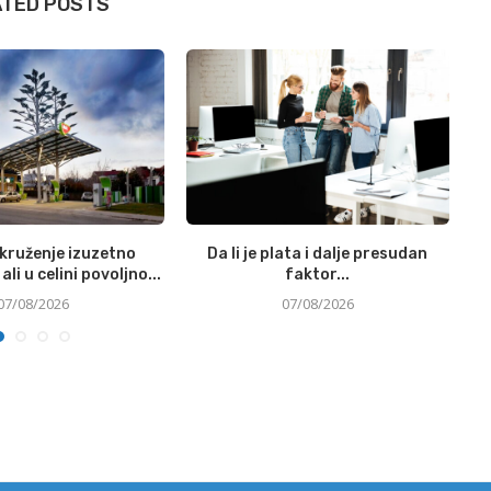
ATED POSTS
okruženje izuzetno
Da li je plata i dalje presudan
Si
ali u celini povoljno...
faktor...
07/08/2026
07/08/2026