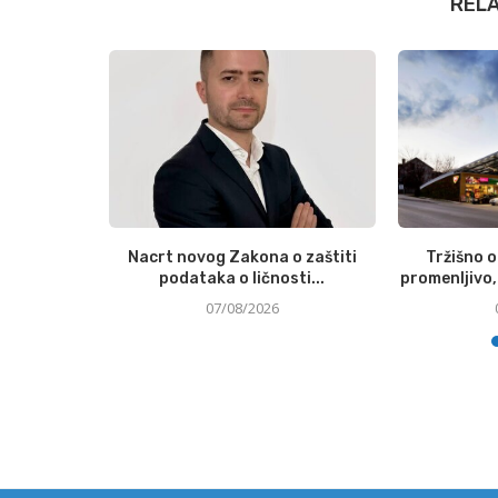
REL
Austrian
Nacrt novog Zakona o zaštiti
Tržišno 
podataka o ličnosti...
promenljivo, 
07/08/2026