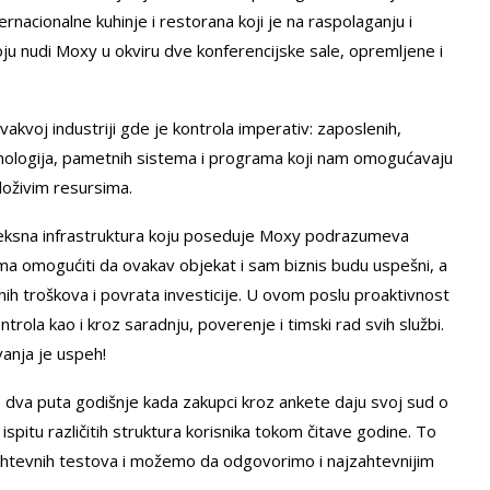
rnacionalne kuhinje i restorana koji je na raspolaganju i
ju nudi Moxy u okviru dve konferencijske sale, opremljene i
kvoj industriji gde je kontrola imperativ: zaposlenih,
ehnologija, pametnih sistema i programa koji nam omogućavaju
loživim resursima.
eksna infrastruktura koju poseduje Moxy podrazumeva
ma omogućiti da ovakav objekat i sam biznis budu uspešni, a
h troškova i povrata investicije. U ovom poslu proaktivnost
rola kao i kroz saradnju, poverenje i timski rad svih službi.
vanja je uspeh!
do dva puta godišnje kada zakupci kroz ankete daju svoj sud o
spitu različitih struktura korisnika tokom čitave godine. To
ahtevnih testova i možemo da odgovorimo i najzahtevnijim