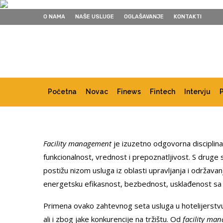
O NAMA
NAŠE USLUGE
OGLAŠAVANJE
KONTAKTI
Početna
Novac
Finews
Fintech
Intervju
Facility management
je izuzetno odgovorna disciplina 
funkcionalnost, vrednost i prepoznatljivost. S druge
postižu nizom usluga iz oblasti upravljanja i održavanj
energetsku efikasnost, bezbednost, usklađenost sa 
Primena ovako zahtevnog seta usluga u hotelijerstvu j
ali i zbog jake konkurencije na tržištu. Od
facility ma