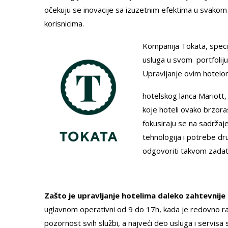
očekuju se inovacije sa izuzetnim efektima u svako
korisnicima.
Kompanija Tokata, speci
usluga u svom portfoliju
Upravljanje ovim hotelo
hotelskog lanca Mariott, 
koje hoteli ovako brzora
fokusiraju se na sadržaj
tehnologija i potrebe dr
odgovoriti takvom zadat
Zašto je upravljanje hotelima daleko zahtevnij
uglavnom operativni od 9 do 17h, kada je redovno r
pozornost svih službi, a najveći deo usluga i servis