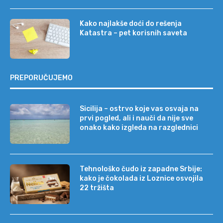
Kako najlakše doći do rešenja
Katastra – pet korisnih saveta
PREPORUČUJEMO
Sicilija – ostrvo koje vas osvaja na
prvi pogled, ali i nauči da nije sve
onako kako izgleda na razglednici
Tehnološko čudo iz zapadne Srbije:
kako je čokolada iz Loznice osvojila
22 tržišta