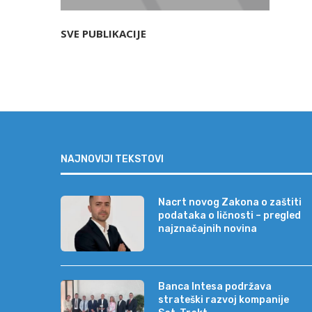
SVE PUBLIKACIJE
NAJNOVIJI TEKSTOVI
Nacrt novog Zakona o zaštiti
podataka o ličnosti – pregled
najznačajnih novina
Banca Intesa podržava
strateški razvoj kompanije