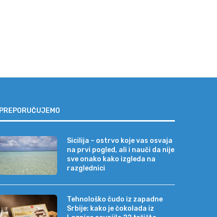
PREPORUČUJEMO
Sicilija – ostrvo koje vas osvaja
na prvi pogled, ali i nauči da nije
sve onako kako izgleda na
razglednici
Tehnološko čudo iz zapadne
Srbije: kako je čokolada iz