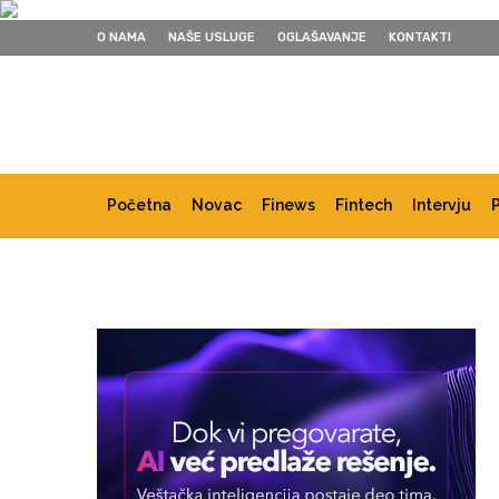
O NAMA
NAŠE USLUGE
OGLAŠAVANJE
KONTAKTI
Početna
Novac
Finews
Fintech
Intervju