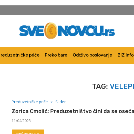
Preduzetničke priče
Preko bare
Održivo poslovanje
BIZ Info
TAG:
VELEP
Preduzetničke priče
Slider
Zorica Cmolić: Preduzetništvo čini da se osećat
11/04/2023