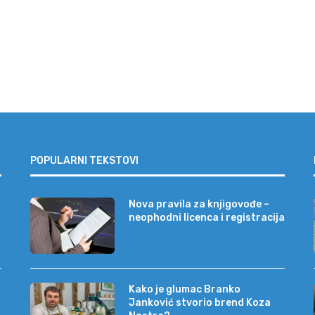
POPULARNI TEKSTOVI
Nova pravila za knjigovođe –
neophodni licenca i registracija
Kako je glumac Branko
Janković stvorio brend Koza