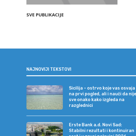
SVE PUBLIKACIJE
NAJNOVIJI TEKSTOVI
Sicilija – ostrvo koje vas osvaja
na prvi pogled, ali i nauči da nij
sve onako kako izgleda na
razglednici
Erste Bank a.d. Novi Sad:
Stabilni rezultati i kontinuiran