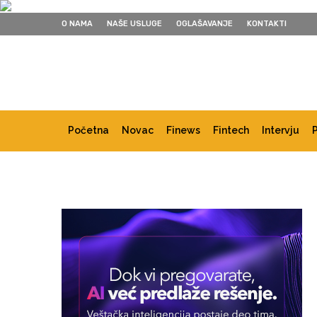
O NAMA
NAŠE USLUGE
OGLAŠAVANJE
KONTAKTI
Početna
Novac
Finews
Fintech
Intervju