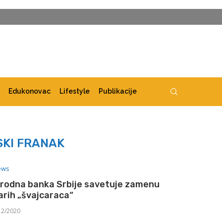
Edukonovac
Lifestyle
Publikacije
KI FRANAK
ews
rodna banka Srbije savetuje zamenu
arih „švajcaraca“
12/2020