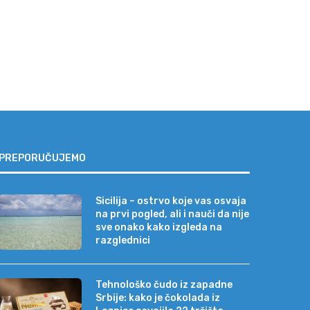
PREPORUČUJEMO
Sicilija – ostrvo koje vas osvaja
na prvi pogled, ali i nauči da nije
sve onako kako izgleda na
razglednici
Tehnološko čudo iz zapadne
Srbije: kako je čokolada iz