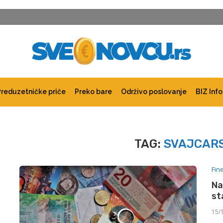
Preduzetničke priče
Preko bare
Održivo poslovanje
BIZ Info
TAG:
SVAJCARS
Fin
Na
st
15/