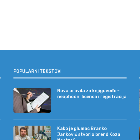
POPULARNI TEKSTOVI
Nova pravila za knjigovođe –
e
neophodni licenca i registracija
Kako je glumac Branko
Janković stvorio brend Koza