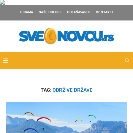
O NAMA
NAŠE USLUGE
OGLAŠAVANJE
KONTAKTI
TAG:
ODRŽIVE DRŽAVE