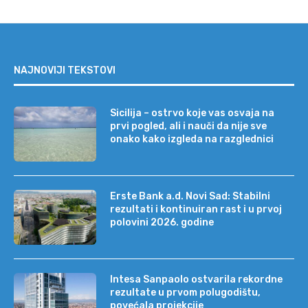
NAJNOVIJI TEKSTOVI
Sicilija – ostrvo koje vas osvaja na
prvi pogled, ali i nauči da nije sve
onako kako izgleda na razglednici
Erste Bank a.d. Novi Sad: Stabilni
rezultati i kontinuiran rast i u prvoj
polovini 2026. godine
Intesa Sanpaolo ostvarila rekordne
rezultate u prvom polugodištu,
povećala projekcije