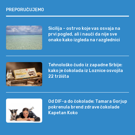
PREPORUČUJEMO
Sicilija – ostrvo koje vas osvaja na
prvi pogled, ali i nauči da nije sve
onako kako izgleda na razglednici
Tehnološko čudo iz zapadne Srbije:
kako je čokolada iz Loznice osvojila
22 tržišta
Od DIF-a do čokolade: Tamara Gorjup
pokrenula brend zdrave čokolade
Kapetan Koko