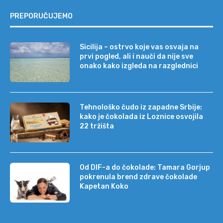
PREPORUČUJEMO
Sicilija – ostrvo koje vas osvaja na
prvi pogled, ali i nauči da nije sve
onako kako izgleda na razglednici
Tehnološko čudo iz zapadne Srbije:
kako je čokolada iz Loznice osvojila
22 tržišta
Od DIF-a do čokolade: Tamara Gorjup
pokrenula brend zdrave čokolade
Kapetan Koko