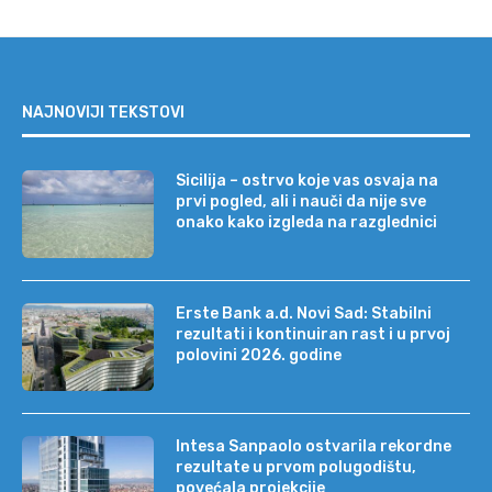
NAJNOVIJI TEKSTOVI
Sicilija – ostrvo koje vas osvaja na
prvi pogled, ali i nauči da nije sve
onako kako izgleda na razglednici
Erste Bank a.d. Novi Sad: Stabilni
rezultati i kontinuiran rast i u prvoj
polovini 2026. godine
Intesa Sanpaolo ostvarila rekordne
rezultate u prvom polugodištu,
povećala projekcije