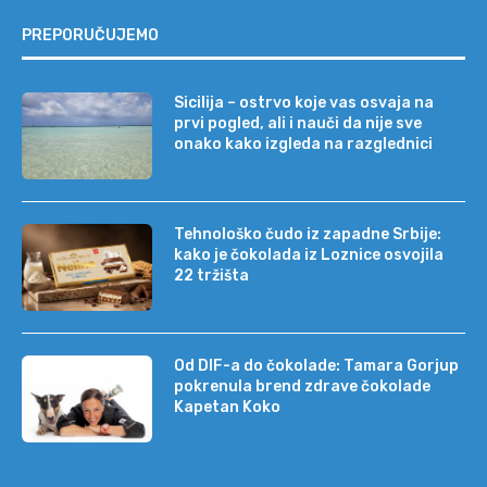
PREPORUČUJEMO
Sicilija – ostrvo koje vas osvaja na
prvi pogled, ali i nauči da nije sve
onako kako izgleda na razglednici
Tehnološko čudo iz zapadne Srbije:
kako je čokolada iz Loznice osvojila
22 tržišta
Od DIF-a do čokolade: Tamara Gorjup
pokrenula brend zdrave čokolade
Kapetan Koko