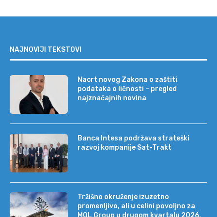
NAJNOVIJI TEKSTOVI
Nacrt novog Zakona o zaštiti
podataka o ličnosti – pregled
najznačajnih novina
Banca Intesa podržava strateški
razvoj kompanije Sat-Trakt
Tržišno okruženje izuzetno
promenljivo, ali u celini povoljno za
MOL Group u drugom kvartalu 2026.