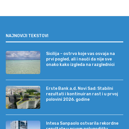
NAJNOVIJI TEKSTOVI
Sicilija – ostrvo koje vas osvaja na
prvi pogled, ali i nauči da nije sve
onako kako izgleda na razglednici
Erste Bank a.d. Novi Sad: Stabilni
rezultati i kontinuiran rast i u prvoj
polovini 2026. godine
Intesa Sanpaolo ostvarila rekordne
rezultate u prvom polugodištu,