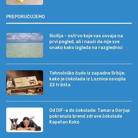
PREPORUČUJEMO
Sicilija – ostrvo koje vas osvaja na
prvi pogled, ali i nauči da nije sve
onako kako izgleda na razglednici
Tehnološko čudo iz zapadne Srbije:
kako je čokolada iz Loznice osvojila
22 tržišta
Od DIF-a do čokolade: Tamara Gorjup
pokrenula brend zdrave čokolade
Kapetan Koko