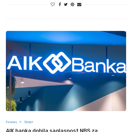
Finews
Slider
AIK banka dobila saglasnost NBS za