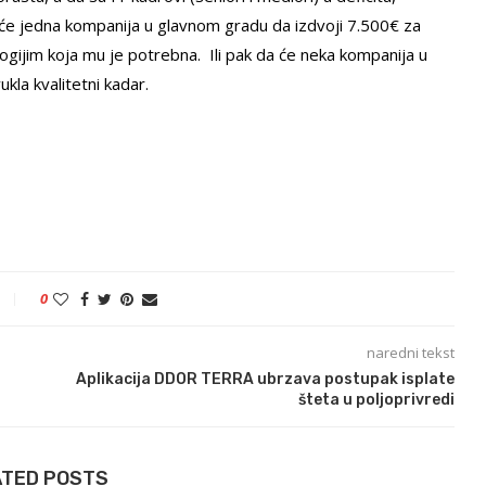
a će jedna kompanija u glavnom gradu da izdvoji 7.500
€
za
ogijim koja mu je potrebna. Ili pak da će neka kompanija u
kla kvalitetni kadar.
0
naredni tekst
Aplikacija DDOR TERRA ubrzava postupak isplate
šteta u poljoprivredi
ATED POSTS