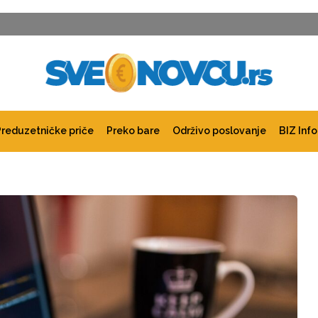
Preduzetničke priče
Preko bare
Održivo poslovanje
BIZ Info