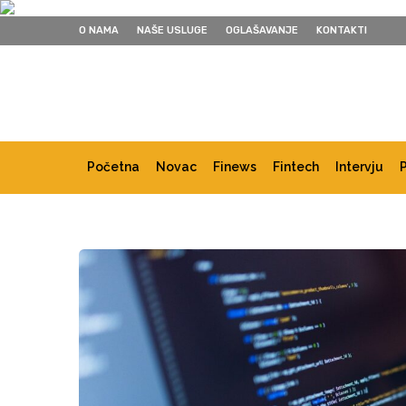
O NAMA
NAŠE USLUGE
OGLAŠAVANJE
KONTAKTI
Početna
Novac
Finews
Fintech
Intervju