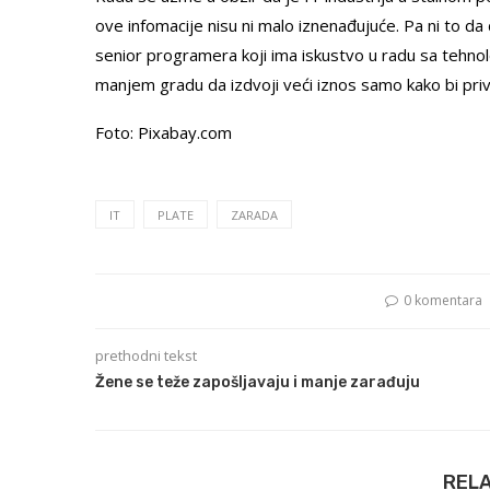
ove infomacije nisu ni malo iznenađujuće. Pa ni to d
senior programera koji ima iskustvo u radu sa tehnol
manjem gradu da izdvoji veći iznos samo kako bi privu
Foto: Pixabay.com
IT
PLATE
ZARADA
0 komentara
prethodni tekst
Žene se teže zapošljavaju i manje zarađuju
REL