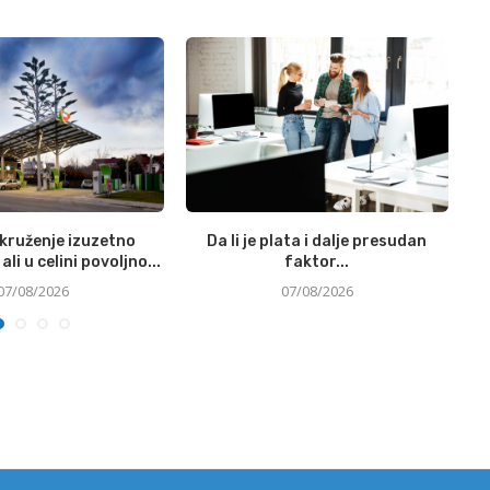
okruženje izuzetno
Da li je plata i dalje presudan
Si
ali u celini povoljno...
faktor...
07/08/2026
07/08/2026