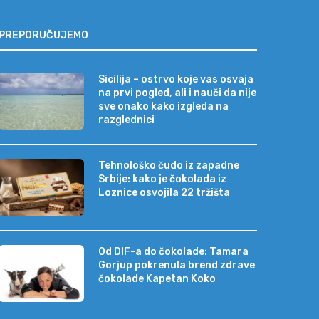
PREPORUČUJEMO
Sicilija – ostrvo koje vas osvaja
na prvi pogled, ali i nauči da nije
sve onako kako izgleda na
razglednici
Tehnološko čudo iz zapadne
Srbije: kako je čokolada iz
Loznice osvojila 22 tržišta
Od DIF-a do čokolade: Tamara
Gorjup pokrenula brend zdrave
čokolade Kapetan Koko