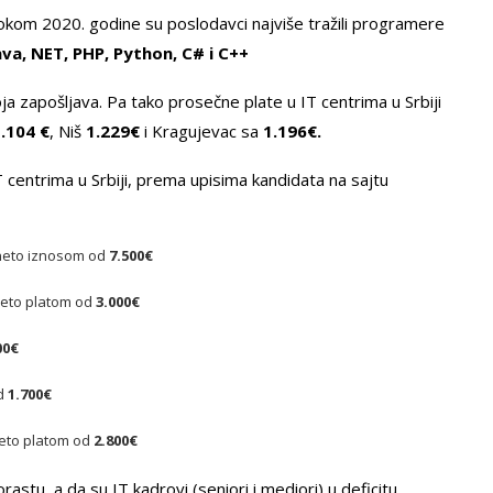
okom 2020. godine su poslodavci najviše tražili programere
ava, NET, PHP, Python, C# i C++
ja zapošljava. Pa tako prosečne plate u IT centrima u Srbiji
.104 €
, Niš
1.229€
i Kragujevac sa
1.196€.
T centrima u Srbiji, prema upisima kandidata na sajtu
 neto iznosom od
7.500€
neto platom od
3.
0
00€
00€
od
1.700€
neto platom od
2.800€
astu, a da su IT kadrovi (seniori i mediori) u deficitu,