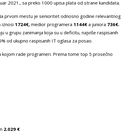
ruar 2021., sa preko 1000 upisa plata od strane kandidata.
ra. Na prvom mestu je senioritet odnosno godine relevantnog
 iznosi
1724€,
medior programera
1144
€
a juniora
736
€.
u u grupu zanimanja koja su u deficitu, najviše raspisanih
5% od ukupno raspisanih IT oglasa za posao.
gija kojom rade programeri. Prema tome top 5 prosečno
om
2.029 €