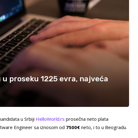
u u proseku 1225 evra, najveća
andidata u Srbiji
HelloWorld.rs
prosečna neto plata
ftware Engineer sa iznosom od
7500
€
neto, i to u Beogradu.