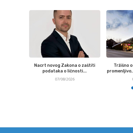
Austrian
Nacrt novog Zakona o zaštiti
Tržišno 
podataka o ličnosti...
promenljivo, 
07/08/2026