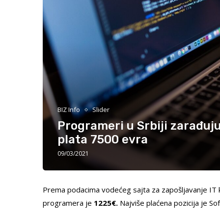
BIZ Info
Slider
Programeri u Srbiji zarađuj
plata 7500 evra
09/03/2021
Prema podacima vodećeg sajta za zapošljavanje IT k
programera je
1225
€.
Najviše plaćena pozicija je
So