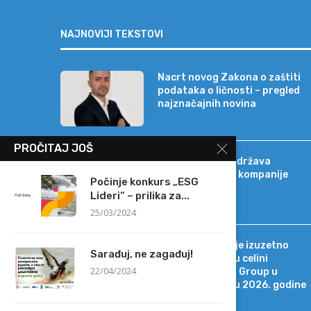
NAJNOVIJI TEKSTOVI
Nacrt novog Zakona o zaštiti
podataka o ličnosti – pregled
najznačajnih novina
PROČITAJ JOŠ
Banca Intesa podržava
strateški razvoj kompanije
Počinje konkurs „ESG
Sat-Trakt
Lideri“ – prilika za...
25/03/2024
Tržišno okruženje izuzetno
Sarađuj, ne zagađuj!
promenljivo, ali u celini
22/04/2024
povoljno za MOL Group u
drugom kvartalu 2026. godine