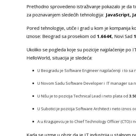
Prethodno sprovedeno istraživanje pokazalo je da t
za poznavanjem sledećih tehnologija:
JavaScript, J
Pored tehnologije, utiče i grad u kom je kompanija ko
iznose: Beograd sa prosekom od
1.664
€
, Novi Sad
1
Ukoliko se pogleda koje su pozicije najplaćenije po I
HelloWorld
, situacija je sledeća:
U Beogradu je
Software Engineer najplaćeniji i to sa
U Novom Sadu Software Developer i IT manager sa 
U Nišu je to pozicija Technical Lead i neto plata od
3.5
U Subotici je pozicija Software Architect i neto iznos 
A u Kragujev
cu je to
Chief Technology Officer
(
CTO
)
i 
Kada se uzme u obzir da je IT industrija u stalnom por