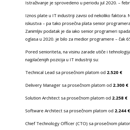
Istraživanje je sprovedeno u periodu jul 2020. – feb
Iznos plate u IT industriji zavisi od nekoliko fakto
iskustva – pa tako prosečna plata senior programera
Zanimljiv podatak je da iako senior programeri spadaj
oglasa u 2020. je bilo za medior programere – čak 6
Pored senioriteta, na visinu zarade utiče i tehnolo
najplaćenijih pozicija u IT industriji su:
Technical Lead sa prosečnom platom od
2.520 €
Delivery Manager sa prosečnom platom od
2.300 €
Solution Architect sa prosečnom platom od
2.258 €
Software Architect sa prosečnom platom od
2.244 €
Chief Technology Officer
(CTO) sa prosečnom plat