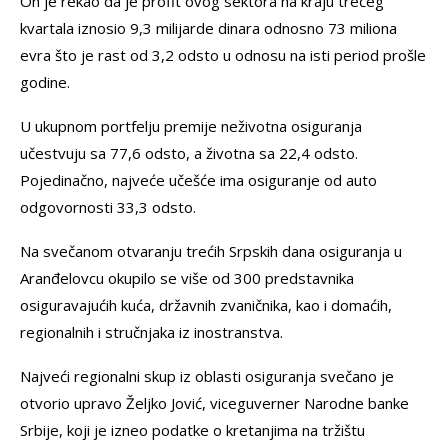
On je rekao da je profit ovog sektora na kraju trećeg
kvartala iznosio 9,3 milijarde dinara odnosno 73 miliona
evra što je rast od 3,2 odsto u odnosu na isti period prošle
godine.
U ukupnom portfelju premije neživotna osiguranja
učestvuju sa 77,6 odsto, a životna sa 22,4 odsto.
Pojedinačno, najveće učešće ima osiguranje od auto
odgovornosti 33,3 odsto.
Na svečanom otvaranju trećih Srpskih dana osiguranja u
Aranđelovcu okupilo se više od 300 predstavnika
osiguravajućih kuća, državnih zvaničnika, kao i domaćih,
regionalnih i stručnjaka iz inostranstva.
Najveći regionalni skup iz oblasti osiguranja svečano je
otvorio upravo Željko Jović, viceguverner Narodne banke
Srbije, koji je izneo podatke o kretanjima na tržištu