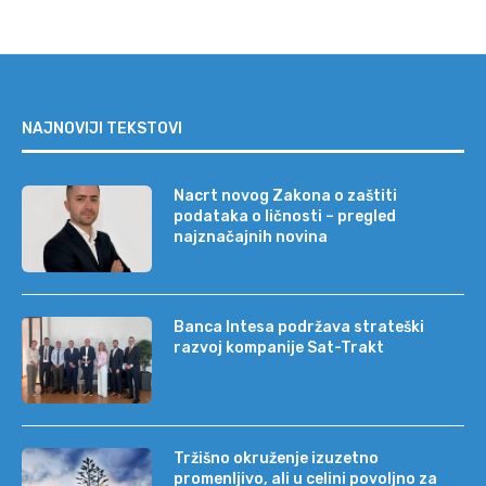
NAJNOVIJI TEKSTOVI
Nacrt novog Zakona o zaštiti
podataka o ličnosti – pregled
najznačajnih novina
Banca Intesa podržava strateški
razvoj kompanije Sat-Trakt
Tržišno okruženje izuzetno
promenljivo, ali u celini povoljno za