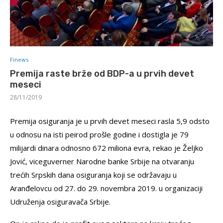
Finews
Premija raste brže od BDP-a u prvih devet
meseci
28/11/2019
Premija osiguranja je u prvih devet meseci rasla 5,9 odsto
u odnosu na isti peirod prošle godine i dostigla je 79
milijardi dinara odnosno 672 miliona evra, rekao je Željko
Jović, viceguverner Narodne banke Srbije na otvaranju
trećih Srpskih dana osiguranja koji se održavaju u
Aranđelovcu od 27. do 29. novembra 2019. u organizaciji
Udruženja osiguravača Srbije.