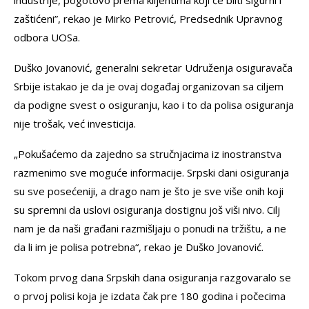
industrije, pogotovo prema klijentima koji će biiti sigurni i
zaštićeni”, rekao je Mirko Petrović, Predsednik Upravnog
odbora UOSa.
Duško Jovanović, generalni sekretar Udruženja osiguravača
Srbije istakao je da je ovaj događaj organizovan sa ciljem
da podigne svest o osiguranju, kao i to da polisa osiguranja
nije trošak, već investicija.
„Pokušaćemo da zajedno sa stručnjacima iz inostranstva
razmenimo sve moguće informacije. Srpski dani osiguranja
su sve posećeniji, a drago nam je što je sve više onih koji
su spremni da uslovi osiguranja dostignu još viši nivo. Cilj
nam je da naši građani razmišljaju o ponudi na tržištu, a ne
da li im je polisa potrebna“, rekao je Duško Jovanović.
Tokom prvog dana Srpskih dana osiguranja razgovaralo se
o prvoj polisi koja je izdata čak pre 180 godina i počecima