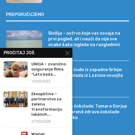
PREPORUČUJEMO
Sicilija – ostrvo koje vas osvaja na
prvi pogled, ali i nauči da nije sve
onako kako izgleda na razglednici
PROČITAJ JOŠ
UNIQA – zvanično
osiguranje filma
Tehnološko čudo iz zapadne Srbije:
“Leto kada...
kako je čokolada iz Loznice osvojila
15/03/2022
22 tržišta
Ekoopština –
partnerstvo za
zelenu
Od DIF-a do čokolade: Tamara Gorjup
transformaciju
pokrenula brend zdrave čokolade
lokalnih...
Kapetan Koko
27/03/2026
Wiener