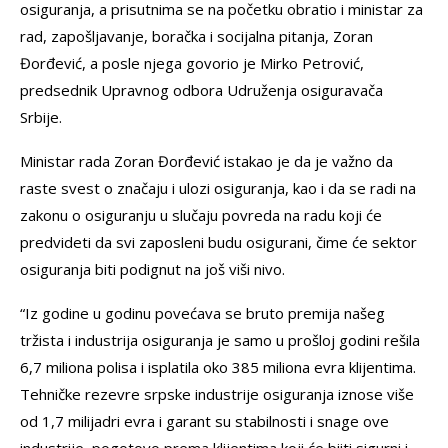
osiguranja, a prisutnima se na početku obratio i ministar za
rad, zapošljavanje, boračka i socijalna pitanja, Zoran
Đorđević, a posle njega govorio je Mirko Petrović,
predsednik Upravnog odbora Udruženja osiguravača
Srbije.
Ministar rada Zoran Đorđević istakao je da je važno da
raste svest o značaju i ulozi osiguranja, kao i da se radi na
zakonu o osiguranju u slučaju povreda na radu koji će
predvideti da svi zaposleni budu osigurani, čime će sektor
osiguranja biti podignut na još viši nivo.
“Iz godine u godinu povećava se bruto premija našeg
tržista i industrija osiguranja je samo u prošloj godini rešila
6,7 miliona polisa i isplatila oko 385 miliona evra klijentima.
Tehničke rezevre srpske industrije osiguranja iznose više
od 1,7 milijadri evra i garant su stabilnosti i snage ove