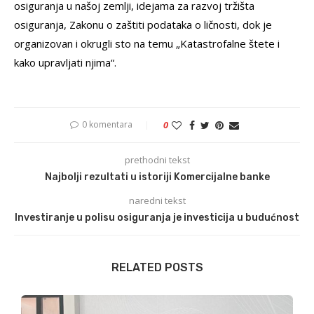
osiguranja u našoj zemlji, idejama za razvoj tržišta
osiguranja, Zakonu o zaštiti podataka o ličnosti, dok je
organizovan i okrugli sto na temu „Katastrofalne štete i
kako upravljati njima“.
0 komentara
0
prethodni tekst
Najbolji rezultati u istoriji Komercijalne banke
naredni tekst
Investiranje u polisu osiguranja je investicija u budućnost
RELATED POSTS