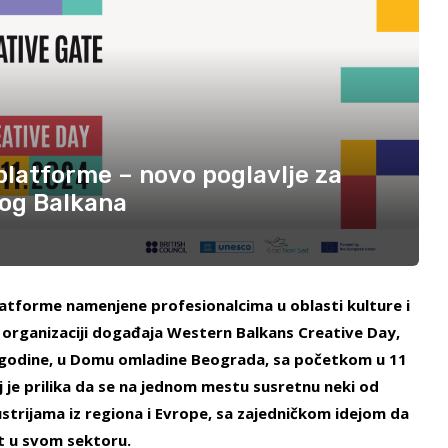
platforme – novo poglavlje za
nog Balkana
atforme namenjene profesionalcima u oblasti kulture i
 u organizaciji događaja Western Balkans Creative Day,
. godine, u Domu omladine Beograda, sa početkom u 11
 je prilika da se na jednom mestu susretnu neki od
ustrijama iz regiona i Evrope, sa zajedničkom idejom da
st u svom sektoru.