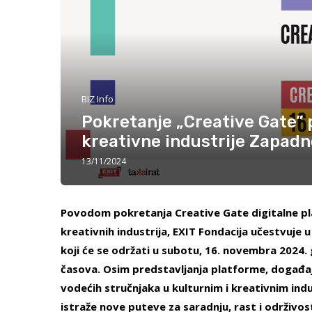
BIZ Info
Pokretanje „Creative Gate” 
kreativne industrije Zapad
13/11/2024
Povodom pokretanja Creative Gate digitalne pl
kreativnih industrija, EXIT Fondacija učestvuje
koji će se održati u subotu, 16. novembra 2024
časova. Osim predstavljanja platforme, događaj
vodećih stručnjaka u kulturnim i kreativnim ind
istraže nove puteve za saradnju, rast i održivo