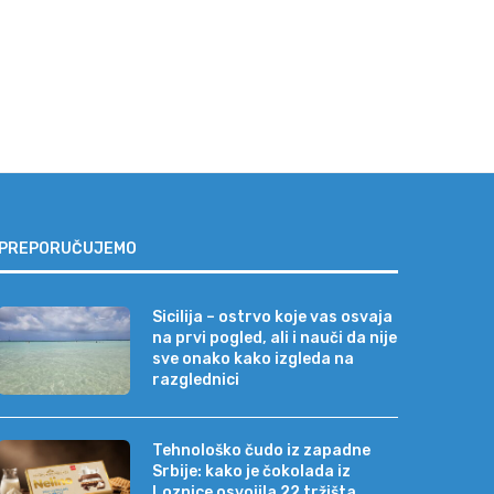
PREPORUČUJEMO
Sicilija – ostrvo koje vas osvaja
na prvi pogled, ali i nauči da nije
sve onako kako izgleda na
razglednici
Tehnološko čudo iz zapadne
Srbije: kako je čokolada iz
Loznice osvojila 22 tržišta