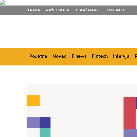
O NAMA
NAŠE USLUGE
OGLAŠAVANJE
KONTAKTI
Početna
Novac
Finews
Fintech
Intervju