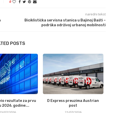
0
naredni tekst
a
Biciklistička servisna stanica u Bajinoj Bašti –
podrška održivoj urbanoj mobilnosti
ATED POSTS
vio rezultate za prvu
D Express preuzima Austrian
M
 2026. godine:...
post
23/07/2026
21/07/2026