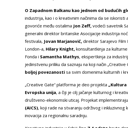
O Zapadnom Balkanu kao jednom od budućih glo
industrija, kao i o kreativnim načinima da se iskoristi
govoriće među ostalima
Jon Zeff,
vodeći savetnik Sav
generalni direktor britanske Asocijacije industrija no
festivala,
Jovan Marjanović,
direktor Sarajevo Film 
London-a,
Hilary Knight,
konsultantkinja za kulturne
Fonda i
Samantha Mathys
, ekspertkinja za industri
jedinstvenu priliku da saznaju na koji način „Creati
boljoj povezanosti
sa svim domenima kulturnih i krea
„Creative Gate“ platforma je deo projekta
„Kultura
Evropska unija
, a čiji je cilj jačanje kulturnog i kr
društveno-ekonomski uticaj. Projekat implementiraj
(AICS)
, koji rade na stvaranju održivog i inkluzivnog
inovacija za regionalnu saradnju.
Kreativne industrije u Srbiji čine
7,4 odsto
bruto dom