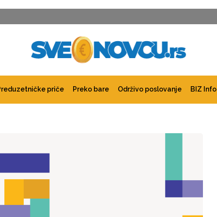
Preduzetničke priče
Preko bare
Održivo poslovanje
BIZ Info