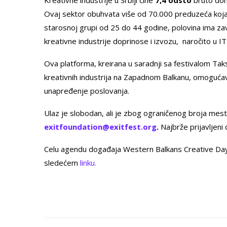
Ovaj sektor obuhvata više od 70.000 preduzeća koja 
starosnoj grupi od 25 do 44 godine, polovina ima za
kreativne industrije doprinose i izvozu, naročito u IT s
Ova platforma, kreirana u saradnji sa festivalom Taks
kreativnih industrija na Zapadnom Balkanu, omogućava
unapređenje poslovanja.
Ulaz je slobodan, ali je zbog ograničenog broja mes
exitfoundation@exitfest.org
.
Najbrže prijavljeni
Celu agendu događaja Western Balkans Creative Day, 
sledećem
linku
.