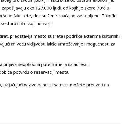
zapošljavaju oko 127.000 ljudi, od kojih je skoro 70% u
vršene fakultete, dok su žene značajno zastupljene. Takođe,
ektoru i filmskoj industriji.
irat, predstavlja mesto susreta i podrške akterima kulturnih i
jući im veću vidljivost, lakše umrežavanje i mogućnosti za
ta prijava neophodna putem imejla na adresu:
 dobiće potvrdu o rezervaciji mesta.
uključujući nazive panela i satnicu, možete preuzeti na