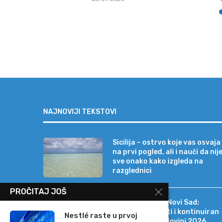
NAJNOVIJI TEKSTOVI
Sicilija – ostrvo koje vas osvaja
na prvi pogled, ali i nauči da nij
sve onako kako izgleda na
razglednici
PROČITAJ JOŠ
Erste Bank a.d. Novi Sad:
Stabilni rezultati i kontinuiran
Nestlé raste u prvoj
rast i u prvoj polovini 2026.