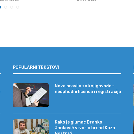
POPULARNI TEKSTOVI
Nova pravila za knjigovođe –
e
neophodni licenca i registracija
Kako je glumac Branko
Janković stvorio brend Koza
Nostra?