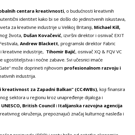
balnih centara kreativnosti
, o budućnosti kreativnih
 autentični identitet kako bi se došlo do jedinstvenih iskustava,
eta za kreativne industrije u Velikoj Britaniji,
Michael Kill,
ćnog života,
Dušan Kovačević
, izvršni direktor i osnivač EXIT
Festivala,
Andrew Blackett
, programski direktor Fabric
 i kreativne industrije,
Tihomir Bajić
, osnivač XQ & FQV VC
je ugostiteljstva i noćne zabave. Svi učesnici imaće
ve Gate“ može doprineti njihovom
profesionalnom razvoju
i
tivnih industrija.
 i kreativnost za Zapadni Balkan“ (CC4WBs)
, koji finansira
eativnog sektora u regionu kroz unapređenje dijaloga i
u
UNESCO, British Council
i
Italijanska razvojna agencija
 kreativnog okruženja, prepoznajući značaj kulturnog nasleđa i
aćeg proizvoda (BDP) i rastu brže od ostatka ekonomije.