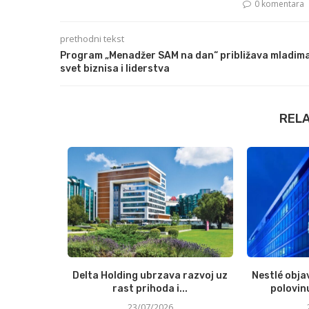
0 komentara
prethodni tekst
Program „Menadžer SAM na dan“ približava mladim
svet biznisa i liderstva
REL
redmeta iz
Delta Holding ubrzava razvoj uz
Nestlé obja
prikupila...
rast prihoda i...
polovinu
23/07/2026