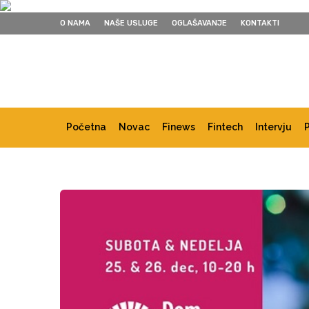
O NAMA
NAŠE USLUGE
OGLAŠAVANJE
KONTAKTI
Početna
Novac
Finews
Fintech
Intervju