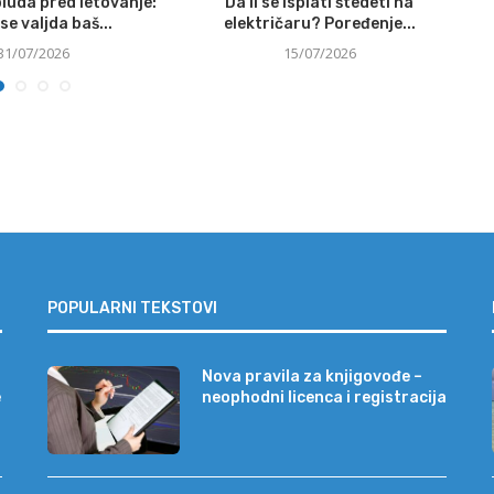
luda pred letovanje:
Da li se isplati štedeti na
se valjda baš...
električaru? Poređenje...
31/07/2026
15/07/2026
POPULARNI TEKSTOVI
Nova pravila za knjigovođe –
e
neophodni licenca i registracija