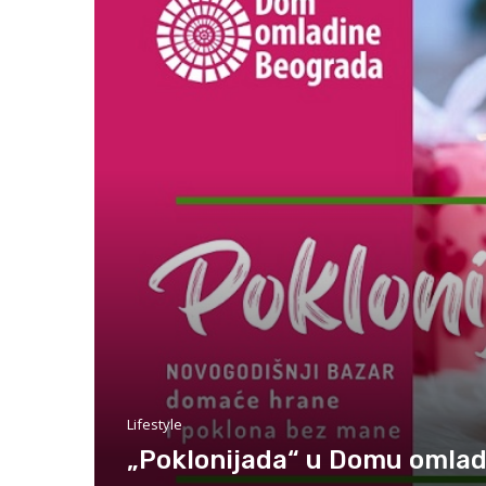
Lifestyle
„Poklonijada“ u Domu omla