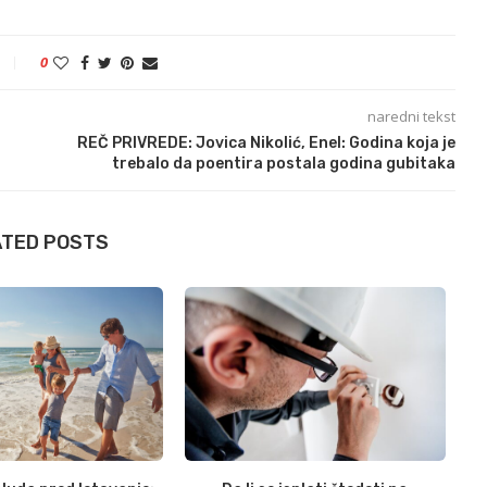
0
naredni tekst
REČ PRIVREDE: Jovica Nikolić, Enel: Godina koja je
trebalo da poentira postala godina gubitaka
ATED POSTS