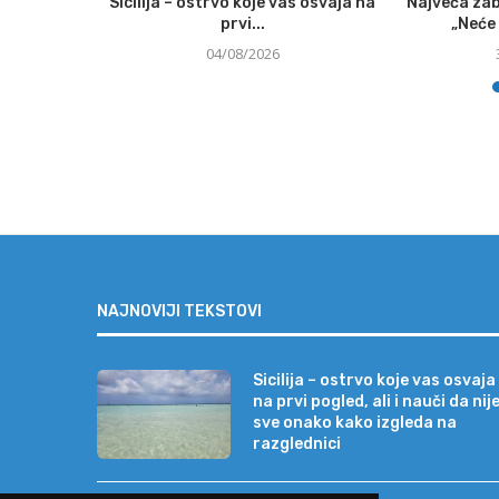
kog susreta
Sicilija – ostrvo koje vas osvaja na
Najveća zab
.
prvi...
„Neće 
04/08/2026
NAJNOVIJI TEKSTOVI
Sicilija – ostrvo koje vas osvaja
na prvi pogled, ali i nauči da nij
sve onako kako izgleda na
razglednici