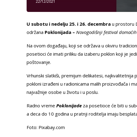
22/12/2021
U subotu i nedelju 25. i 26. decembra
u prostoru 
održana
Poklonijadа –
Novogodišnji festival domaći
Na ovom događaju, koji se održava u okviru tradici
posetioci će imati priliku da izaberu poklon koji je jed
poštovanje.
Vrhunski slatkiši, premijum delikatesi, najkvalitetnija p
pokloni izrađeni u radionicama malih proizvođača i maj
najvažnije osobe u životu i u poslu.
Radno vreme
Poklonijade
za posetioce će biti u sub
a deca do 10 godina u pratnji roditelja imaju besplata
Foto: Pixabay.com