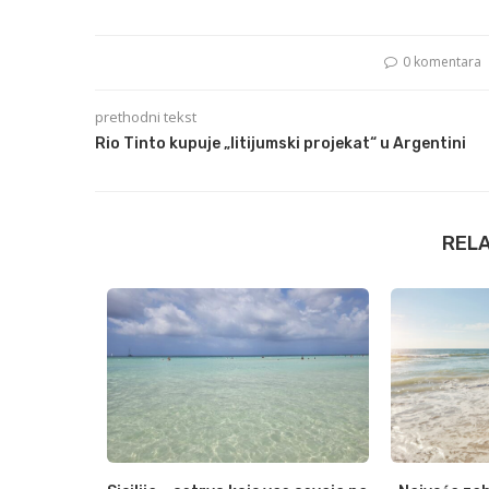
0 komentara
prethodni tekst
Rio Tinto kupuje „litijumski projekat“ u Argentini
REL