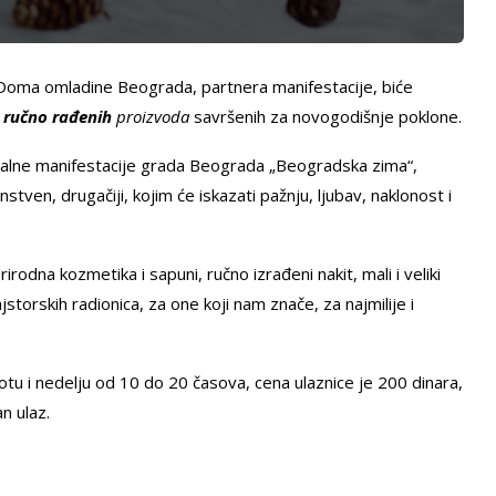
Doma omladine Beograda, partnera manifestacije, biće
h
ručno rađenih
proizvoda
savršenih za novogodišnje poklone.
onalne manifestacije grada Beograda „Beogradska zima“,
instven, drugačiji, kojim će iskazati pažnju, ljubav, naklonost i
rirodna kozmetika i sapuni, ručno izrađeni nakit, mali i veliki
storskih radionica, za one koji nam znače, za najmilije i
otu i nedelju od 10 do 20 časova, cena ulaznice je 200 dinara,
n ulaz.