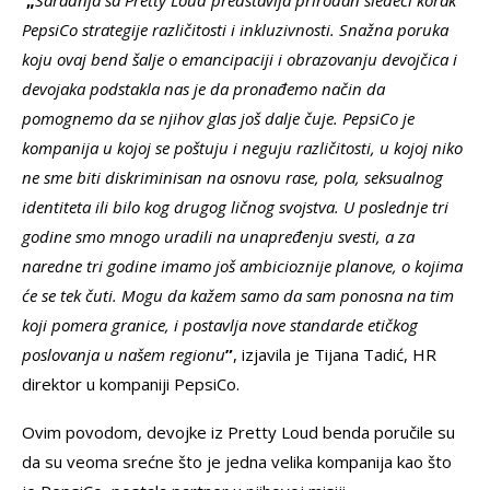
„
Saradnja sa Pretty Loud predstavlja prirodan sledeći korak
PepsiCo strategije različitosti i inkluzivnosti. Snažna poruka
koju ovaj bend šalje o emancipaciji i obrazovanju devojčica i
devojaka podstakla nas je da pronađemo način da
pomognemo da se njihov glas još dalje čuje. PepsiCo je
kompanija u kojoj se poštuju i neguju različitosti, u kojoj niko
ne sme biti diskriminisan na osnovu rase, pola, seksualnog
identiteta ili bilo kog drugog ličnog svojstva. U poslednje tri
godine smo mnogo uradili na unapređenju svesti, a za
naredne tri godine imamo još ambicioznije planove, o kojima
će se tek čuti. Mogu da kažem samo da sam ponosna na tim
koji pomera granice, i postavlja nove standarde etičkog
poslovanja u našem regionu
”
, izjavila je Tijana Tadić, HR
direktor u kompaniji PepsiCo.
Ovim povodom, devojke iz Pretty Loud benda poručile su
da su veoma srećne što je jedna velika kompanija kao što