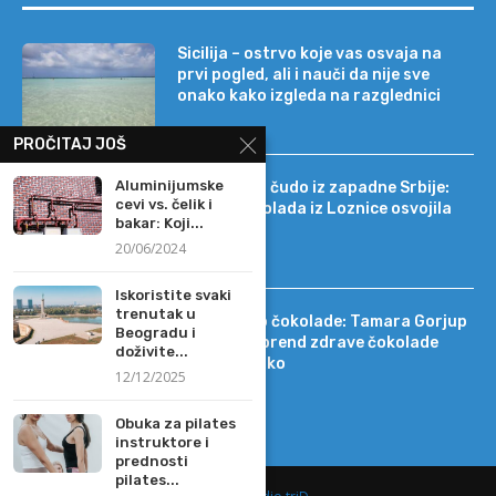
Sicilija – ostrvo koje vas osvaja na
prvi pogled, ali i nauči da nije sve
onako kako izgleda na razglednici
PROČITAJ JOŠ
Aluminijumske
Tehnološko čudo iz zapadne Srbije:
cevi vs. čelik i
kako je čokolada iz Loznice osvojila
bakar: Koji...
22 tržišta
20/06/2024
Iskoristite svaki
trenutak u
Od DIF-a do čokolade: Tamara Gorjup
Beogradu i
pokrenula brend zdrave čokolade
doživite...
Kapetan Koko
12/12/2025
Obuka za pilates
instruktore i
prednosti
pilates...