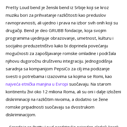
Pretty Loud bend je ženski bend iz Srbije koji se kroz
muziku bori za prihvatanje različitosti kao preduslov
ravnopravnosti, ali ujedno i prava na izbor svih onih koji su
drugačiji. Bend je deo GRUBB fondacije, koja svojim
programima ujedinjuje obrazovanje, umetnost, kulturu i
socijalno preduzetništvo kako bi doprinela povećanju
mogućnosti za zapošljavanje romske omladine i podržala
njihovu dugoročnu društvenu integraciju. Jednogodišnja
saradnja sa kompanijom PepsiCo za cilj ima podizanje
svesti o potrebama i izazovima sa kojima se Romi, kao
najveća etnička manjina u Evropi
suočavaju. Na starom
kontinentu živi oko 12 miliona Roma, ali su oni i dalje izloženi
diskriminaciji na različitim nivoima, a dodatno se žene
romske pripadnosti suočavaju sa dvostrukom
diskriminacijom.