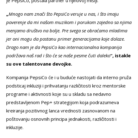
je PepsiCo, postala partner u njihovoj misiji.
„
Mnogo nam znači što PepsiCo veruje u nas, i što imaju
poverenje da mi našom muzikom i porukom zajedno sa njima
menjamo društvo na bolje. Pre svega se obraćamo mladima
jer oni mogu da postanu primer generacijama koje dolaze.
Drago nam je da PepsiCo kao internacionalna kompanija
podržava naš rad i što će se naše pesme čuti daleko
“, istakle
su ove talentovane devojke.
Kompanija PepsiCo će i u buduće nastojati da interno pruža
podsticaj inkluziji i prihvatanju različitosti kroz mentorske
programe i aktivnosti koje su u skladu sa nedavno
predstavljenom Pep+ strategijom koja podrazumeva
kreiranja pozitivnog lanca vrednosti zasnovanom na
poštovanju osnovnih principa jednakosti, različitosti i
inkluzije.