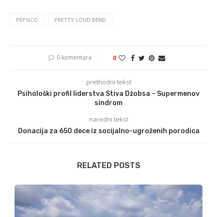
PEPSICO
PRETTY LOUD BEND
0 komentara
0
prethodni tekst
Psihološki profil liderstva Stiva Džobsa – Supermenov
sindrom
naredni tekst
Donacija za 650 dece iz socijalno-ugroženih porodica
RELATED POSTS