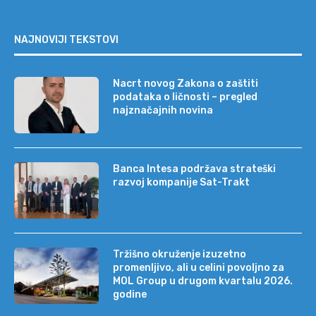
NAJNOVIJI TEKSTOVI
Nacrt novog Zakona o zaštiti
podataka o ličnosti – pregled
najznačajnih novina
Banca Intesa podržava strateški
razvoj kompanije Sat-Trakt
Tržišno okruženje izuzetno
promenljivo, ali u celini povoljno za
MOL Group u drugom kvartalu 2026.
godine