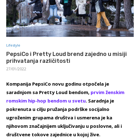
Lifestyle
PepsiCo i Pretty Loud brend zajedno u misiji
prihvatanja različitosti
27/01/2022
Kompanija PepsiCo novu godinu otpočela je
saradnjom sa Pretty Loud bendom,
prvim ženskim
romskim hip
-hop
bendom u svetu
. Saradnja je
pokrenuta u cilju pružanja podrške socijalno
ugroženim grupama društva i usmerena je ka
njihovom značajnijem uključivanju u poslovne, ali i
društvene tokove zajednice u kojoj žive.