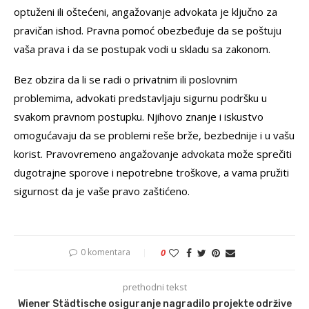
optuženi ili oštećeni, angažovanje advokata je ključno za
pravičan ishod. Pravna pomoć obezbeđuje da se poštuju
vaša prava i da se postupak vodi u skladu sa zakonom.
Bez obzira da li se radi o privatnim ili poslovnim
problemima, advokati predstavljaju sigurnu podršku u
svakom pravnom postupku. Njihovo znanje i iskustvo
omogućavaju da se problemi reše brže, bezbednije i u vašu
korist. Pravovremeno angažovanje advokata može sprečiti
dugotrajne sporove i nepotrebne troškove, a vama pružiti
sigurnost da je vaše pravo zaštićeno.
0 komentara
0
prethodni tekst
Wiener Städtische osiguranje nagradilo projekte održive