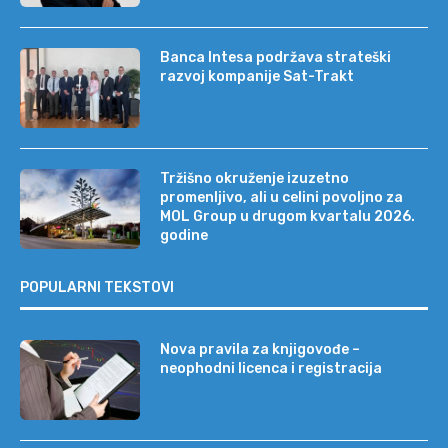
Banca Intesa podržava strateški
razvoj kompanije Sat-Trakt
Tržišno okruženje izuzetno
promenljivo, ali u celini povoljno za
MOL Group u drugom kvartalu 2026.
godine
POPULARNI TEKSTOVI
Nova pravila za knjigovođe –
neophodni licenca i registracija