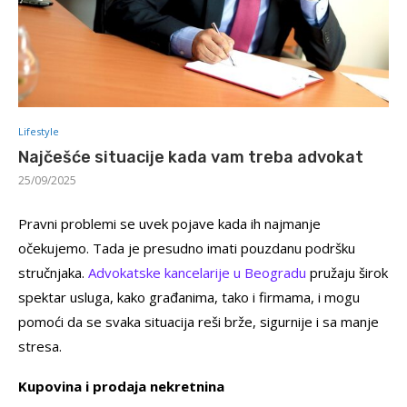
Lifestyle
Najčešće situacije kada vam treba advokat
25/09/2025
Pravni problemi se uvek pojave kada ih najmanje
očekujemo. Tada je presudno imati pouzdanu podršku
stručnjaka.
Advokatske kancelarije u Beogradu
pružaju širok
spektar usluga, kako građanima, tako i firmama, i mogu
pomoći da se svaka situacija reši brže, sigurnije i sa manje
stresa.
Kupovina i prodaja nekretnina