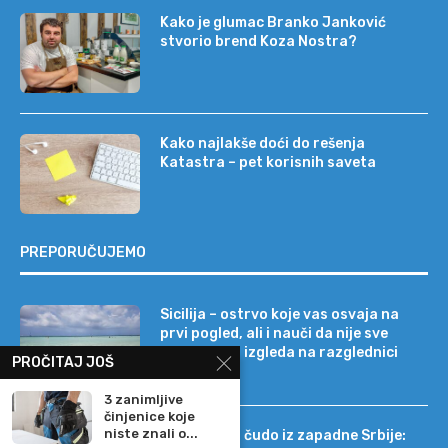
Kako je glumac Branko Janković
stvorio brend Koza Nostra?
Kako najlakše doći do rešenja
Katastra – pet korisnih saveta
PREPORUČUJEMO
Sicilija – ostrvo koje vas osvaja na
prvi pogled, ali i nauči da nije sve
onako kako izgleda na razglednici
PROČITAJ JOŠ
3 zanimljive
činjenice koje
niste znali o...
Tehnološko čudo iz zapadne Srbije: