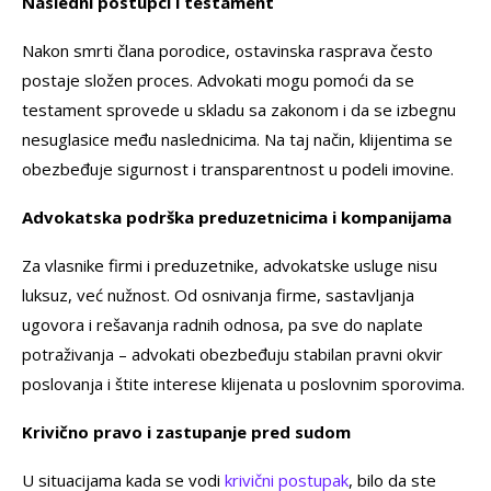
Nasledni postupci i testament
Nakon smrti člana porodice, ostavinska rasprava često
postaje složen proces. Advokati mogu pomoći da se
testament sprovede u skladu sa zakonom i da se izbegnu
nesuglasice među naslednicima. Na taj način, klijentima se
obezbeđuje sigurnost i transparentnost u podeli imovine.
Advokatska podrška preduzetnicima i kompanijama
Za vlasnike firmi i preduzetnike, advokatske usluge nisu
luksuz, već nužnost. Od osnivanja firme, sastavljanja
ugovora i rešavanja radnih odnosa, pa sve do naplate
potraživanja – advokati obezbeđuju stabilan pravni okvir
poslovanja i štite interese klijenata u poslovnim sporovima.
Krivično pravo i zastupanje pred sudom
U situacijama kada se vodi
krivični postupak
, bilo da ste