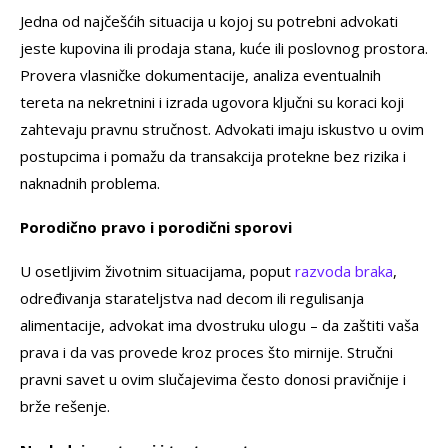
Jedna od najčešćih situacija u kojoj su potrebni advokati
jeste kupovina ili prodaja stana, kuće ili poslovnog prostora.
Provera vlasničke dokumentacije, analiza eventualnih
tereta na nekretnini i izrada ugovora ključni su koraci koji
zahtevaju pravnu stručnost. A
dvokati
imaju iskustvo u ovim
postupcima i pomažu da transakcija protekne bez rizika i
naknadnih problema.
Porodično pravo i porodični sporovi
U osetljivim životnim situacijama, poput
razvoda braka
,
određivanja starateljstva nad decom ili regulisanja
alimentacije, advokat ima dvostruku ulogu – da zaštiti vaša
prava i da vas provede kroz proces što mirnije. Stručni
pravni savet u ovim slučajevima često donosi pravičnije i
brže rešenje.