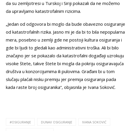
da su zemljotresi u Turskoj i Siriji pokazali da ne možemo
da upravljamo katastrofalnim rizicima.
„Jedan od odgovora bi moglo da bude obavezno osiguranje
od katastrofalnih rizika. Jasno mi je da bi to bila nepopularna
mera, posebno u zemlji gde ne postoji kultura osiguranja i
gde bi ljudi to gledali kao administrativni troška. Ali bi bilo
značajno jer se pokazalo da katastrofalni događaji uzrokuju
visoke štete, takve štete bi mogla da pokriju osiguravajuća
društva u konzorcijumima ili pulovima. Građani bi u tom
slučaju plaćali nisku premiju jer premija osiguranja pada
kada raste broj osiguranika“, objasnila je Ivana Soković.
#OSIGURANJE
DUNAV OSIGURANJE
IVANA SOKOVIĆ