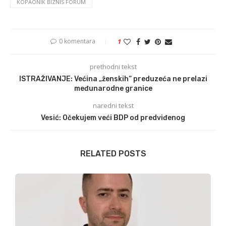
KOPAONIK BIZNIS FORUM
0 komentara
1
prethodni tekst
ISTRAŽIVANJE: Većina „ženskih“ preduzeća ne prelazi
međunarodne granice
naredni tekst
Vesić: Očekujem veći BDP od predviđenog
RELATED POSTS