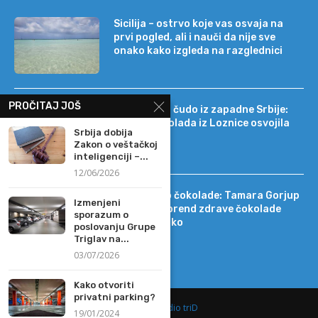
Sicilija – ostrvo koje vas osvaja na
prvi pogled, ali i nauči da nije sve
onako kako izgleda na razglednici
PROČITAJ JOŠ
Tehnološko čudo iz zapadne Srbije:
kako je čokolada iz Loznice osvojila
Srbija dobija
22 tržišta
Zakon o veštačkoj
inteligenciji –...
12/06/2026
Od DIF-a do čokolade: Tamara Gorjup
Izmenjeni
pokrenula brend zdrave čokolade
sporazum o
Kapetan Koko
poslovanju Grupe
Triglav na...
03/07/2026
Kako otvoriti
privatni parking?
@2019 -
Studio triD
19/01/2024