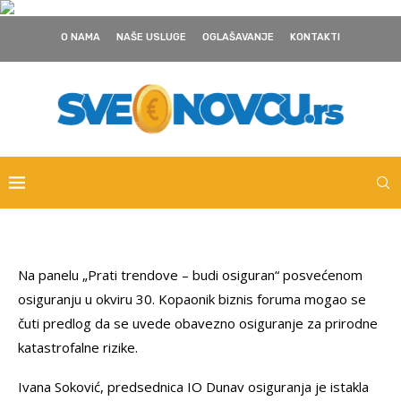
O NAMA
NAŠE USLUGE
OGLAŠAVANJE
KONTAKTI
Na panelu „Prati trendove – budi osiguran“ posvećenom
osiguranju u okviru 30. Kopaonik biznis foruma mogao se
čuti predlog da se uvede obavezno osiguranje za prirodne
katastrofalne rizike.
Ivana Soković, predsednica IO Dunav osiguranja je istakla