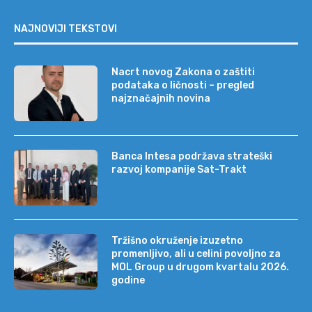
NAJNOVIJI TEKSTOVI
Nacrt novog Zakona o zaštiti
podataka o ličnosti – pregled
najznačajnih novina
Banca Intesa podržava strateški
razvoj kompanije Sat-Trakt
Tržišno okruženje izuzetno
promenljivo, ali u celini povoljno za
MOL Group u drugom kvartalu 2026.
godine