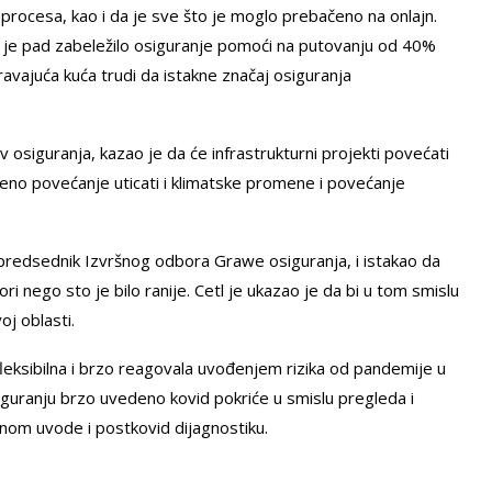
h procesa, kao i da je sve što je moglo prebačeno na onlajn.
a je pad zabeležilo osiguranje pomoći na putovanju od 40%
uravajuća kuća trudi da istakne značaj osiguranja
osiguranja, kazao je da će infrastrukturni projekti povećati
jeno povećanje uticati i klimatske promene i povećanje
, predsednik Izvršnog odbora Grawe osiguranja, i istakao da
ri nego sto je bilo ranije. Cetl je ukazao je da bi u tom smislu
oj oblasti.
 fleksibilna i brzo reagovala uvođenjem rizika od pandemije u
guranju brzo uvedeno kovid pokriće u smislu pregleda i
inom uvode i postkovid dijagnostiku.