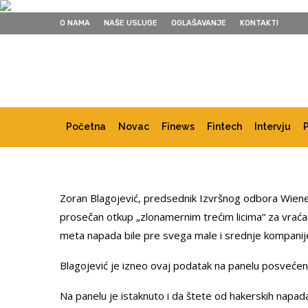
O NAMA
NAŠE USLUGE
OGLAŠAVANJE
KONTAKTI
Početna
Novac
Finews
Fintech
Intervju
Zoran Blagojević, predsednik Izvršnog odbora Wiener 
prosečan otkup „zlonamernim trećim licima“ za vraća
meta napada bile pre svega male i srednje kompanije, je
Blagojević je izneo ovaj podatak na panelu posveće
Na panelu je istaknuto i da štete od hakerskih napada