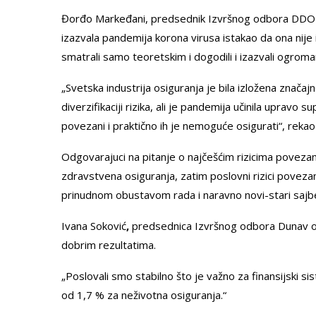
Đorđo Markeđani, predsednik Izvršnog odbora DDOR o
izazvala pandemija korona virusa istakao da ona nije
smatrali samo teoretskim i dogodili i izazvali ogroma
„Svetska industrija osiguranja je bila izložena znač
diverzifikaciji rizika, ali je pandemija učinila uprav
povezani i praktično ih je nemoguće osigurati“, rekao 
Odgovarajuci na pitanje o najčešćim rizicima poveza
zdravstvena osiguranja, zatim poslovni rizici povezan
prinudnom obustavom rada i naravno novi-stari sajber
Ivana Soković
,
predsednica Izvršnog odbora Dunav osi
dobrim rezultatima.
„Poslovali smo stabilno što je važno za finansijski si
od 1,7 % za neživotna osiguranja.“