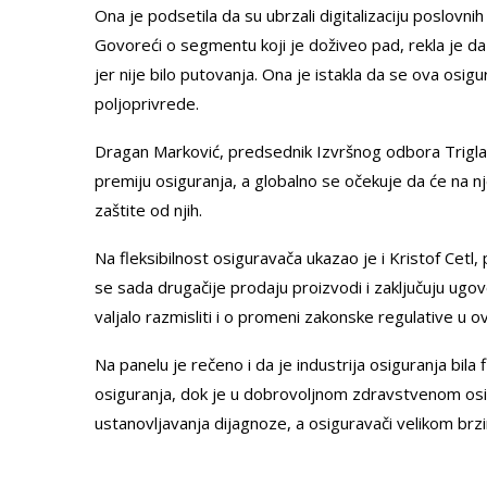
Ona je podsetila da su ubrzali digitalizaciju poslovni
Govoreći o segmentu koji je doživeo pad, rekla je d
jer nije bilo putovanja. Ona je istakla da se ova osig
poljoprivrede.
Dragan Marković, predsednik Izvršnog odbora Triglav 
premiju osiguranja, a globalno se očekuje da će na n
zaštite od njih.
Na fleksibilnost osiguravača ukazao je i Kristof Cetl
se sada drugačije prodaju proizvodi i zaključuju ugovo
valjalo razmisliti i o promeni zakonske regulative u ov
Na panelu je rečeno i da je industrija osiguranja bila
osiguranja, dok je u dobrovoljnom zdravstvenom osi
ustanovljavanja dijagnoze, a osiguravači velikom brz