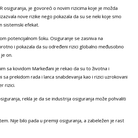
siguranja, je govoreći o novim rizicima koje je možda
 izazvala nove rizike nego pokazala da su se neki koje smo
n sistemski efekat.
ajnom potencijalnom šoku. Osiguranje se zasniva na
o suprotno i pokazala da su određeni rizici globalno međusobno
je on.
nim sa kovidom Markeđani je rekao da su to životna i
i sa prekidom rada i lanca snabdevanja kao i rizici uzrokovani
 rizici.
guranja, rekla je da se industrija osiguranja može pohvaliti
stem. Nije bilo pada u premiji osiguranja, a zabeležen je rast