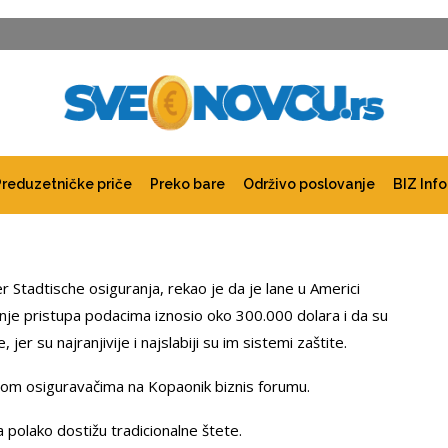
Preduzetničke priče
Preko bare
Održivo poslovanje
BIZ Info
Stadtische osiguranja, rekao je da je lane u Americi
nje pristupa podacima iznosio oko 300.000 dolara i da su
r su najranjivije i najslabiji su im sistemi zaštite.
nom osiguravačima na Kopaonik biznis forumu.
 polako dostižu tradicionalne štete.