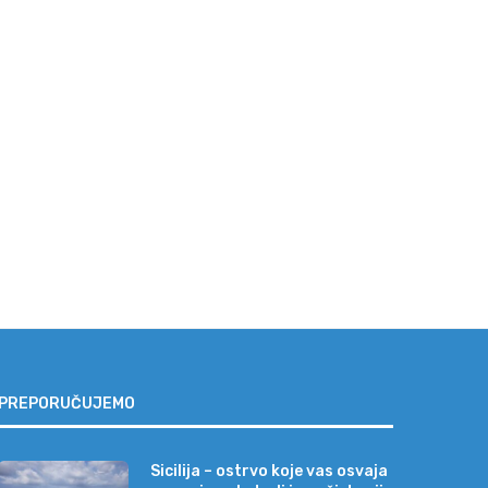
ajveća zabluda pred letovanje:
Rekordni finansijski rezult
„Neće se valjda baš...
UniCredit Grupe za drug
kvartal...
31/07/2026
23/07/2026
PREPORUČUJEMO
Sicilija – ostrvo koje vas osvaja