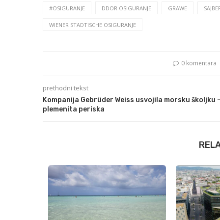
#OSIGURANJE
DDOR OSIGURANJE
GRAWE
SAJBE
WIENER STADTISCHE OSIGURANJE
0 komentara
prethodni tekst
Kompanija Gebrüder Weiss usvojila morsku školjku 
plemenita periska
REL