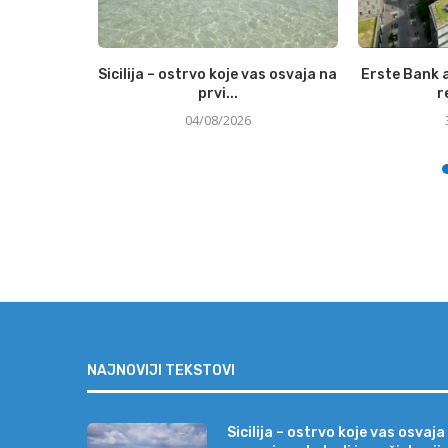
ja sve veći
Sicilija – ostrvo koje vas osvaja na
Erste Bank a
džete...
prvi...
r
04/08/2026
NAJNOVIJI TEKSTOVI
Sicilija – ostrvo koje vas osvaja