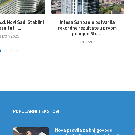
.d. Novi Sad: Stabilni
Intesa Sanpaolo ostvarila
N
ezultati i...
rekordne rezultate u prvom
polugodištu,...
31/07/2026
31/07/2026
POPULARNI TEKSTOVI
Nova pravila za knjigovođe –