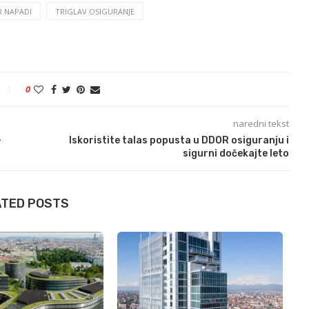
R NAPADI
TRIGLAV OSIGURANJE
0
naredni tekst
–
Iskoristite talas popusta u DDOR osiguranju i
sigurni dočekajte leto
ATED POSTS