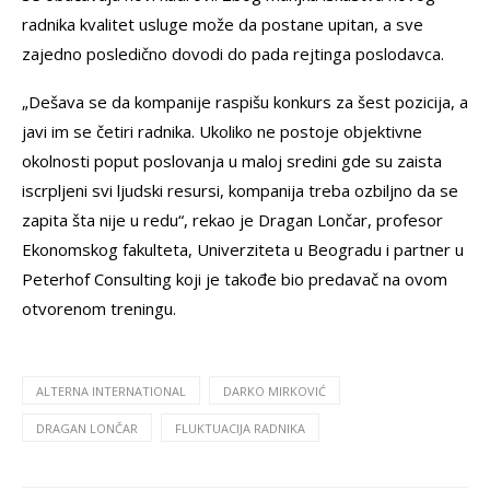
radnika kvalitet usluge može da postane upitan, a sve
zajedno posledično dovodi do pada rejtinga poslodavca.
„Dešava se da kompanije raspišu konkurs za šest pozicija, a
javi im se četiri radnika. Ukoliko ne postoje objektivne
okolnosti poput poslovanja u maloj sredini gde su zaista
iscrpljeni svi ljudski resursi, kompanija treba ozbiljno da se
zapita šta nije u redu“, rekao je Dragan Lončar, profesor
Ekonomskog fakulteta, Univerziteta u Beogradu i partner u
Peterhof Consulting koji je takođe bio predavač na ovom
otvorenom treningu.
ALTERNA INTERNATIONAL
DARKO MIRKOVIĆ
DRAGAN LONČAR
FLUKTUACIJA RADNIKA