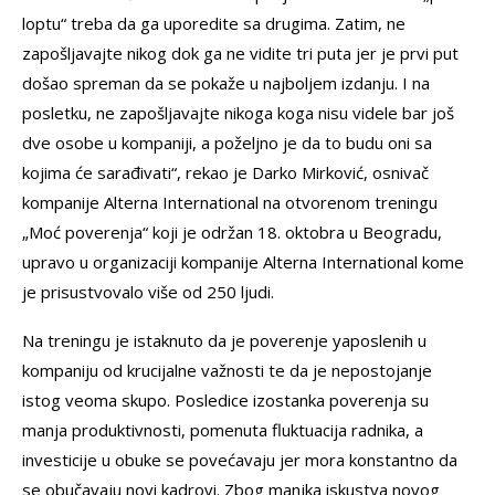
loptu“ treba da ga uporedite sa drugima. Zatim, ne
zapošljavajte nikog dok ga ne vidite tri puta jer je prvi put
došao spreman da se pokaže u najboljem izdanju. I na
posletku, ne zapošljavajte nikoga koga nisu videle bar još
dve osobe u kompaniji, a poželjno je da to budu oni sa
kojima će sarađivati“, rekao je Darko Mirković, osnivač
kompanije Alterna International na otvorenom treningu
„Moć poverenja“ koji je održan 18. oktobra u Beogradu,
upravo u organizaciji kompanije Alterna International kome
je prisustvovalo više od 250 ljudi.
Na treningu je istaknuto da je poverenje yaposlenih u
kompaniju od krucijalne važnosti te da je nepostojanje
istog veoma skupo. Posledice izostanka poverenja su
manja produktivnosti, pomenuta fluktuacija radnika, a
investicije u obuke se povećavaju jer mora konstantno da
se obučavaju novi kadrovi. Zbog manjka iskustva novog