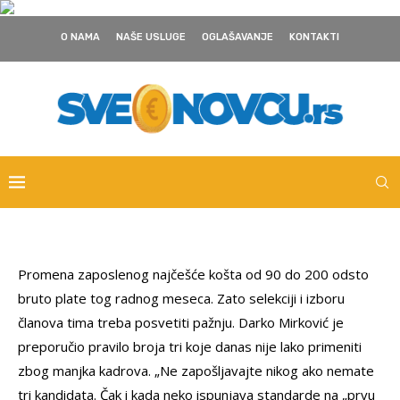
O NAMA
NAŠE USLUGE
OGLAŠAVANJE
KONTAKTI
Promena zaposlenog najčešće košta od 90 do 200 odsto
bruto plate tog radnog meseca. Zato selekciji i izboru
članova tima treba posvetiti pažnju. Darko Mirković je
preporučio pravilo broja tri koje danas nije lako primeniti
zbog manjka kadrova. „Ne zapošljavajte nikog ako nemate
tri kandidata. Čak i kada neko ispunjava standarde na „prvu