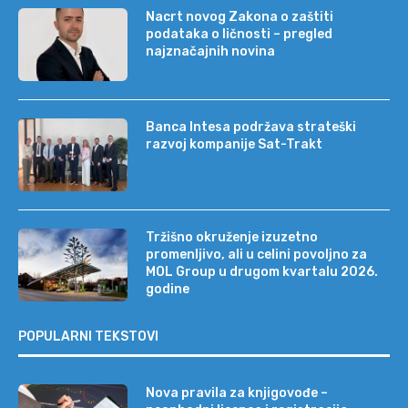
Nacrt novog Zakona o zaštiti
podataka o ličnosti – pregled
najznačajnih novina
Banca Intesa podržava strateški
razvoj kompanije Sat-Trakt
Tržišno okruženje izuzetno
promenljivo, ali u celini povoljno za
MOL Group u drugom kvartalu 2026.
godine
POPULARNI TEKSTOVI
Nova pravila za knjigovođe –