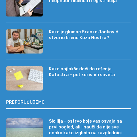
neophodni licenca i registracija
Kako je glumac Branko Janković
stvorio brend Koza Nostra?
Kako najlakše doći do rešenja
Katastra – pet korisnih saveta
PREPORUČUJEMO
Sicilija – ostrvo koje vas osvaja na
prvi pogled, ali i nauči da nije sve
onako kako izgleda na razglednici