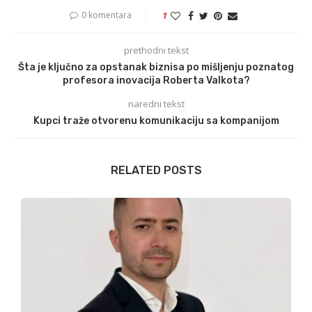
0 komentara
1
prethodni tekst
Šta je ključno za opstanak biznisa po mišljenju poznatog
profesora inovacija Roberta Valkota?
naredni tekst
Kupci traže otvorenu komunikaciju sa kompanijom
RELATED POSTS