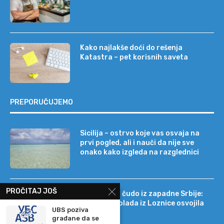
Kako najlakše doći do rešenja
Katastra – pet korisnih saveta
PREPORUČUJEMO
Sicilija – ostrvo koje vas osvaja na
prvi pogled, ali i nauči da nije sve
onako kako izgleda na razglednici
PROČITAJ JOŠ
Tehnološko čudo iz zapadne Srbije:
kako je čokolada iz Loznice osvojila
UBS poziva
22 tržišta
građane da se