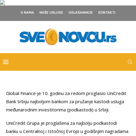
O NAMA
NAŠE USLUGE
OGLAŠAVANJE
KONTAKTI
Global Finance je 10. godinu za redom proglasio UniCredit
Bank Srbiju najboljom bankom za pružanje kastodi usluga
međunarodnim investitorima (podkastodi) u Srbiji.
UniCredit Grupa je proglašena za najbolju podkastodi
banku u Centralnoj i Istočnoj Evropi u godišnjim nagradama