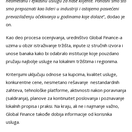
neometanu i efikasnu uslugu za na
š
e klijente. Ponosni smo
š
to
smo prepoznati kao lideri u industriji i ostajemo posvećeni
prevazila
ž
enju o
č
ekivanja u godinama koje dolaze
“, dodao je
on.
Kao deo procesa ocenjivanja, uredništvo Global Finance-a
uzima u obzir istraživanje tržišta, inpute iz stručnih izvora i
unose banaka kako bi odabralo institucije koje pouzdano
pružaju najbolje usluge na lokalnim tržištima i regionima.
Kriterijumi uključuju odnose sa kupcima, kvalitet usluge,
konkurentne cene, nesmetano rešavanje nestandardnih
zahteva, tehnološke platforme, aktivnosti nakon poravnanja
(saldiranja), planove za kontinuitet poslovanja i poznavanje
lokalnih propisa i praksi. Na kraju, ali ne i najmanje važno,
Global Finance takođe dobija informacije od korisnika
usluga.