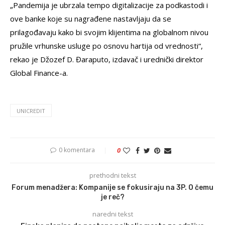
„Pandemija je ubrzala tempo digitalizacije za podkastodi i
ove banke koje su nagrađene nastavljaju da se
prilagođavaju kako bi svojim klijentima na globalnom nivou
pružile vrhunske usluge po osnovu hartija od vrednosti“,
rekao je Džozef D. Đaraputo, izdavač i urednički direktor
Global Finance-a.
UNICREDIT
0 komentara
0
prethodni tekst
Forum menadžera: Kompanije se fokusiraju na 3P. O čemu
je reč?
naredni tekst