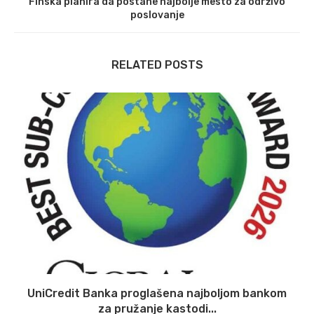
Finska planira da postane najbolje mesto za održivo
poslovanje
RELATED POSTS
UniCredit Banka proglašena najboljom bankom
za pružanje kastodi...