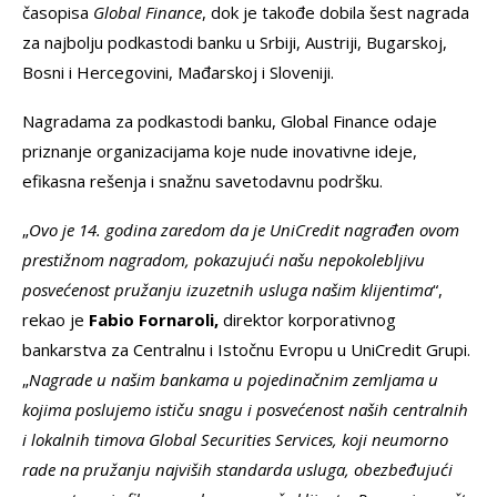
časopisa
Global Finance
, dok je takođe dobila šest nagrada
za najbolju podkastodi banku u Srbiji, Austriji, Bugarskoj,
Bosni i Hercegovini, Mađarskoj i Sloveniji.
Nagradama za podkastodi banku, Global Finance odaje
priznanje organizacijama koje nude inovativne ideje,
efikasna rešenja i snažnu savetodavnu podršku.
„
Ovo je 14. godina zaredom da je UniCredit nagrađen ovom
prestižnom nagradom, pokazujući na
š
u nepokolebljivu
posvećenost pru
ž
anju izuzetnih usluga našim klijentima
“,
rekao je
Fabio Fornaroli,
direktor korporativnog
bankarstva za Centralnu i Istočnu Evropu u UniCredit Grupi.
„
Nagrade u našim bankama u pojedinačnim zemljama u
kojima poslujemo ističu snagu i posvećenost na
š
ih centralnih
i lokalnih timova Global Securities Services, koji neumorno
rade na pružanju najviših standarda usluga, obezbeđujući