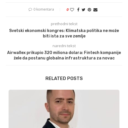
0 komentara
0
prethodni tekst
Svetski ekonomski kongres: Klimatska politika ne može
biti ista za sve zemlje
naredni tekst
Airwallex prikupio 320 miliona dolara: Fintech kompanije
žele da postanu globalna infrastruktura za novac
RELATED POSTS