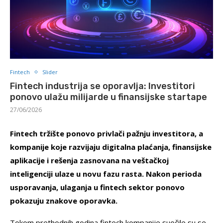
Fintech
Slider
Fintech industrija se oporavlja: Investitori
ponovo ulažu milijarde u finansijske startape
27/06/2026
Fintech tržište ponovo privlači pažnju investitora, a
kompanije koje razvijaju digitalna plaćanja, finansijske
aplikacije i rešenja zasnovana na veštačkoj
inteligenciji ulaze u novu fazu rasta. Nakon perioda
usporavanja, ulaganja u fintech sektor ponovo
pokazuju znakove oporavka.
Tokom prethodnih godina fintech kompanije suočile su se