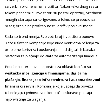
sa velikim promenama na tržištu. Nakon rekordnog rasta
tokom pandemije, investitori su postali oprezniji, vrednosti
mnogih startapa su korigovane, a fokus se prebacio sa
brzog širenja na profitabilnost i održiv poslovni model.
Sada se trend menja. Sve veći broj investitora ponovo
ulaže u fintech kompanije koje nude konkretna rešenja za
probleme korisnika i poslovanja — od digitalnih banaka i
platformi za plaćanje do alata za automatizaciju finansija.
Posebno interesovanje postoji za oblasti kao što su
veštačka inteligencija u finansijama, digitalna
plaćanja, finansijska infrastruktura i automatizovani
finansijski servisi
. Kompanije koje uspeju da povežu
tehnologiju i jednostavno korisničko iskustvo postaju
najprivlačnije za ulaganja.