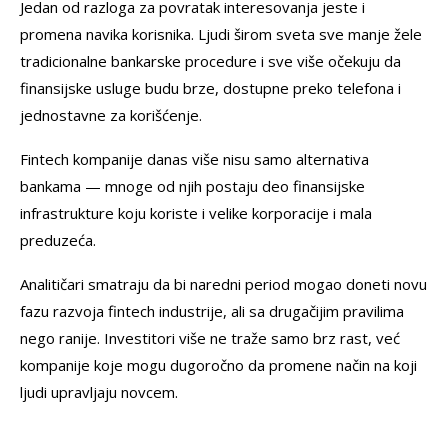
Jedan od razloga za povratak interesovanja jeste i
promena navika korisnika. Ljudi širom sveta sve manje žele
tradicionalne bankarske procedure i sve više očekuju da
finansijske usluge budu brze, dostupne preko telefona i
jednostavne za korišćenje.
Fintech kompanije danas više nisu samo alternativa
bankama — mnoge od njih postaju deo finansijske
infrastrukture koju koriste i velike korporacije i mala
preduzeća.
Analitičari smatraju da bi naredni period mogao doneti novu
fazu razvoja fintech industrije, ali sa drugačijim pravilima
nego ranije. Investitori više ne traže samo brz rast, već
kompanije koje mogu dugoročno da promene način na koji
ljudi upravljaju novcem.