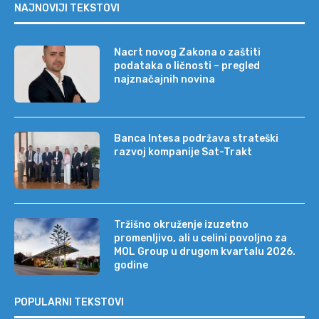
NAJNOVIJI TEKSTOVI
Nacrt novog Zakona o zaštiti
podataka o ličnosti – pregled
najznačajnih novina
Banca Intesa podržava strateški
razvoj kompanije Sat-Trakt
Tržišno okruženje izuzetno
promenljivo, ali u celini povoljno za
MOL Group u drugom kvartalu 2026.
godine
POPULARNI TEKSTOVI